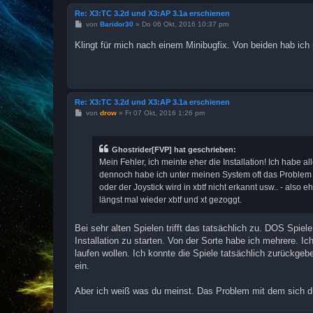
Re: X3:TC 3.2d und X3:AP 3.1a erschienen
B
von
Baridor30
»
Do 06 Okt, 2016 10:37 pm
e
i
Klingt für mich nach einem Minibugfix. Von beiden hab ich 
t
r
a
g
Re: X3:TC 3.2d und X3:AP 3.1a erschienen
B
von
drow
»
Fr 07 Okt, 2016 1:26 pm
e
i
t
r
Ghostrider[FVP] hat geschrieben:
a
Mein Fehler, ich meinte eher die Installation! Ich habe 
g
dennoch habe ich unter meinen System oft das Problem da
oder der Joystick wird in xbtf nicht erkannt usw.. - also
längst mal wieder xbtf und xt gezoggt.
Bei sehr alten Spielen trifft das tatsächlich zu. DOS Spi
Installation zu starten. Von der Sorte habe ich mehrere. 
laufen wollen. Ich konnte die Spiele tatsächlich zurückgeb
ein.
Aber ich weiß was du meinst. Das Problem mit dem sich d