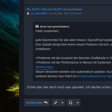
Re: X3:TC 3.2d und X3:AP 3.1a erschienen
B
von
Sewell01
»
So 10 Sep, 2017 10:25 pm
e
i
t
r
drow hat geschrieben:
a
Hallo zusammen,
g
gute Nachrichten für alle alten Hasen. Egosoft hat Updat
Das Update bringt aber keine neuen Features mit sich, 
installieren.
• Probleme mit der Auswahl der falschen Grafikkarte in
• Probleme mit der Performance in Menüs mit Systeme
meilleur taux
Steam Versionen werden sich automatisch updaten. Auch
anderen können den Patch im
Downloadbereich bei Ego
Schön das hier doch noch was passiert, ich dachte schon 
Antworten