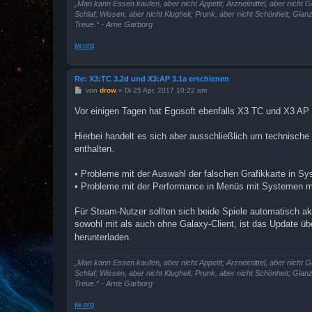
„Man kann Essen kaufen, aber nicht Appetit; Arzneimittel, aber nicht G
Schlaf; Wissen, aber nicht Klugheit; Prunk, aber nicht Schönheit; Glan
Treue.“ - Arne Garborg
jw.org
Re: X3:TC 3.2d und X3:AP 3.1a erschienen
B
von
drow
»
Di 25 Apr, 2017 10:22 am
e
i
Vor einigen Tagen hat Egosoft ebenfalls X3 TC und X3 AP a
t
r
a
Hierbei handelt es sich aber ausschließlich um technisch
g
enthalten.
• Probleme mit der Auswahl der falschen Grafikkarte in S
• Probleme mit der Performance in Menüs mit Systemen m
Für Steam-Nutzer sollten sich beide Spiele automatisch ak
sowohl mit als auch ohne Galaxy-Client, ist das Update ü
herunterladen.
„Man kann Essen kaufen, aber nicht Appetit; Arzneimittel, aber nicht G
Schlaf; Wissen, aber nicht Klugheit; Prunk, aber nicht Schönheit; Glan
Treue.“ - Arne Garborg
jw.org