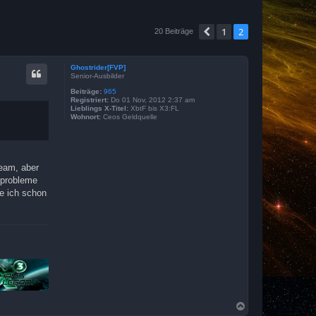
1
2
Vorherige
20 Beiträge
Ghostrider[FVP]
Senior-Ausbilder
Beiträge:
965
Registriert:
Do 01 Nov, 2012 2:37 am
Lieblings X-Titel:
XbtF bis X3:FL
Wohnort:
Ceos Geldquelle
team, aber
dprobleme
te ich schon
N
a