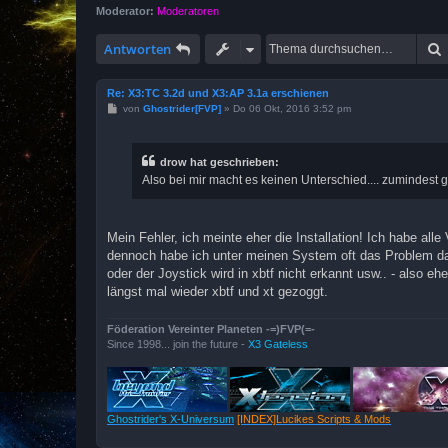
Moderator:
Moderatoren
Antworten
Re: X3:TC 3.2d und X3:AP 3.1a erschienen
B
von
Ghostrider[FVP]
»
Do 06 Okt, 2016 3:52 pm
e
i
t
r
drow hat geschrieben:
a
Also bei mir macht es keinen Unterschied.... zumindest g
g
Mein Fehler, ich meinte eher die Installation! Ich habe al
dennoch habe ich unter meinen System oft das Problem das 
oder der Joystick wird in xbtf nicht erkannt usw.. - also e
längst mal wieder xbtf und xt gezoggt.
Föderation Vereinter Planeten -=)FVP(=-
Since 1998... join the future -
X3 Gateless
Ghostrider's X-Universum
[INDEX]Lucikes Scripts & Mods