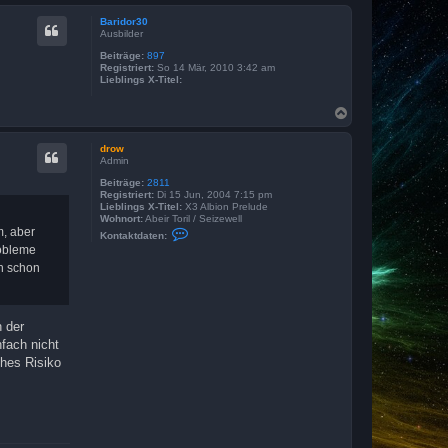
c
Baridor30
h
Ausbilder
o
b
Beiträge:
897
Registriert:
So 14 Mär, 2010 3:42 am
e
Lieblings X-Titel:
n
N
a
c
drow
h
Admin
o
b
Beiträge:
2811
Registriert:
Di 15 Jun, 2004 7:15 pm
e
Lieblings X-Titel:
X3 Albion Prelude
n
Wohnort:
Abeir Toril / Seizewell
K
m, aber
Kontaktdaten:
o
robleme
n
t
ch schon
a
k
t
d
h der
a
t
fach nicht
e
ches Risiko
n
v
o
n
d
r
o
w