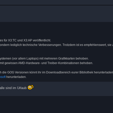
es für X3:TC und X3:AP veröffentlicht.
sondern lediglich technische Verbesserungen. Trotzdem ist es empfehlenswert, sie 
 Systemen (vor allem Laptops) mit mehreren Grafikkarten behoben.
n mit gewissen AMD-Hardware- und Treiber-Kombinationen behoben.
 die GOG Versionen könnt ihr im Downloadbereich eurer Bibliothek herunterladen.
soft
herunterladen.
alle sind im Urlaub