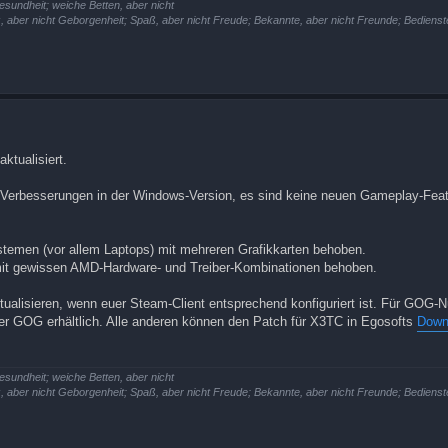
esundheit; weiche Betten, aber nicht
z, aber nicht Geborgenheit; Spaß, aber nicht Freude; Bekannte, aber nicht Freunde; Bedienste
ktualisiert.
e Verbesserungen in der Windows-Version, es sind keine neuen Gameplay-Fea
ystemen (vor allem Laptops) mit mehreren Grafikkarten behoben.
it gewissen AMD-Hardware- und Treiber-Kombinationen behoben.
tualisieren, wenn euer Steam-Client entsprechend konfiguriert ist. Für GOG-N
ber GOG erhältlich. Alle anderen können den Patch für X3TC in Egosofts
Down
esundheit; weiche Betten, aber nicht
z, aber nicht Geborgenheit; Spaß, aber nicht Freude; Bekannte, aber nicht Freunde; Bedienste