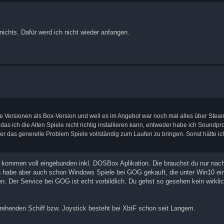
nichts. Dafür werd ich nicht wieder anfangen.
alle Versionen als Box-Version und weil es im Angebot war noch mal alles über Stea
s ich die Alten Spiele nicht richtig installieren kann, entweder habe ich Soundp
 eher das generelle Problem Spiele vollständig zum Laufen zu bringen. Sonst hätte i
ele kommen voll eingebunden inkl. DOSBox Aplikation. Die brauchst du nur nac
Ich habe aber auch schon Windows Spiele bei GOG gekauft, die unter Win10 ein
en. Der Service bei GOG ist echt vorbildlich. Du gehst so gesehen kein wirkli
rehenden Schiff bzw. Joystick besteht bei XbtF schon seit Langem.