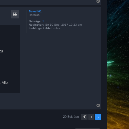
N
a
c
Sewell01
h
Harmlos
o
b
Beiträge:
1
Registriert:
So 10 Sep, 2017 10:23 pm
e
Lieblings X-Titel:
xfiles
n
zu
 Alle
N
a
c
1
2
Vorherige
20 Beiträge
h
o
b