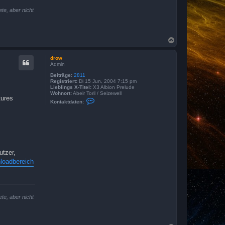
te, aber nicht
N
a
c
drow
h
Admin
o
b
Beiträge:
2811
Registriert:
Di 15 Jun, 2004 7:15 pm
e
Lieblings X-Titel:
X3 Albion Prelude
n
Wohnort:
Abeir Toril / Seizewell
tures
K
Kontaktdaten:
o
n
t
a
k
t
d
a
utzer,
t
e
loadbereich
n
v
o
n
d
r
te, aber nicht
o
w