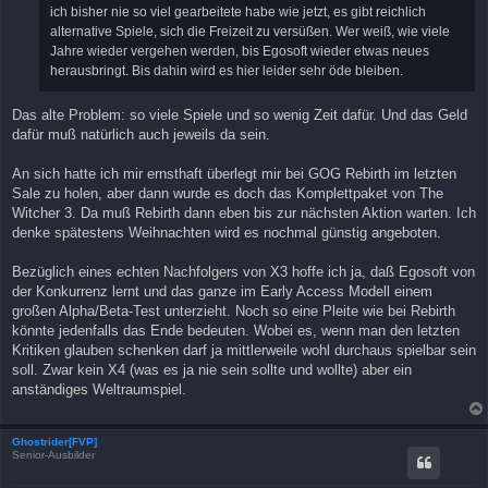
ich bisher nie so viel gearbeitete habe wie jetzt, es gibt reichlich
alternative Spiele, sich die Freizeit zu versüßen. Wer weiß, wie viele
Jahre wieder vergehen werden, bis Egosoft wieder etwas neues
herausbringt. Bis dahin wird es hier leider sehr öde bleiben.
Das alte Problem: so viele Spiele und so wenig Zeit dafür. Und das Geld
dafür muß natürlich auch jeweils da sein.
An sich hatte ich mir ernsthaft überlegt mir bei GOG Rebirth im letzten
Sale zu holen, aber dann wurde es doch das Komplettpaket von The
Witcher 3. Da muß Rebirth dann eben bis zur nächsten Aktion warten. Ich
denke spätestens Weihnachten wird es nochmal günstig angeboten.
Bezüglich eines echten Nachfolgers von X3 hoffe ich ja, daß Egosoft von
der Konkurrenz lernt und das ganze im Early Access Modell einem
großen Alpha/Beta-Test unterzieht. Noch so eine Pleite wie bei Rebirth
könnte jedenfalls das Ende bedeuten. Wobei es, wenn man den letzten
Kritiken glauben schenken darf ja mittlerweile wohl durchaus spielbar sein
soll. Zwar kein X4 (was es ja nie sein sollte und wollte) aber ein
anständiges Weltraumspiel.
Ghostrider[FVP]
Senior-Ausbilder