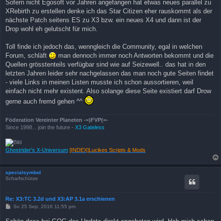
Sofern nicht Egosoft vor Jahren angefangen hat etwas neues parallel zu
XRebirth zu erstellen denke ich das Star Citizen eher rauskommt als der
nächste Patch seitens ES zu X3 bzw. ein neues X4 und dann ist der
Drop wohl eh gelutscht für mich.
Toll finde ich jedoch das, wenngleich die Community, egal in welchen
Forum, schläft
man dennoch immer noch Antworten bekommt und die
Quellen grösstenteils verfügbar sind wie auf Seizewell.. das hat in den
letzten Jahren leider sehr nachgelassen das man noch gute Seiten findet
- viele Links in meinen Listen musste ich schon aussortieren, weil
einfach nicht mehr existent. Also solange diese Seite existiert darf Drow
gerne auch fremd gehen ^^
Föderation Vereinter Planeten -=)FVP(=-
Since 1998... join the future -
X3 Gateless
Ghostrider's X-Universum
[INDEX]Lucikes Scripts & Mods
specialsymbol
Scharfschütze
Re: X3:TC 3.2d und X3:AP 3.1a erschienen
B
So 25 Sep, 2016 11:55 pm
e
i