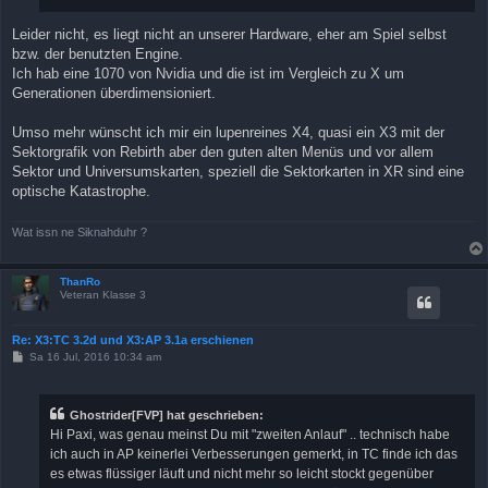
Leider nicht, es liegt nicht an unserer Hardware, eher am Spiel selbst
bzw. der benutzten Engine.
Ich hab eine 1070 von Nvidia und die ist im Vergleich zu X um
Generationen überdimensioniert.
Umso mehr wünscht ich mir ein lupenreines X4, quasi ein X3 mit der
Sektorgrafik von Rebirth aber den guten alten Menüs und vor allem
Sektor und Universumskarten, speziell die Sektorkarten in XR sind eine
optische Katastrophe.
Wat issn ne Siknahduhr ?
ThanRo
Veteran Klasse 3
Re: X3:TC 3.2d und X3:AP 3.1a erschienen
B
Sa 16 Jul, 2016 10:34 am
e
i
t
r
Ghostrider[FVP] hat geschrieben:
a
Hi Paxi, was genau meinst Du mit "zweiten Anlauf" .. technisch habe
g
ich auch in AP keinerlei Verbesserungen gemerkt, in TC finde ich das
es etwas flüssiger läuft und nicht mehr so leicht stockt gegenüber