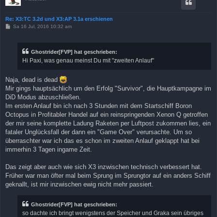
Re: X3:TC 3.2d und X3:AP 3.1a erschienen
B
Sa 16 Jul, 2016 10:32 am
e
i
t
r
Ghostrider[FVP] hat geschrieben:
a
Hi Paxi, was genau meinst Du mit "zweiten Anlauf"
g
Naja, dead is dead
Mir gings hauptsächlich um den Erfolg "Survivor", die Hauptkampagne im
DiD Modus abzuschließen.
Im ersten Anlauf bin ich nach 3 Stunden mit dem Startschiff Boron
Octopus in Profitabler Handel auf ein reinspringenden Xenon Q getroffen
der mir seine komplette Ladung Raketen per Luftpost zukommen lies, ein
fataler Unglücksfall der dann ein "Game Over" verursachte. Um so
überraschter war ich das es schon im zweiten Anlauf geklappt hat bei
immerhin 3 Tagen ingame Zeit.
Das zeigt aber auch wie sich X3 inzwischen technisch verbessert hat.
Früher war man öfter mal beim Sprung im Sprungtor auf ein anders Schiff
geknallt, ist mir inzwischen ewig nicht mehr passiert.
Ghostrider[FVP] hat geschrieben:
so dachte ich bringt wenigstens der Speicher und Graka sein übriges