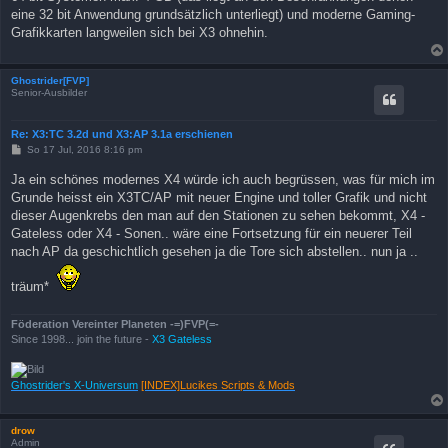
eine 32 bit Anwendung grundsätzlich unterliegt) und moderne Gaming-
Grafikkarten langweilen sich bei X3 ohnehin.
Ghostrider[FVP]
Senior-Ausbilder
Re: X3:TC 3.2d und X3:AP 3.1a erschienen
B
So 17 Jul, 2016 8:16 pm
e
i
Ja ein schönes modernes X4 würde ich auch begrüssen, was für mich im
t
Grunde heisst ein X3TC/AP mit neuer Engine und toller Grafik und nicht
r
a
dieser Augenkrebs den man auf den Stationen zu sehen bekommt, X4 -
g
Gateless oder X4 - Sonen.. wäre eine Fortsetzung für ein neuerer Teil
nach AP da geschichtlich gesehen ja die Tore sich abstellen.. nun ja ..
träum*
Föderation Vereinter Planeten -=)FVP(=-
Since 1998... join the future -
X3 Gateless
Ghostrider's X-Universum
[INDEX]Lucikes Scripts & Mods
drow
Admin