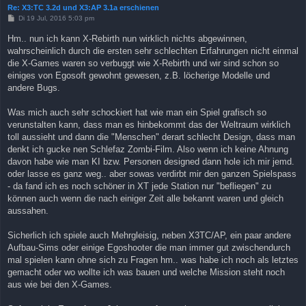
Re: X3:TC 3.2d und X3:AP 3.1a erschienen
B
Di 19 Jul, 2016 5:03 pm
e
i
Hm.. nun ich kann X-Rebirth nun wirklich nichts abgewinnen,
t
wahrscheinlich durch die ersten sehr schlechten Erfahrungen nicht einmal
r
a
die X-Games waren so verbuggt wie X-Rebirth und wir sind schon so
g
einiges von Egosoft gewohnt gewesen, z.B. löcherige Modelle und
andere Bugs.
Was mich auch sehr schockiert hat wie man ein Spiel grafisch so
verunstalten kann, dass man es hinbekommt das der Weltraum wirklich
toll aussieht und dann die "Menschen" derart schlecht Design, dass man
denkt ich gucke nen Schlefaz Zombi-Film. Also wenn ich keine Ahnung
davon habe wie man KI bzw. Personen designed dann hole ich mir jemd.
oder lasse es ganz weg.. aber sowas verdirbt mir den ganzen Spielspass
- da fand ich es noch schöner in XT jede Station nur "befliegen" zu
können auch wenn die nach einiger Zeit alle bekannt waren und gleich
aussahen.
Sicherlich ich spiele auch Mehrgleisig, neben X3TC/AP, ein paar andere
Aufbau-Sims oder einige Egoshooter die man immer gut zwischendurch
mal spielen kann ohne sich zu Fragen hm.. was habe ich noch als letztes
gemacht oder wo wollte ich was bauen und welche Mission steht noch
aus wie bei den X-Games.