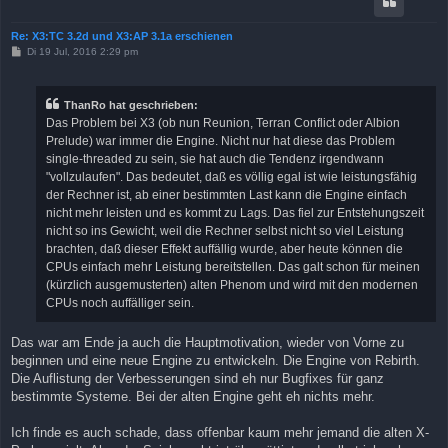
Re: X3:TC 3.2d und X3:AP 3.1a erschienen
B
Di 19 Jul, 2016 2:29 pm
e
i
t
r
ThanRo hat geschrieben:
a
Das Problem bei X3 (ob nun Reunion, Terran Conflict oder Albion
g
Prelude) war immer die Engine. Nicht nur hat diese das Problem
single-threaded zu sein, sie hat auch die Tendenz irgendwann
"vollzulaufen". Das bedeutet, daß es völlig egal ist wie leistungsfähig
der Rechner ist, ab einer bestimmten Last kann die Engine einfach
nicht mehr leisten und es kommt zu Lags. Das fiel zur Entstehungszeit
nicht so ins Gewicht, weil die Rechner selbst nicht so viel Leistung
brachten, daß dieser Effekt auffällig wurde, aber heute können die
CPUs einfach mehr Leistung bereitstellen. Das galt schon für meinen
(kürzlich ausgemusterten) alten Phenom und wird mit den modernen
CPUs noch auffälliger sein.
Das war am Ende ja auch die Hauptmotivation, wieder von Vorne zu
beginnen und eine neue Engine zu entwickeln. Die Engine von Rebirth.
Die Auflistung der Verbesserungen sind eh nur Bugfixes für ganz
bestimmte Systeme. Bei der alten Engine geht eh nichts mehr.
Ich finde es auch schade, dass offenbar kaum mehr jemand die alten X-