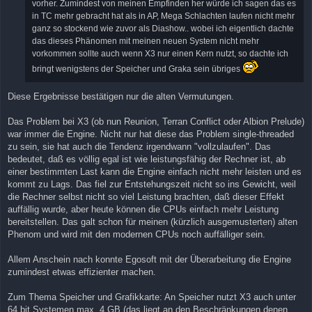
vorher. Zumindest von meinen Empfinden her würde ich sagen das es
in TC mehr gebracht hat als in AP, Mega Schlachten laufen nicht mehr
ganz so stockend wie zuvor als Diashow.. wobei ich eigentlich dachte
das dieses Phänomen mit meinen neuen System nicht mehr
vorkommen sollte auch wenn X3 nur einen Kern nutzt, so dachte ich
bringt wenigstens der Speicher und Graka sein übriges
Diese Ergebnisse bestätigen nur die alten Vermutungen.
Das Problem bei X3 (ob nun Reunion, Terran Conflict oder Albion Prelude)
war immer die Engine. Nicht nur hat diese das Problem single-threaded
zu sein, sie hat auch die Tendenz irgendwann "vollzulaufen". Das
bedeutet, daß es völlig egal ist wie leistungsfähig der Rechner ist, ab
einer bestimmten Last kann die Engine einfach nicht mehr leisten und es
kommt zu Lags. Das fiel zur Entstehungszeit nicht so ins Gewicht, weil
die Rechner selbst nicht so viel Leistung brachten, daß dieser Effekt
auffällig wurde, aber heute können die CPUs einfach mehr Leistung
bereitstellen. Das galt schon für meinen (kürzlich ausgemusterten) alten
Phenom und wird mit den modernen CPUs noch auffälliger sein.
Allem Anschein nach konnte Egosoft mit der Überarbeitung die Engine
zumindest etwas effizienter machen.
Zum Thema Speicher und Grafikkarte: An Speicher nutzt X3 auch unter
64 bit Systemen max. 4 GB (das liegt an den Beschränkungen denen