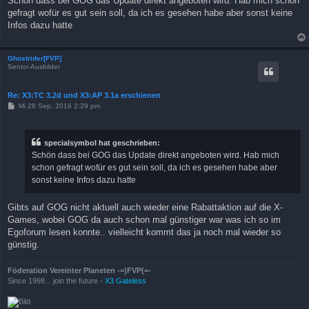
Schön dass bei GOG das Update direkt angeboten wird. Hab mich schon
t
gefragt wofür es gut sein soll, da ich es gesehen habe aber sonst keine
r
a
Infos dazu hatte
g
Ghostrider[FVP]
Senior-Ausbilder
Re: X3:TC 3.2d und X3:AP 3.1a erschienen
B
Mi 28 Sep, 2016 2:29 pm
e
i
t
r
specialsymbol hat geschrieben:
a
Schön dass bei GOG das Update direkt angeboten wird. Hab mich
g
schon gefragt wofür es gut sein soll, da ich es gesehen habe aber
sonst keine Infos dazu hatte
Gibts auf GOG nicht aktuell auch wieder eine Rabattaktion auf die X-
Games, wobei GOG da auch schon mal günstiger war was ich so im
Egoforum lesen konnte.. vielleicht kommt das ja noch mal wieder so
günstig.
Föderation Vereinter Planeten -=)FVP(=-
Since 1998... join the future -
X3 Gateless