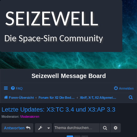
SEIZEWELL
Die Space-Sim Community
Seizewell Message Board
FAQ
Anmelden
S
Foren-Übersicht
Forum für X2 Die Bedrohung, X Beyond the Frontier und X-Tension
XbtF, X-T, X2 Allgemeine Diskussionen
u
Letzte Updates: X3:TC 3.4 und X3:AP 3.3
c
Moderator:
Moderatoren
h
Suche
Erweitert
e
Antworten