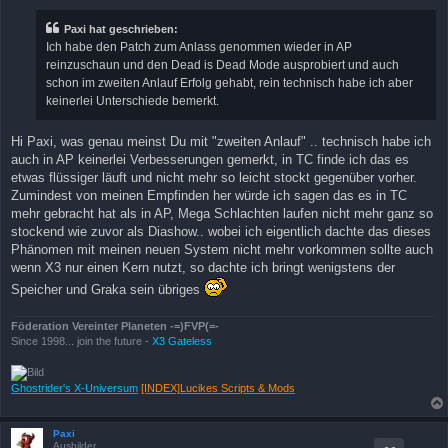
t
r
Paxi hat geschrieben:
a
Ich habe den Patch zum Anlass genommen wieder in AP
g
reinzuschaun und den Dead is Dead Mode ausprobiert und auch
schon im zweiten Anlauf Erfolg gehabt, rein technisch habe ich aber
keinerlei Unterschiede bemerkt.
Hi Paxi, was genau meinst Du mit "zweiten Anlauf" .. technisch habe ich
auch in AP keinerlei Verbesserungen gemerkt, in TC finde ich das es
etwas flüssiger läuft und nicht mehr so leicht stockt gegenüber vorher.
Zumindest von meinen Empfinden her würde ich sagen das es in TC
mehr gebracht hat als in AP, Mega Schlachten laufen nicht mehr ganz so
stockend wie zuvor als Diashow.. wobei ich eigentlich dachte das dieses
Phänomen mit meinen neuen System nicht mehr vorkommen sollte auch
wenn X3 nur einen Kern nutzt, so dachte ich bringt wenigstens der
Speicher und Graka sein übriges
Föderation Vereinter Planeten -=)FVP(=-
Since 1998... join the future -
X3 Gateless
Ghostrider's X-Universum
[INDEX]Lucikes Scripts & Mods
Paxi
Ausbilder