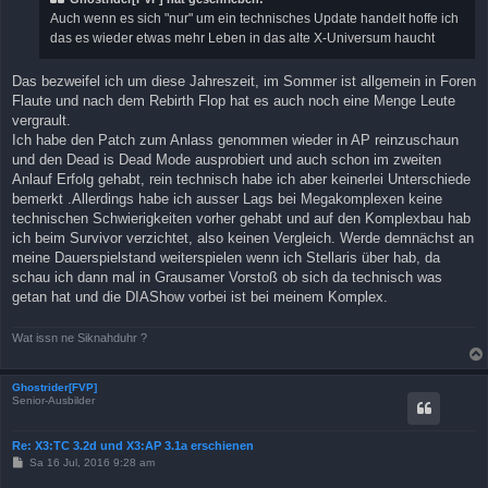
a
Auch wenn es sich "nur" um ein technisches Update handelt hoffe ich
g
das es wieder etwas mehr Leben in das alte X-Universum haucht
Das bezweifel ich um diese Jahreszeit, im Sommer ist allgemein in Foren
Flaute und nach dem Rebirth Flop hat es auch noch eine Menge Leute
vergrault.
Ich habe den Patch zum Anlass genommen wieder in AP reinzuschaun
und den Dead is Dead Mode ausprobiert und auch schon im zweiten
Anlauf Erfolg gehabt, rein technisch habe ich aber keinerlei Unterschiede
bemerkt .Allerdings habe ich ausser Lags bei Megakomplexen keine
technischen Schwierigkeiten vorher gehabt und auf den Komplexbau hab
ich beim Survivor verzichtet, also keinen Vergleich. Werde demnächst an
meine Dauerspielstand weiterspielen wenn ich Stellaris über hab, da
schau ich dann mal in Grausamer Vorstoß ob sich da technisch was
getan hat und die DIAShow vorbei ist bei meinem Komplex.
Wat issn ne Siknahduhr ?
Ghostrider[FVP]
Senior-Ausbilder
Re: X3:TC 3.2d und X3:AP 3.1a erschienen
B
Sa 16 Jul, 2016 9:28 am
e
i