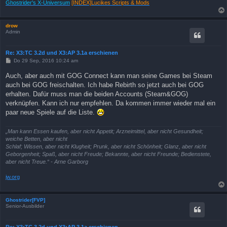
Ghostrider's X-Universum
[INDEX]Lucikes Scripts & Mods
drow
Admin
Re: X3:TC 3.2d und X3:AP 3.1a erschienen
B
Do 29 Sep, 2016 10:24 am
e
i
Auch, aber auch mit GOG Connect kann man seine Games bei Steam
t
auch bei GOG freischalten. Ich habe Rebirth so jetzt auch bei GOG
r
a
erhalten. Dafür muss man die beiden Accounts (Steam&GOG)
g
verknüpfen. Kann ich nur empfehlen. Da kommen immer wieder mal ein
paar neue Spiele auf die Liste.
„Man kann Essen kaufen, aber nicht Appetit; Arzneimittel, aber nicht Gesundheit;
weiche Betten, aber nicht
Schlaf; Wissen, aber nicht Klugheit; Prunk, aber nicht Schönheit; Glanz, aber nicht
Geborgenheit; Spaß, aber nicht Freude; Bekannte, aber nicht Freunde; Bedienstete,
aber nicht Treue.“ - Arne Garborg
jw.org
Ghostrider[FVP]
Senior-Ausbilder
Re: X3:TC 3.2d und X3:AP 3.1a erschienen