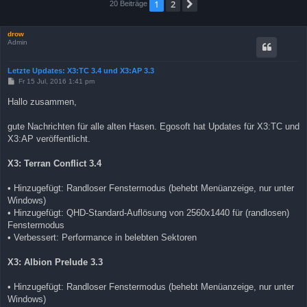
1
2
Nächste
20 Beiträge
drow
Admin
Letzte Updates: X3:TC 3.4 und X3:AP 3.3
B
Fr 15 Jul, 2016 1:41 pm
e
i
Hallo zusammen,
t
r
a
gute Nachrichten für alle alten Hasen. Egosoft hat Updates für X3:TC und
g
X3:AP veröffentlicht.
X3: Terran Conflict 3.4
• Hinzugefügt: Randloser Fenstermodus (behebt Menüanzeige, nur unter
Windows)
• Hinzugefügt: QHD-Standard-Auflösung von 2560x1440 für (randlosen)
Fenstermodus
• Verbessert: Performance in belebten Sektoren
X3: Albion Prelude 3.3
• Hinzugefügt: Randloser Fenstermodus (behebt Menüanzeige, nur unter
Windows)