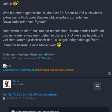
r
Urlaub
a
g
Was ich aber sagen wollte ist, dass es für Steam-Muffel auch wieder
aktualisierte No-Steam Dateien gibt, ebenfalls zu finden im
Downloadbereich von Egosoft.
Auch wenn es sich "nur" um ein technisches Update handelt hoffe ich
das es wieder etwas mehr Leben in das alte X-Universum haucht und
vielleicht kommt ja doch noch der u.u. angekündigte richtige Patch,
immerhin besteht ja eine Möglichkeit
Föderation Vereinter Planeten -=)FVP(=-
Since 1998... join the future -
X3 Gateless
Ghostrider's X-Universum
[INDEX]Lucikes Scripts & Mods
Paxi
Ausbilder
Re: X3:TC 3.2d und X3:AP 3.1a erschienen
B
Fr 15 Jul, 2016 10:49 pm
e
i
t
r
Ghostrider[FVP] hat geschrieben: