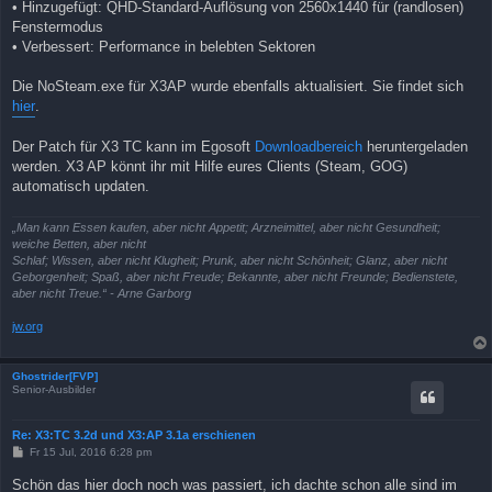
• Hinzugefügt: QHD-Standard-Auflösung von 2560x1440 für (randlosen)
Fenstermodus
• Verbessert: Performance in belebten Sektoren
Die NoSteam.exe für X3AP wurde ebenfalls aktualisiert. Sie findet sich
hier
.
Der Patch für X3 TC kann im Egosoft
Downloadbereich
heruntergeladen
werden. X3 AP könnt ihr mit Hilfe eures Clients (Steam, GOG)
automatisch updaten.
„Man kann Essen kaufen, aber nicht Appetit; Arzneimittel, aber nicht Gesundheit;
weiche Betten, aber nicht
Schlaf; Wissen, aber nicht Klugheit; Prunk, aber nicht Schönheit; Glanz, aber nicht
Geborgenheit; Spaß, aber nicht Freude; Bekannte, aber nicht Freunde; Bedienstete,
aber nicht Treue.“ - Arne Garborg
jw.org
Ghostrider[FVP]
Senior-Ausbilder
Re: X3:TC 3.2d und X3:AP 3.1a erschienen
B
Fr 15 Jul, 2016 6:28 pm
e
i
Schön das hier doch noch was passiert, ich dachte schon alle sind im
t