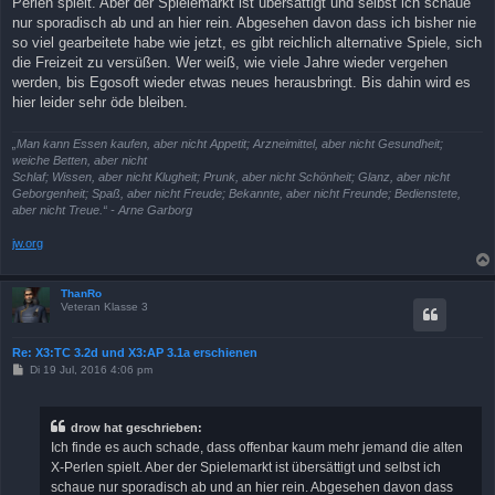
Perlen spielt. Aber der Spielemarkt ist übersättigt und selbst ich schaue
nur sporadisch ab und an hier rein. Abgesehen davon dass ich bisher nie
so viel gearbeitete habe wie jetzt, es gibt reichlich alternative Spiele, sich
die Freizeit zu versüßen. Wer weiß, wie viele Jahre wieder vergehen
werden, bis Egosoft wieder etwas neues herausbringt. Bis dahin wird es
hier leider sehr öde bleiben.
„Man kann Essen kaufen, aber nicht Appetit; Arzneimittel, aber nicht Gesundheit;
weiche Betten, aber nicht
Schlaf; Wissen, aber nicht Klugheit; Prunk, aber nicht Schönheit; Glanz, aber nicht
Geborgenheit; Spaß, aber nicht Freude; Bekannte, aber nicht Freunde; Bedienstete,
aber nicht Treue.“ - Arne Garborg
jw.org
ThanRo
Veteran Klasse 3
Re: X3:TC 3.2d und X3:AP 3.1a erschienen
B
Di 19 Jul, 2016 4:06 pm
e
i
t
r
drow hat geschrieben:
a
Ich finde es auch schade, dass offenbar kaum mehr jemand die alten
g
X-Perlen spielt. Aber der Spielemarkt ist übersättigt und selbst ich
schaue nur sporadisch ab und an hier rein. Abgesehen davon dass