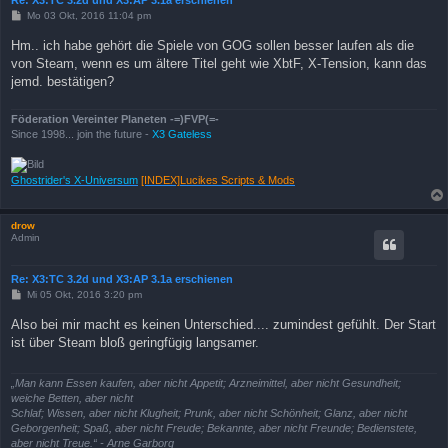
B
Mo 03 Okt, 2016 11:04 pm
e
i
Hm.. ich habe gehört die Spiele von GOG sollen besser laufen als die
t
von Steam, wenn es um ältere Titel geht wie XbtF, X-Tension, kann das
r
a
jemd. bestätigen?
g
Föderation Vereinter Planeten -=)FVP(=-
Since 1998... join the future -
X3 Gateless
Ghostrider's X-Universum
[INDEX]Lucikes Scripts & Mods
drow
Admin
Re: X3:TC 3.2d und X3:AP 3.1a erschienen
B
Mi 05 Okt, 2016 3:20 pm
e
i
Also bei mir macht es keinen Unterschied.... zumindest gefühlt. Der Start
t
ist über Steam bloß geringfügig langsamer.
r
a
g
„Man kann Essen kaufen, aber nicht Appetit; Arzneimittel, aber nicht Gesundheit;
weiche Betten, aber nicht
Schlaf; Wissen, aber nicht Klugheit; Prunk, aber nicht Schönheit; Glanz, aber nicht
Geborgenheit; Spaß, aber nicht Freude; Bekannte, aber nicht Freunde; Bedienstete,
aber nicht Treue.“ - Arne Garborg