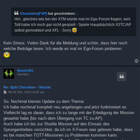
e
i
t
r
Ghostrider[FVP]
hat geschrieben:
↑
a
Hm.. gleiches wie bei der XTM würde mal im Ego-Forum fragen, weil
g
Tott habe ich noch gar nicht gespielt - Spiele Hauptsächlich X3TC/AP
selbst gemodded und XFL - Sorry
Kein Stress. Vielen Dank für die Meldung und schön, dass hier noch
welche Beiträge lesen. Ich werde es mal im Ego-Forum probieren.
Munzl1981
Harmlos
Re: Split Chroniken - Shuttle
B
Mi 04 Okt, 2023 8:06 am
e
i
So. Nochmal kleines Update zu dem Thema:
t
Ich habe nochmal komplett neu angefangen und jetzt funktioniert es.
r
a
Vielleicht lag es daran, dass ich zu lange mit der Erledigung der Mission
g
gewartet habe (bis nach dem Übergang von TC zu AP).
Auch habe ich bis zur Shuttle Mission auf den Einsatz des
Sprungantriebes verzichtet, da ich im X-Forum was gelesen habe, dass
es bei manchen TOTT-Missionen zu Problemen kommen kann.