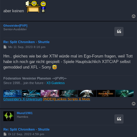
aber keinen
Ghostrider[FVP]
Senior-Ausbilder
Re: Split Chroniken - Shuttle
B
Mo 11 Sep, 2023 8:16 pm
e
i
Hm.. gleiches wie bei der XTM würde mal im Ego-Forum fragen, weil Tott
t
habe ich noch gar nicht gespielt - Spiele Hauptsächlich X3TC/AP selbst
r
a
gemodded und XFL - Sorry
g
Föderation Vereinter Planeten -=)FVP(=-
Since 1998... join the future -
X3 Gateless
Ghostrider's X-Universum
[INDEX]Lucikes Scripts & Mods
Munzl1981
Harmlos
Re: Split Chroniken - Shuttle
B
Di 12 Sep, 2023 4:59 pm