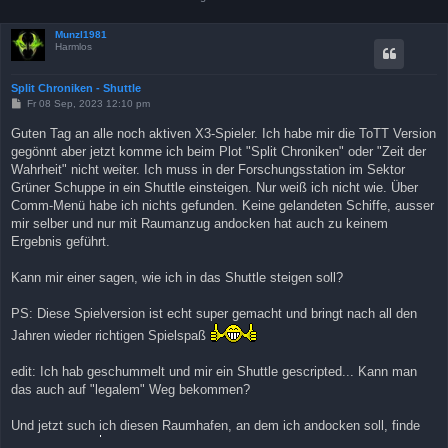
Munzl1981
Harmlos
Split Chroniken - Shuttle
B
Fr 08 Sep, 2023 12:10 pm
e
i
Guten Tag an alle noch aktiven X3-Spieler. Ich habe mir die ToTT Version
t
gegönnt aber jetzt komme ich beim Plot "Split Chroniken" oder "Zeit der
r
a
Wahrheit" nicht weiter. Ich muss in der Forschungsstation im Sektor
g
Grüner Schuppe in ein Shuttle einsteigen. Nur weiß ich nicht wie. Über
Comm-Menü habe ich nichts gefunden. Keine gelandeten Schiffe, ausser
mir selber und nur mit Raumanzug andocken hat auch zu keinem
Ergebnis geführt.
Kann mir einer sagen, wie ich in das Shuttle steigen soll?
PS: Diese Spielversion ist echt super gemacht und bringt nach all den
Jahren wieder richtigen Spielspaß
edit: Ich hab geschummelt und mir ein Shuttle gescripted... Kann man
das auch auf "legalem" Weg bekommen?
Und jetzt such ich diesen Raumhafen, an dem ich andocken soll, finde