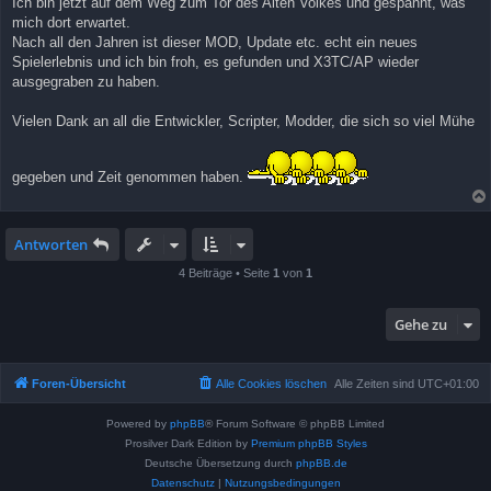
Ich bin jetzt auf dem Weg zum Tor des Alten Volkes und gespannt, was
mich dort erwartet.
Nach all den Jahren ist dieser MOD, Update etc. echt ein neues
Spielerlebnis und ich bin froh, es gefunden und X3TC/AP wieder
ausgegraben zu haben.
Vielen Dank an all die Entwickler, Scripter, Modder, die sich so viel Mühe
gegeben und Zeit genommen haben.
Antworten
4 Beiträge • Seite
1
von
1
Gehe zu
Foren-Übersicht
Alle Cookies löschen
Alle Zeiten sind
UTC+01:00
Powered by
phpBB
® Forum Software © phpBB Limited
Prosilver Dark Edition by
Premium phpBB Styles
Deutsche Übersetzung durch
phpBB.de
Datenschutz
|
Nutzungsbedingungen