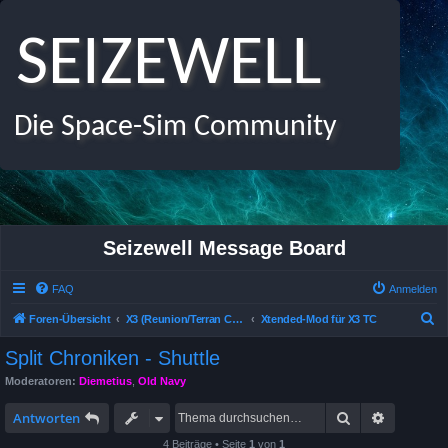
SEIZEWELL
Die Space-Sim Community
Seizewell Message Board
FAQ
Anmelden
S
Foren-Übersicht
X3 (Reunion/Terran Conflict /Albion Prelude) Allgemeines Deutsches Forum
Xtended-Mod für X3 TC
u
Split Chroniken - Shuttle
c
Moderatoren:
Diemetius
,
Old Navy
h
Suche
Erweitert
e
Antworten
4 Beiträge • Seite
1
von
1