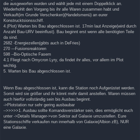
die ausgeworfen wurden und wählt jede mit einem Doppelklick an.
Wiederhohlt den Vorgang bis ihr alle Waren zusammen habt und
Verkauft(im Grunde Verschenken)(Handelsmenü) an eurer
Konstrucktsionsschiff.
4.(Plot) Warten bis Bau abgeschlossen ist. 17min laut Anzeige(wird durch
Anzahl Bau-URV beeinflust). Bau beginnt erst wenn alle benötigten Teile
da sind.
2682 -Energiezellen(gibts auch in DeFries)
270 ---Fusionsreaktoren
598 --Bio-Optische Fasern
4.1 Fliegt nach Omycron Lyry, da findet ihr alles, vor allem im Plot
wichtig.
5. Warten bis Bau abgeschlossen ist.
Wenn Bau abgeschlossen ist, kann die Station noch Aufgerüstet werden.
Somit wird sie größer und ihr könnt mehr damit anstellen. Waren müssen
auch hierfür vollständig sein bis Ausbau beginnt.
->Plotstation nur sehr gering ausbaubar
-->>>>>1. Ausbau sollte Komandoverstärker sein, dies ermöglicht euch
unter ->Details Manager->von Sektor auf Galaxie umzustellen. Eure
Stationsschiffe verkaufen nun innerhalb von Galaxie(Albion zB), NUR
eine Galaxie.