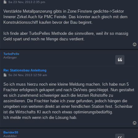
B
Sa 23 Nov, 2013 2:35 pm
e
i
Verstärkte Metallpanzerung gibts in Zone:Finstere gedichte->Sektor
t
Innerer Zirkel Auch für PMC Feinde. Das könnter auch gleich mit dem
r
a
Konstruktionsschiff kaufen bevor der Bau beginnt.
g
Ich finde aber TurboPelles Methode die sinnvollere, weil ihr so massig
Geld spart und noch ne Menge dazu verdient.
TurboPelle
Anfänger
Re: Stationsbau Anleitung
B
So 24 Nov, 2013 12:59 am
e
i
So ich muss hierzu noch eine kleine Meldung machen. Ich habe nun 5
t
Frachter erfolgreich gekapert und nach DeVreis geschleppt. Nun gestaltet
r
a
es sich zunehmend schwieriger auch die letzten Rohstoffe zu
g
assimilieren. Die Frachter habe ich zwar gefunden, jedoch hängen die
umgeben von weiteren direkt an einer feindlichen Station fest. Scheinbar
ist die Wirtschafts KI auch noch etwas optimierungsbedürftig.
Ich melde mich wenn ich die Lösung hab.
Baridor30
Ausbilder