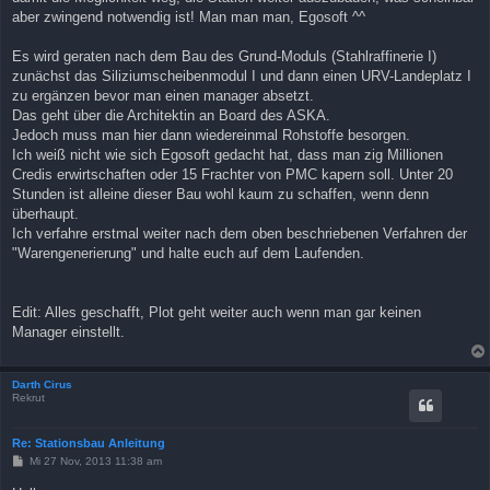
aber zwingend notwendig ist! Man man man, Egosoft ^^
Es wird geraten nach dem Bau des Grund-Moduls (Stahlraffinerie I)
zunächst das Siliziumscheibenmodul I und dann einen URV-Landeplatz I
zu ergänzen bevor man einen manager absetzt.
Das geht über die Architektin an Board des ASKA.
Jedoch muss man hier dann wiedereinmal Rohstoffe besorgen.
Ich weiß nicht wie sich Egosoft gedacht hat, dass man zig Millionen
Credis erwirtschaften oder 15 Frachter von PMC kapern soll. Unter 20
Stunden ist alleine dieser Bau wohl kaum zu schaffen, wenn denn
überhaupt.
Ich verfahre erstmal weiter nach dem oben beschriebenen Verfahren der
"Warengenerierung" und halte euch auf dem Laufenden.
Edit: Alles geschafft, Plot geht weiter auch wenn man gar keinen
Manager einstellt.
Darth Cirus
Rekrut
Re: Stationsbau Anleitung
B
Mi 27 Nov, 2013 11:38 am
e
i