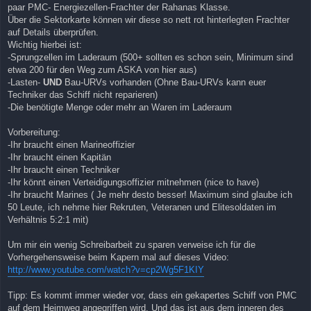
paar PMC- Energiezellen-Frachter der Rahanas Klasse.
Über die Sektorkarte können wir diese so nett rot hinterlegten Frachter
auf Details überprüfen.
Wichtig hierbei ist:
-Sprungzellen im Laderaum (500+ sollten es schon sein, Minimum sind
etwa 200 für den Weg zum ASKA von hier aus)
-Lasten-
UND
Bau-URVs vorhanden (Ohne Bau-URVs kann euer
Techniker das Schiff nicht reparieren)
-Die benötigte Menge oder mehr an Waren im Laderaum
Vorbereitung:
-Ihr braucht einen Marineoffizier
-Ihr braucht einen Kapitän
-Ihr braucht einen Techniker
-Ihr könnt einen Verteidigungsoffizier mitnehmen (nice to have)
-Ihr braucht Marines ( Je mehr desto besser! Maximum sind glaube ich
50 Leute, ich nehme hier Rekruten, Veteranen und Elitesoldaten im
Verhältnis 5:2:1 mit)
Um mir ein wenig Schreibarbeit zu sparen verweise ich für die
Vorhergehensweise beim Kapern mal auf dieses Video:
http://www.youtube.com/watch?v=cp2Wg5F1KIY
Tipp: Es kommt immer wieder vor, dass ein gekapertes Schiff von PMC
auf dem Heimweg angegriffen wird. Und das ist aus dem inneren des