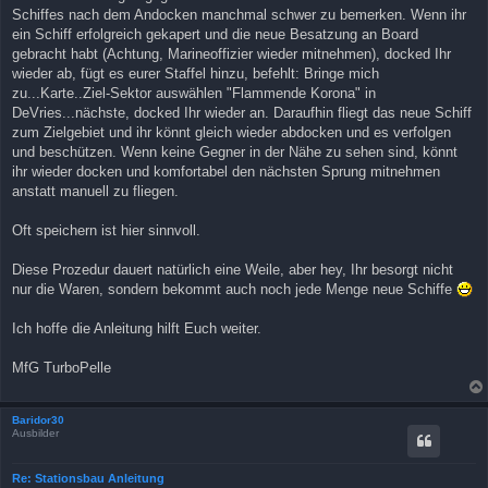
Schiffes nach dem Andocken manchmal schwer zu bemerken. Wenn ihr
ein Schiff erfolgreich gekapert und die neue Besatzung an Board
gebracht habt (Achtung, Marineoffizier wieder mitnehmen), docked Ihr
wieder ab, fügt es eurer Staffel hinzu, befehlt: Bringe mich
zu...Karte..Ziel-Sektor auswählen "Flammende Korona" in
DeVries...nächste, docked Ihr wieder an. Daraufhin fliegt das neue Schiff
zum Zielgebiet und ihr könnt gleich wieder abdocken und es verfolgen
und beschützen. Wenn keine Gegner in der Nähe zu sehen sind, könnt
ihr wieder docken und komfortabel den nächsten Sprung mitnehmen
anstatt manuell zu fliegen.
Oft speichern ist hier sinnvoll.
Diese Prozedur dauert natürlich eine Weile, aber hey, Ihr besorgt nicht
nur die Waren, sondern bekommt auch noch jede Menge neue Schiffe
Ich hoffe die Anleitung hilft Euch weiter.
MfG TurboPelle
Baridor30
Ausbilder
Re: Stationsbau Anleitung