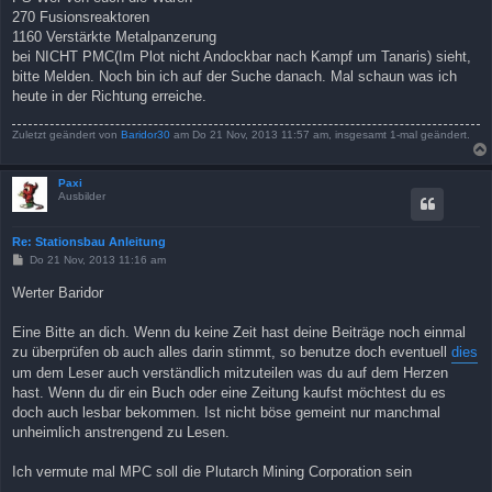
t
270 Fusionsreaktoren
r
a
1160 Verstärkte Metalpanzerung
g
bei NICHT PMC(Im Plot nicht Andockbar nach Kampf um Tanaris) sieht,
bitte Melden. Noch bin ich auf der Suche danach. Mal schaun was ich
heute in der Richtung erreiche.
Zuletzt geändert von
Baridor30
am Do 21 Nov, 2013 11:57 am, insgesamt 1-mal geändert.
Paxi
Ausbilder
Re: Stationsbau Anleitung
B
Do 21 Nov, 2013 11:16 am
e
i
Werter Baridor
t
r
a
Eine Bitte an dich. Wenn du keine Zeit hast deine Beiträge noch einmal
g
zu überprüfen ob auch alles darin stimmt, so benutze doch eventuell
dies
um dem Leser auch verständlich mitzuteilen was du auf dem Herzen
hast. Wenn du dir ein Buch oder eine Zeitung kaufst möchtest du es
doch auch lesbar bekommen. Ist nicht böse gemeint nur manchmal
unheimlich anstrengend zu Lesen.
Ich vermute mal MPC soll die Plutarch Mining Corporation sein