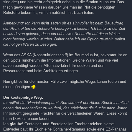
sind drei) und bin recht erfolgreich dabei nun die Station zu bauen. Das
frisch gewonnene Wissen darüber, wie man im Plot die benötigten
Rohstoffe bekommt, will ich natürlich mit Euch teilen.
Anmerkung: Ich kann nicht sagen ob es sinnvoller ist beim Bauauftrag
den Architekten die Rohstoffe besorgen zu lassen. Ich hatte zu der Zeit
etwas davon gelesen, dass ein oder zwei Rohstoffe auf diese Weise
nicht besorgt werden würden. Daher habe ich die Option gewählt, selbst
die nötigen Waren zu besorgen.
Wenn das ASKA (Konstruktionsschiff) im Baumodus ist, bekommt Ihr an
den Spots rundherum die Informationen, welche Waren und wie viel
davon benötigt werden. Alternativ könnt Ihr docken und den
Ressourcenstand beim Architekten erfragen.
Nun gibt es für die meisten Fälle zwei mögliche Wege: Einen teuren und
einen günstigen
Der kostspielige Weg:
Ihr solltet die "Handelscomputer"-Software auf der Albion Skunk installiert
haben (bei Mechaniker zu kaufen), das erleichtert die Suche nach Waren.
Ihr braucht geeignete Frachter für die verschiedenen Waren. Diese könnt
Ihr in DeVries bauen lassen.
Ich
glaube!
Container- und Energiezellen-Frachter reichen hierbei.
Entweder baut Ihr Euch eine Container-Rahanas sowie eine EZ-Rahanas