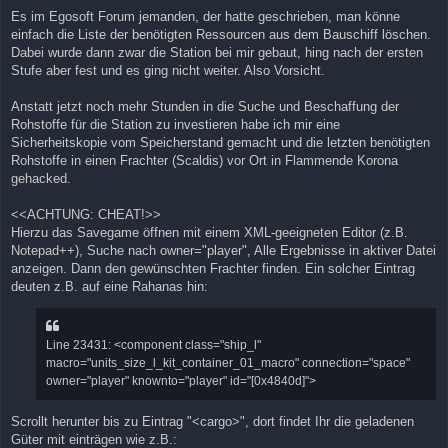
Es im Egosoft Forum jemanden, der hatte geschrieben, man könne
einfach die Liste der benötigten Ressourcen aus dem Bauschiff löschen.
Dabei wurde dann zwar die Station bei mir gebaut, hing nach der ersten
Stufe aber fest und es ging nicht weiter. Also Vorsicht.
Anstatt jetzt noch mehr Stunden in die Suche und Beschaffung der
Rohstoffe für die Station zu investieren habe ich mir eine
Sicherheitskopie vom Speicherstand gemacht und die letzten benötigten
Rohstoffe in einen Frachter (Scaldis) vor Ort in Flammende Korona
gehacked.
<<ACHTUNG: CHEAT!>>
Hierzu das Savegame öffnen mit einem XML-geeigneten Editor (z.B.
Notepad++), Suche nach owner="player", Alle Ergebnisse in aktiver Datei
anzeigen. Dann den gewünschten Frachter finden. Ein solcher Eintrag
deuten z.B. auf eine Rahanas hin:
Line 23431: <component class="ship_l"
macro="units_size_l_kit_container_01_macro" connection="space"
owner="player" knownto="player" id="[0x4840d]">
Scrollt herunter bis zu Eintrag "<cargo>", dort findet Ihr die geladenen
Güter mit einträgen wie z.B.: