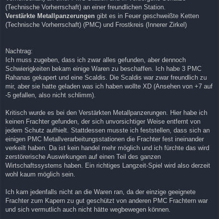
(Technische Vorherrschaft) an einer freundlichen Station.
Verstärkte Metallpanzerungen
gibt es in Feuer geschweißte Ketten
(Technische Vorherrschaft) (PMC) und Frostkreis (Innerer Zirkel)
Nachtrag:
Ich muss zugeben, dass ich zwar alles gefunden, aber dennoch
Schwierigkeiten bekam einige Waren zu beschaffen. Ich habe 3 PMC
Rahanas gekapert und eine Scaldis. Die Scaldis war zwar freundlich zu
mir, aber sie hatte geladen was ich haben wollte XD (Ansehen von +7 auf
-5 gefallen, also nicht schlimm).
Kritisch wurde es bei den Verstärkten Metallpanzerungen. Hier habe ich
keinen Frachter gefunden, der sich unvorsichtiger Weise entfernt von
jedem Schutz aufhielt. Stattdessen musste ich feststellen, dass sich an
einigen PMC Metallverarbeitungsstationen die Frachter fest ineinander
verkeilt haben. Da ist kein handel mehr möglich und ich fürchte das wird
zerstörerische Auswirkungen auf einen Teil des ganzen
Wirtschaftssystems haben. Ein richtiges Langzeit-Spiel wird also derzeit
wohl kaum möglich sein.
Ich kam jedenfalls nicht an die Waren ran, da der einzige geeignete
Frachter zum Kapern zu gut geschützt von anderen PMC Frachtern war
und sich vermutlich auch nicht hätte wegbewegen können.