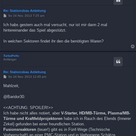
Re: Stationsbau Anleitung
B
So 24 Nov, 2013 7:25 am
e
i
Ich habs gestern auch mal versucht, nur ist mir dann 2 mal
t
hintereinander das Spiel abgestützt.
r
a
g
In welchen Sektoren findet ihr den die benötigten Waren?
TurboPelle
Anfänger
Re: Stationsbau Anleitung
B
So 24 Nov, 2013 12:45 pm
e
i
Mahlzeit,
t
r
a
@Baridor30:
g
<<ACHTUNG: SPOILER!>>
Ich habe nicht alles notiert, aber
V-Starter, HD/MB-Türme, Plasma/MB-
Türme und Kraftfeldprojektoren
habe ich in Rauch des Elends (Innerer
Zirkel) gefunden bei einer freundlichen Station.
Fusionsreaktoren
(teuer!) gibt es in Fünf-Wege (Technische
Vorherrschaft) an einer PMC-Station und in Verborgene Schätze