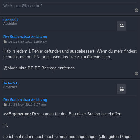
Wat issn ne Siknahduhr ?
Baridor30
Ausbilder
Re: Stationsbau Anleitung
B
Do 21 Nov, 2013 11:59 am
e
i
Hab in jedem 1 Fehler gefunden und ausgebessert. Wenn du mehr findest
t
schreibs mir per PN, sonst wird das hier zu unübersichtlich.
r
a
g
@Mods bitte BEIDE Beiträge entfernen
TurboPelle
Anfänger
Re: Stationsbau Anleitung
B
Sa 23 Nov, 2013 2:07 pm
e
i
>>Ergänzung:
Ressourcen für den Bau einer Station beschaffen
t
r
a
Hi,
g
so ich habe dann auch noch einmal neu angefangen (aller guten Dinge