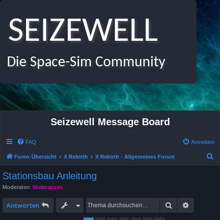
SEIZEWELL
Die Space-Sim Community
Seizewell Message Board
FAQ
Anmelden
S
Foren-Übersicht
X Rebirth
X Rebirth - Allgemeines Forum
u
Stationsbau Anleitung
c
Moderator:
Moderatoren
h
Suche
Erweitert
e
Antworten