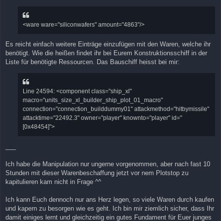
<ware ware="siliconwafers" amount="4863"/>
Es reicht einfach weitere Einträge einzufügen mit den Waren, welche ihr
benötigt. Wie die heißen findet ihr bei Eurem Konstruktionsschiff in der
Liste für benötigte Ressourcen. Das Bauschiff heisst bei mir:
Line 24594: <component class="ship_xl"
macro="units_size_xl_builder_ship_plot_01_macro"
connection="connection_builddummy01" attackmethod="hitbymissile"
attacktime="22492.3" owner="player" knownto="player" id="
[0x48454]">
___
Ich habe die Manipulation nur ungerne vorgenommen, aber nach fast 10
Stunden mit dieser Warenbeschaffung jetzt vor nem Plotstop zu
kapitulieren kam nicht in Frage ^^
Ich kann Euch dennoch nur ans Herz legen, so viele Waren durch kaufen
und kapern zu besorgen wie es geht. Ich bin mir ziemlich sicher, dass Ihr
damit einiges lernt und gleichzeitig ein gutes Fundament für Euer junges