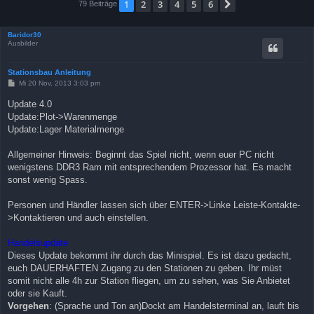
1
2
3
4
5
6
Nächste
79 Beiträge
Baridor30
Ausbilder
Stationsbau Anleitung
B
Mi 20 Nov, 2013 3:03 pm
e
i
Update 4.0
t
Update:Plot->Warenmenge
r
a
Update:Lager Materialmenge
g
Allgemeiner Hinweis: Beginnt das Spiel nicht, wenn euer PC nicht
wenigstens DDR3 Ram mit entsprechendem Prozessor hat. Es macht
sonst wenig Spass.
Personen und Händler lassen sich über ENTER->Linke Leiste-Kontakte-
>Kontaktieren und auch einstellen.
Handelsupdate
Dieses Update bekommt ihr durch das Minispiel. Es ist dazu gedacht,
euch DAUERHAFTEN Zugang zu den Stationen zu geben. Ihr müst
somit nicht alle 4h zur Station fliegen, um zu sehen, was Sie Anbietet
oder sie Kauft.
Vorgehen
: (Sprache und Ton an)Dockt am Handelsterminal an, lauft bis