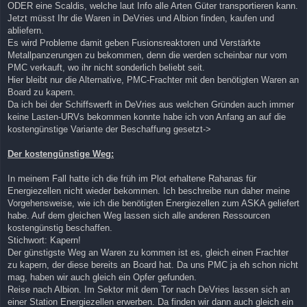
ODER eine Scaldis, welche laut Info alle Arten Güter transportieren kann.
Jetzt müsst Ihr die Waren in DeVries und Albion finden, kaufen und
abliefern.
Es wird Probleme damit geben Fusionsreaktoren und Verstärkte
Metallpanzerungen zu bekommen, denn die werden scheinbar nur vom
PMC verkauft, wo ihr nicht sonderlich beliebt seit.
Hier bleibt nur die Alternative, PMC-Frachter mit den benötigten Waren an
Board zu kapern.
Da ich bei der Schiffswerft in DeVries aus welchen Gründen auch immer
keine Lasten-URVs bekommen konnte habe ich von Anfang an auf die
kostengünstige Variante der Beschaffung gesetzt->
Der kostengünstige Weg:
In meinem Fall hatte ich die früh im Plot erhaltene Rahanas für
Energiezellen nicht wieder bekommen. Ich beschreibe nun daher meine
Vorgehensweise, wie ich die benötigten Energiezellen zum ASKA geliefert
habe. Auf dem gleichen Weg lassen sich alle anderen Ressourcen
kostengünstig beschaffen.
Stichwort: Kapern!
Der günstigste Weg an Waren zu kommen ist es, gleich einen Frachter
zu kapern, der diese bereits an Board hat. Da uns PMC ja eh schon nicht
mag, haben wir auch gleich ein Opfer gefunden.
Reise nach Albion. Im Sektor mit dem Tor nach DeVries lassen sich an
einer Station Energiezellen erwerben. Da finden wir dann auch gleich ein