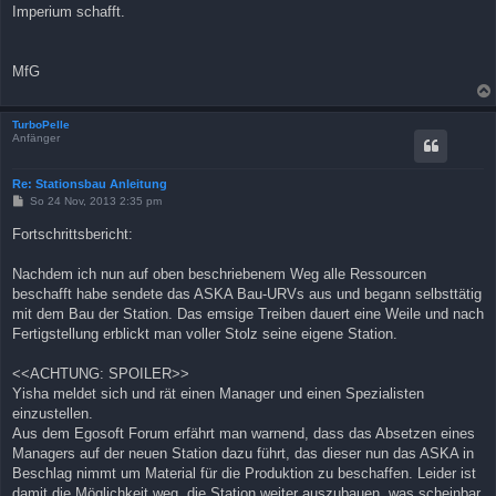
Imperium schafft.
MfG
TurboPelle
Anfänger
Re: Stationsbau Anleitung
B
So 24 Nov, 2013 2:35 pm
e
i
Fortschrittsbericht:
t
r
a
Nachdem ich nun auf oben beschriebenem Weg alle Ressourcen
g
beschafft habe sendete das ASKA Bau-URVs aus und begann selbsttätig
mit dem Bau der Station. Das emsige Treiben dauert eine Weile und nach
Fertigstellung erblickt man voller Stolz seine eigene Station.
<<ACHTUNG: SPOILER>>
Yisha meldet sich und rät einen Manager und einen Spezialisten
einzustellen.
Aus dem Egosoft Forum erfährt man warnend, dass das Absetzen eines
Managers auf der neuen Station dazu führt, das dieser nun das ASKA in
Beschlag nimmt um Material für die Produktion zu beschaffen. Leider ist
damit die Möglichkeit weg, die Station weiter auszubauen, was scheinbar