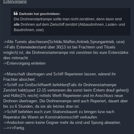
Entervorgang
:
Darkside hat geschrieben:
Die Drohnenstartrampe sollte man nicht zerstören, denn dann sind
alle
Drohnen auf dem Zielschiff zerstört (Abbaudrohnen, Lasten- und
Baudrohnen, usw).
->Alle Turrets abschiesen(Schilde,Waffen,Antrieb,Sprungantrieb, usw)
->Falls Enterwiederstand über 30(13 ist bei Frachtern und Tituels
möglich) ist, die Drohnenstarterrampe mit zerstören bis eure Enterstärke
dies mitmacht.
->Entervorgang einleiten
.
->Manschaft übertragen und Schiff Reperieren lassen, wärend ihr
Frachter absichert.
->Schiff zur Großschiffwerft befehlen(Falls ihr Drohnenstartrampe
Zerstört habt(spart 12-15 verteranen die sonst beim Entern drauf gehen))
und Hülle(1% reicht) mittels Werft Reperieren und im Anschluss neue
Drohnen übertragen. Die Drohnenrampe wird auch Reperiert, dauert aber
bis zu 6 Stunden, da sie als letztes dran ist.
->Schiff befehlen euch zum Stationsbauort zu bringen bzw nach
Reperatur die Waren an Konstruktionsschiff verkaufen.
->Andocken wenn keine Gegner mehr da sind und Sprung abwarten.
--->>>Fertig.