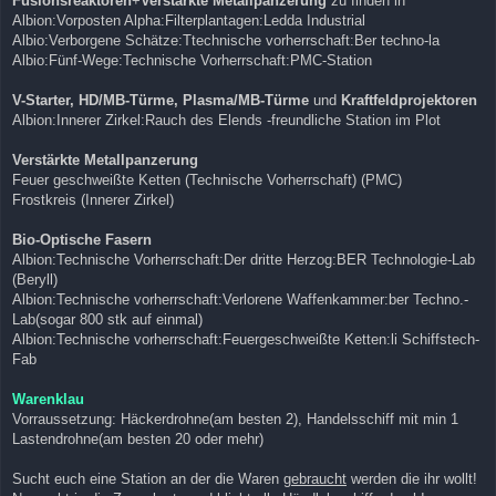
Fusionsreaktoren
+
Verstärkte Metallpanzerung
zu finden in
Albion:Vorposten Alpha:Filterplantagen:Ledda Industrial
Albio:Verborgene Schätze:Ttechnische vorherrschaft:Ber techno-la
Albio:Fünf-Wege:Technische Vorherrschaft:PMC-Station
V-Starter, HD/MB-Türme, Plasma/MB-Türme
und
Kraftfeldprojektoren
Albion:Innerer Zirkel:Rauch des Elends -freundliche Station im Plot
Verstärkte Metallpanzerung
Feuer geschweißte Ketten (Technische Vorherrschaft) (PMC)
Frostkreis (Innerer Zirkel)
Bio-Optische Fasern
Albion:Technische Vorherrschaft:Der dritte Herzog:BER Technologie-Lab
(Beryll)
Albion:Technische vorherrschaft:Verlorene Waffenkammer:ber Techno.-
Lab(sogar 800 stk auf einmal)
Albion:Technische vorherrschaft:Feuergeschweißte Ketten:li Schiffstech-
Fab
Warenklau
Vorraussetzung: Häckerdrohne(am besten 2), Handelsschiff mit min 1
Lastendrohne(am besten 20 oder mehr)
Sucht euch eine Station an der die Waren
gebraucht
werden die ihr wollt!