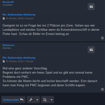
Baridor30
Ausbilder
Re: Stationsbau Anleitung
B
Fr 29 Nov, 2013 2:54 pm
e
i
Geeignet ist so ne Frage bei nur 2 Plätzen pro Zone. Sehen aus wie
t
Landeplätze und werden Sichtbar wenn du Konstruktionsschiff in deiner
r
a
Flotte hast. Schau dir Bilder im Ersten beitrag an.
g
Malitorana
Harmlos
Re: Stationsbau Anleitung
B
Fr 29 Nov, 2013 7:24 pm
e
i
Mal eine ganz anderer Vorschlag.
t
Beginnt doch einfach ein freies Spiel und es gibt erst einmal keine
r
a
Probleme mit PMC.
g
So können die Waren leicht und locker beschafft werden. Erst danach
kann man Krieg mit PMC beginnen und deren Schiffe kapern.
Antworten