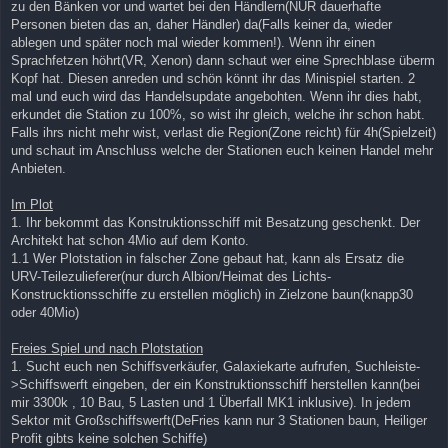
zu den Bänken vor und wartet bei den Händlern(NUR dauerhafte
Personen bieten das an, daher Händler) da(Falls keiner da, wieder
ablegen und später noch mal wieder kommen!). Wenn ihr einen
Sprachfetzen höhrt(VR, Xenon) dann schaut wer eine Sprechblase überm
Kopf hat. Diesen anreden und schön könnt ihr das Minispiel starten. 2
mal und euch wird das Handelsupdate angebohten. Wenn ihr dies habt,
erkundet die Station zu 100%, so wist ihr gleich, welche ihr schon habt.
Falls ihrs nicht mehr wist, verlast die Region(Zone reicht) für 4h(Spielzeit)
und schaut im Anschluss welche der Stationen euch keinen Handel mehr
Anbieten.
Im Plot
1. Ihr bekommt das Konstruktionsschiff mit Besatzung geschenkt. Der
Architekt hat schon 4Mio auf dem Konto.
1.1 Wer Plotstation in falscher Zone gebaut hat, kann als Ersatz die
URV-Teilezulieferer(nur durch Albion/Heimat des Lichts-
Konstrucktionsschiffe zu erstellen möglich) in Zielzone baun(knapp30
oder 40Mio)
Freies Spiel und nach Plotstation
1. Sucht euch nen Schiffsverkäufer, Galaxiekarte aufrufen, Suchleiste-
>Schiffswerft eingeben, der ein Konstruktionsschiff herstellen kann(bei
mir 3300k , 10 Bau, 5 Lasten und 1 Überfall MK1 inklusive). In jedem
Sektor mit Großschiffswerft(DeFries kann nur 3 Stationen baun, Heiliger
Profit gibts keine solchen Schiffe)