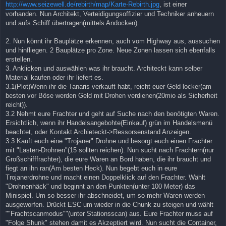
http://www.seizewell.de/rebirth/map/Karte-Rebirth.jpg
, ist einer
vorhanden. Nun Architekt, Verteidigungsoffizier und Techniker anheuern
und aufs Schiff übertragen(mittels Andocken).
2. Nun könnt ihr Bauplätze erkennen, auch vom Highway aus, aussuchen
und hinfliegen. 2 Bauplätze pro Zone. Neue Zonen lassen sich ebenfalls
erstellen.
3. Anklicken und auswählen was ihr braucht. Architeckt kann selber
Material kaufen oder ihr liefert es.
3.1(Plot)Wenn ihr die Tanaris verkauft habt, reicht euer Geld locker(am
besten vor Böse werden Geld mit Drohen verdienen(20mio als Sicherheit
reicht)).
3.2 Nehmt eure Frachter und geht auf Suche nach den benötigten Waren.
Ersichtlich, wenn ihr Handelsangebohte(Einkauf) grün im Handelsmenü
beachtet, oder Kontakt Archieteckt->Ressorsenstand Anzeigen.
3.3 Kauft euch eine "Trojaner" Drohne und besorgt euch einen Frachter
mit "Lasten-Drohnen"(15 sollten reichen). Nun sucht nach Frachtern(nur
Großschifffrachter), die eure Waren an Bord haben, die ihr braucht und
fiegt an ihn ran(Am besten Heck). Nun begebt euch in eure
Trojanerdrohne und macht einen Doppelklick auf den Frachter. Wählt
"Drohnenhäck" und beginnt an den Punkten(unter 100 Meter) das
Minispiel. Um so besser ihr abschneidet, um so mehr Waren werden
ausgeworfen. Drückt ESC um wieder in die Chunk zu steigen und wählt
""Frachtscanmodus""(unter Stationsscan) aus. Eure Frachter muss auf
"Folge Shunk" stehen damit es Akzeptiert wird. Nun sucht die Container,