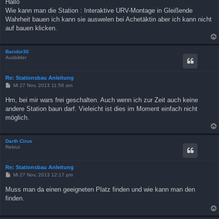
Hallo
t
Wie kann man die Station : Interaktive URV-Montage in Gleißende
r
a
Wahrheit bauen ich kann sie auswelen bei Achetäktin aber ich kann nicht
g
auf bauen klicken.
Baridor30
Ausbilder
Re: Stationsbau Anleitung
B
Mi 27 Nov, 2013 11:58 am
e
i
Hm, bei mir wars frei geschalten. Auch wenn ich zur Zeit auch keine
t
andere Station baun darf. Vieleicht ist dies im Moment einfach nicht
r
a
möglich.
g
Darth Cirus
Rekrut
Re: Stationsbau Anleitung
B
Mi 27 Nov, 2013 12:17 pm
e
i
Muss man da einen geeigneten Platz finden und wie kann man den
t
finden.
r
a
g