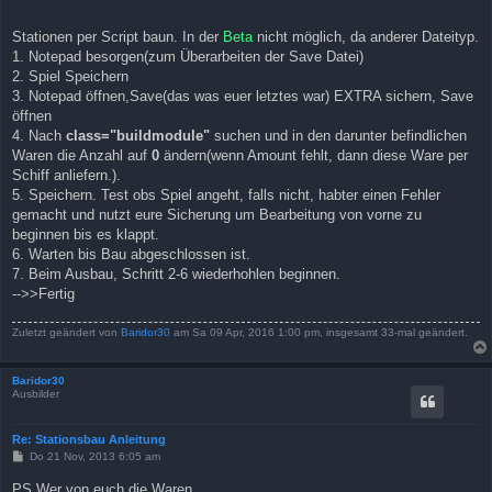
Stationen per Script baun. In der
Beta
nicht möglich, da anderer Dateityp.
1. Notepad besorgen(zum Überarbeiten der Save Datei)
2. Spiel Speichern
3. Notepad öffnen,Save(das was euer letztes war) EXTRA sichern, Save
öffnen
4. Nach
class="buildmodule"
suchen und in den darunter befindlichen
Waren die Anzahl auf
0
ändern(wenn Amount fehlt, dann diese Ware per
Schiff anliefern.).
5. Speichern. Test obs Spiel angeht, falls nicht, habter einen Fehler
gemacht und nutzt eure Sicherung um Bearbeitung von vorne zu
beginnen bis es klappt.
6. Warten bis Bau abgeschlossen ist.
7. Beim Ausbau, Schritt 2-6 wiederhohlen beginnen.
-->>Fertig
Zuletzt geändert von
Baridor30
am Sa 09 Apr, 2016 1:00 pm, insgesamt 33-mal geändert.
Baridor30
Ausbilder
Re: Stationsbau Anleitung
B
Do 21 Nov, 2013 6:05 am
e
i
PS Wer von euch die Waren