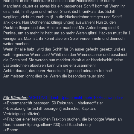
Nun geht in die Zonenkarte und klickt alle Händlelsschiffe durch!
Manchmal dauert es etwas bis ein passendes Schiff kommt! Wenn ihr
eins habt, hinfliegen und mit der Shunk dicht ran(Falls das Schiff
wegfliegt, zieht es euch mit)! In die Häckerdrohne steigen und Schiff
anklicken. Nun Drohnenhäck(lings unten) auswählen! Nun zu den
Punkten fliegen und das Minispiel machen! Min Anforderung sind 3
Punkte, um so mehr ihr habt um so mehr Waren gibts! Häcken müst ihr 1
weniger als Max ist, ihr könnt also ein Spiel versemmeln und dennoch
weiter machen!
Wenn ihr alle habt, wird das Schiff für 3h auser gefecht gesetzt und es
wirft ihrgendwo Waren aus! Wählt nun den Warenscanner und beschiest
die Container! Sie werden nun markiert damit euer Handelschiff seine
Lastendrohnen absetzen kann um sie einzusammeln!
Achtet darauf, das eurer Handelschiff genug Laderaum frei hat!
Am meisten lohnt dies bei Waren die besonders teuer sind!
Für Kämpfer:
ACHTUNG, durch Update nicht mehr 100% anwendbar
->Entermanschft besorgen, 50 Rekruten + Marieneoffizier
->Besatzung für Schiff besorgen(Technicker, Kapitän,
Verteidigungsoffizier)
->Frachter einer feindlichen Fraktion suchen, die benötigte Waren an
Bord haben(+Sprungzellen(~200) und Baudrohnen)
->Entern