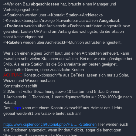
->Wer den Bau
abgeschlossen
hat, braucht einen Manager und
Verteidigungsoffizier.
->Stationen werden über ->Kontakt Station->Archieteckt-
>Konstrucktionsplan Anzeige->Erweiterbar auswählen
Ausgebaut
.
->
Drohnen
werden über Archieteckt->Drohnen aufrüsten eingestellt bzw
geändert. Lasten URV sind am Anfang das wichtigste, da die Station
sonst keine eignen hat.
->
Raketen
werden über Archieteckt->Munition aufrüsten eingestellt.
Wer sich einen eignes Schiff baut und einen Architekten anheuert, kann
zwischen sehr vielen Stationen auswählen. Bei mir war die günstigste bei
5Mio. Als erste Station, ist die Solarvariante am besten geeignet.
Dauerhafter Gewinn, ohne zusätzliche Kosten.
ACHTUNG
Konstrucktionsschiffe aus DeFries lassen sich nur zu Solar,
Weizen und Wasser ausbaun.
Konstruktionsschiff
3,3Mio mit voller Bewaffnung sowie 10 Lasten- und 5 Bau-Drohnen
1 Archieteckt, 1 Techniker, 1 Verteidigungsoffizier = ~250k-1000k(je nach
Rabatt)
Das
Lager
kann mit einem Konstrucktsschiff aus Heimat des Lichts
gebaut werden!(1 pro Galaxie bietet sich an!
http://www.xsplendor.ch/tutorial.php?Pa ... -Stationen
Hier werden euch
alle Stationen angezeigt, wenn ihr drauf klickt, sogar die benötigten
Waren zum Bau so wie in der Producktion.