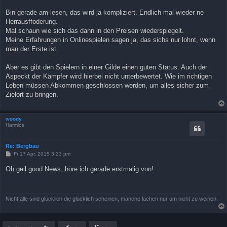
e
i
Bin gerade am lesen, das wird ja kompliziert. Endlich mal wieder ne
t
Herrausffoderung.
r
a
Mal schaun wie sich das dann in den Preisen wiederspiegelt.
g
Meine Erfahrungen in Onlinespielen sagen ja, das sichs nur lohnt, wenn
man der Erste ist.
Aber es gibt den Spielern in einer Gilde einen guten Status. Auch der
Aspeckt der Kämpfer wird hierbei nicht unterbewertet. Wie im richtigen
Leben müssen Abkommen geschlossen werden, um alles sicher zum
Zielort zu bringen.
woody
Harmlos
Re: Bergbau
B
Fr 17 Apr, 2015 3:23 pm
e
i
Oh geil good News, höre ich gerade erstmalig von!
t
r
a
g
Nicht alle sind glücklich die glücklich scheinen, manche lachen nur um nicht zu weinen.