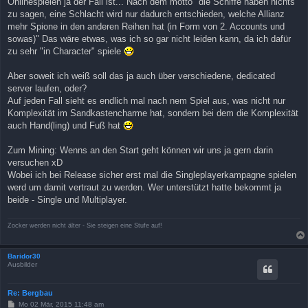
Onlinespielen ja der Fall ist... Nach dem motto "die Schiffe haben nichts
zu sagen, eine Schlacht wird nur dadurch entschieden, welche Allianz
mehr Spione in den anderen Reihen hat (in Form von 2. Accounts und
sowas)" Das wäre etwas, was ich so gar nicht leiden kann, da ich dafür
zu sehr "in Character" spiele
Aber soweit ich weiß soll das ja auch über verschiedene, dedicated
server laufen, oder?
Auf jeden Fall sieht es endlich mal nach nem Spiel aus, was nicht nur
Komplexität im Sandkastencharme hat, sondern bei dem die Komplexität
auch Hand(ling) und Fuß hat
Zum Mining: Wenns an den Start geht können wir uns ja gern darin
versuchen xD
Wobei ich bei Release sicher erst mal die Singleplayerkampagne spielen
werd um damit vertraut zu werden. Wer unterstützt hatte bekommt ja
beide - Single und Multiplayer.
Zocker werden nicht älter - Sie steigen eine Stufe auf!
Baridor30
Ausbilder
Re: Bergbau
B
Mo 02 Mär, 2015 11:48 am