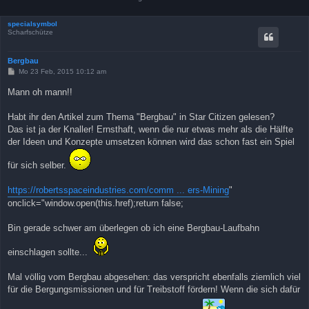
specialsymbol
Scharfschütze
Bergbau
B
Mo 23 Feb, 2015 10:12 am
e
i
Mann oh mann!!
t
r
a
Habt ihr den Artikel zum Thema "Bergbau" in Star Citizen gelesen?
g
Das ist ja der Knaller! Ernsthaft, wenn die nur etwas mehr als die Hälfte
der Ideen und Konzepte umsetzen können wird das schon fast ein Spiel
für sich selber.
https://robertsspaceindustries.com/comm ... ers-Mining
"
onclick="window.open(this.href);return false;
Bin gerade schwer am überlegen ob ich eine Bergbau-Laufbahn
einschlagen sollte...
Mal völlig vom Bergbau abgesehen: das verspricht ebenfalls ziemlich viel
für die Bergungsmissionen und für Treibstoff fördern! Wenn die sich dafür