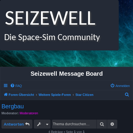
SEIZEWELL
Die Space-Sim Community
Seizewell Message Board
FAQ
Anmelden
S
Foren-Übersicht
Weitere Spiele-Foren
Star Citizen
u
Bergbau
c
Moderator:
Moderatoren
h
Suche
Erweitert
e
Antworten
4 Beiträge • Seite
1
von
1