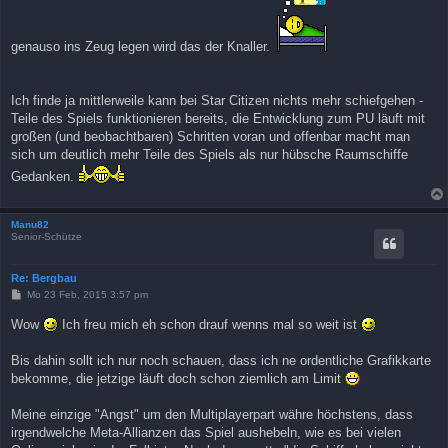
genauso ins Zeug legen wird das der Knaller.
Ich finde ja mittlerweile kann bei Star Citizen nichts mehr schiefgehen -
Teile des Spiels funktionieren bereits, die Entwicklung zum PU läuft mit
großen (und beobachtbaren) Schritten voran und offenbar macht man
sich um deutlich mehr Teile des Spiels als nur hübsche Raumschiffe
Gedanken.
Manu82
Senior-Schütze
Re: Bergbau
B
Mo 23 Feb, 2015 3:57 pm
e
i
Wow
Ich freu mich eh schon drauf wenns mal so weit ist
t
r
a
Bis dahin sollt ich nur noch schauen, dass ich ne ordentliche Grafikkarte
g
bekomme, die jetzige läuft doch schon ziemlich am Limit
Meine einzige "Angst" um den Multiplayerpart währe höchstens, dass
irgendwelche Meta-Allianzen das Spiel aushebeln, wie es bei vielen