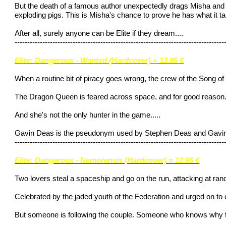
But the death of a famous author unexpectedly drags Misha and 
exploding pigs. This is Misha's chance to prove he has what it t
After all, surely anyone can be Elite if they dream....
-----------------------------------------------------------------------------------
Elite: Dangerous - Wanted (Hardcover) = 12.95 €
When a routine bit of piracy goes wrong, the crew of the Song of S
The Dragon Queen is feared across space, and for good reason. Bu
And she's not the only hunter in the game.....
Gavin Deas is the pseudonym used by Stephen Deas and Gavin 
-----------------------------------------------------------------------------------
Elite: Dangerous - Nemorensis (Hardcover) = 12.95 €
Two lovers steal a spaceship and go on the run, attacking at ran
Celebrated by the jaded youth of the Federation and urged on to e
But someone is following the couple. Someone who knows why 