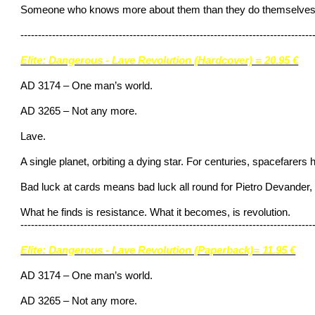
Someone who knows more about them than they do themselves. An
-----------------------------------------------------------------------------------
Elite: Dangerous - Lave Revolution (Hardcover) = 20.95 €
AD 3174 – One man’s world.
AD 3265 – Not any more.
Lave.
A single planet, orbiting a dying star. For centuries, spacefarers 
Bad luck at cards means bad luck all round for Pietro Devander
What he finds is resistance. What it becomes, is revolution.
-----------------------------------------------------------------------------------
Elite: Dangerous - Lave Revolution (Paperback)= 11.95 €
AD 3174 – One man’s world.
AD 3265 – Not any more.