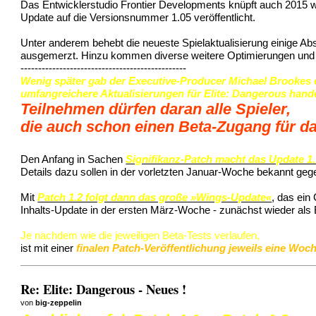
Das Entwicklerstudio Frontier Developments knüpft auch 2015 w
Update auf die Versionsnummer 1.05 veröffentlicht.
Unter anderem behebt die neueste Spielaktualisierung einige A
ausgemerzt. Hinzu kommen diverse weitere Optimierungen und 
-----------------------------------------------
Wenig später gab der Executive-Producer Michael Brookes e
umfangreichere Aktualisierungen für Elite: Dangerous handel
Teilnehmen dürfen daran alle Spieler,
die auch schon einen Beta-Zugang für d
Den Anfang in Sachen
Signifikanz-Patch macht das Update 1
Details dazu sollen in der vorletzten Januar-Woche bekannt geg
Mit
Patch 1.2 folgt dann das große »Wings-Update«
, das ein
Inhalts-Update in der ersten März-Woche - zunächst wieder als 
Je nachdem wie die jeweiligen Beta-Tests verlaufen,
ist mit einer
finalen Patch-Veröffentlichung jeweils eine W
Re: Elite: Dangerous - Neues !
von
big-zeppelin