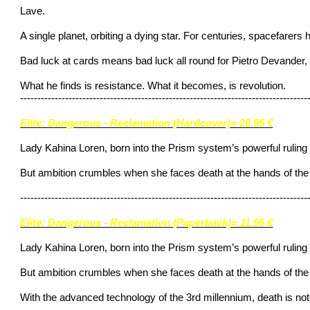
Lave.
A single planet, orbiting a dying star. For centuries, spacefarers 
Bad luck at cards means bad luck all round for Pietro Devander
What he finds is resistance. What it becomes, is revolution.
-----------------------------------------------------------------------------------
Elite: Dangerous - Reclamation (Hardcover)= 20.95 €
Lady Kahina Loren, born into the Prism system’s powerful ruling fa
But ambition crumbles when she faces death at the hands of the
-----------------------------------------------------------------------------------
Elite: Dangerous - Reclamation (Paperback)= 11.95 €
Lady Kahina Loren, born into the Prism system’s powerful ruling fa
But ambition crumbles when she faces death at the hands of the
With the advanced technology of the 3rd millennium, death is not 