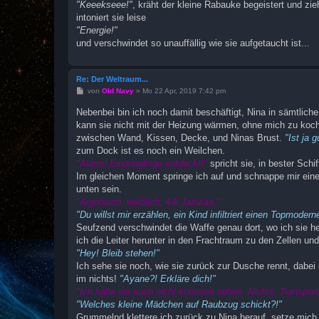
"Keeekseee!"
, kräht der kleine Rabauke begeistert und zi
intoniert sie leise
"Energie!"
und verschwindet so unauffällig wie sie aufgetaucht ist...
Re: Der Weltraum...
B
von
Old Navy
»
Mo 22 Apr, 2019 7:42 pm
e
i
Nebenbei bin ich noch damit beschäftigt, Nina in sämtliche
t
kann sie nicht mit der Heizung wärmen, ohne mich zu ko
r
a
zwischen Wand, Kissen, Decke, und Ninas Brust.
"Ist ja g
g
zum Dock ist es noch ein Weilchen.
"Alarm! Eindringlinge entdeckt!"
spricht sie, in bester Sch
Im gleichen Moment springe ich auf und schnappe mir eine
unten sein.
"Argonisch, weiblich. 4-6 Jazuras."
"Du willst mir erzählen, ein Kind infiltriert einen Topmodern
Seufzend verschwindet die Waffe genau dort, wo ich sie he
ich die Leiter herunter in den Frachtraum zu den Zellen un
"Hey! Bleib stehen!"
Ich sehe sie noch, wie sie zurück zur Dusche rennt, dabei 
im nichts!
"Ayane?! Erkläre dich!"
"Ich habe sie auch nicht kommen sehen. Nichts. Transports
"Welches kleine Mädchen auf Raubzug schickt?!"
Grummelnd klettere ich zurück zu Nina herauf, setze mich 