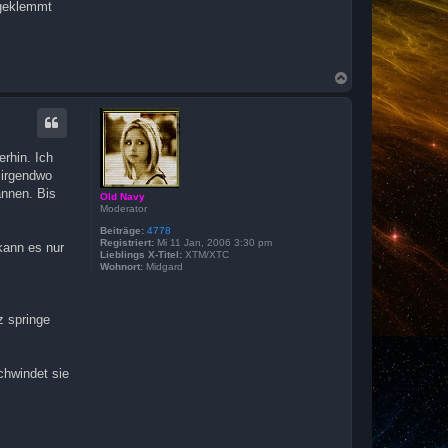
 geklemmt
N
a
c
h
o
b
erhin. Ich
e
 irgendwo
n
annen. Bis
Old Navy
Moderator
Beiträge:
4778
Registriert:
Mi 11 Jan, 2006 3:30 pm
kann es nur
Lieblings X-Titel:
XTM/XTC
Wohnort:
Midgard
z springe
chwindet sie