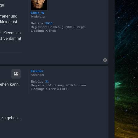
b
nge
e
n
Eddie_W
rraner und
Moderator
leiner ist
Beiträge:
3915
Registriert:
So 06 Aug, 2006 3:15 pm
Lieblings X-Titel:
t. Zieemlich
ist verdammt
N
a
c
Erzähler
h
Anfänger
o
b
Beiträge:
31
iehen kann,
Registriert:
Mo 08 Aug, 2016 6:36 am
e
Lieblings X-Titel:
X-FRPG
n
 zu gehen...