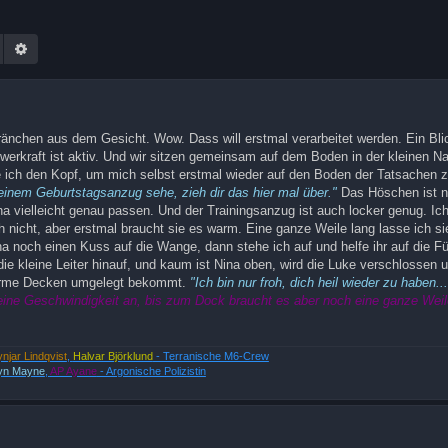
Suche
Erweiterte Suche
 Tränchen aus dem Gesicht. Wow. Dass will erstmal verarbeitet werden. Ein Bli
chwerkraft ist aktiv. Und wir sitzen gemeinsam auf dem Boden in der kleinen Na
e ich den Kopf, um mich selbst erstmal wieder auf den Boden der Tatsachen z
deinem Geburtstagsanzug sehe, zieh dir das hier mal über."
Das Höschen ist n
ina vielleicht genau passen. Und der Trainingsanzug ist auch locker genug. Ich 
 nicht, aber erstmal braucht sie es warm. Eine ganze Weile lang lasse ich s
 noch einen Kuss auf die Wange, dann stehe ich auf und helfe ihr auf die F
e kleine Leiter hinauf, und kaum ist Nina oben, wird die Luke verschlossen 
 warme Decken umgelegt bekommt.
"Ich bin nur froh, dich heil wieder zu haben.
 seine Geschwindigkeit an, bis zum Dock braucht es aber noch eine ganze Weil
ynjar Lindqvist
,
Halvar Björklund
- Terranische M6-Crew
yn Mayne
,
AP Ayane
- Argonische Polizistin