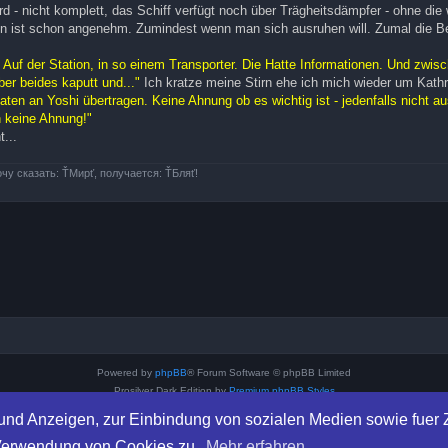
rd - nicht komplett, das Schiff verfügt noch über Trägheitsdämpfer - ohne die
ben ist schon angenehm. Zumindest wenn man sich ausruhen will. Zumal die Be
.. Auf der Station, in so einem Transporter. Die Hatte Informationen. Und zwis
ber beides kaputt und..."
Ich kratze meine Stirn ehe ich mich wieder um Kath
aten an Yoshi übertragen. Keine Ahnung ob es wichtig ist - jedenfalls nicht a
h keine Ahnung!"
t...
очу сказать: ŤМирť, получается: ŤБляť!
Powered by
phpBB
® Forum Software © phpBB Limited
Prosilver Dark Edition by
Premium phpBB Styles
Deutsche Übersetzung durch
phpBB.de
und Anzeigen, zur Einbindung von sozialen Medien sowie fuer Z
Datenschutz
|
Nutzungsbedingungen
 Verwendung von Cookies zu.
Mehr erfahren