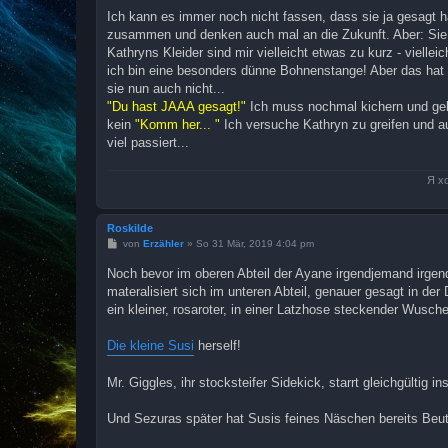
i
Ich kann es immer noch nicht fassen, dass sie ja gesagt ha
t
zusammen und denken auch mal an die Zukunft. Aber: Sie w
r
a
Kathryns Kleider sind mir vielleicht etwas zu kurz - vielle
g
ich bin eine besonders dünne Bohnenstange! Aber das hat au
sie nun auch nicht...
"Du hast JAAA gesagt!"
Ich muss nochmal kichern und gebe
kein
"Komm her... "
Ich versuche Kathryn zu greifen und a
viel passiert...
Я х
Roskilde
B
von
Erzähler
»
So 31 Mär, 2019 4:04 pm
e
i
Noch bevor im oberen Abteil der Ayane irgendjemand irge
t
materalisiert sich im unteren Abteil, genauer gesagt in der
r
a
ein kleiner, rosaroter, in einer Latzhose steckender Wusche
g
Die kleine Susi
herself!
Mr. Giggles, ihr stocksteifer Sidekick, starrt gleichgültig
Und Sezuras später hat Susis feines Näschen bereits Be