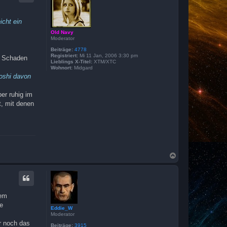
o
b
e
icht ein
n
Old Navy
Moderator
Beiträge:
4778
Registriert:
Mi 11 Jan, 2006 3:30 pm
s. Schaden
Lieblings X-Titel:
XTM/XTC
Wohnort:
Midgard
Yoshi davon
er ruhig im
t, mit denen
N
a
c
h
o
b
nem
e
de
n
Eddie_W
Moderator
r noch das
Beiträge:
3915