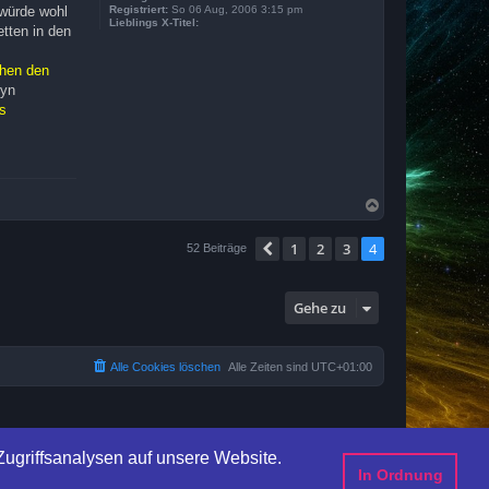
 würde wohl
Registriert:
So 06 Aug, 2006 3:15 pm
Lieblings X-Titel:
tten in den
chen den
ryn
us
N
a
c
1
2
3
4
Vorherige
52 Beiträge
h
o
b
e
Gehe zu
n
Alle Cookies löschen
Alle Zeiten sind
UTC+01:00
ugriffsanalysen auf unsere Website.
In Ordnung