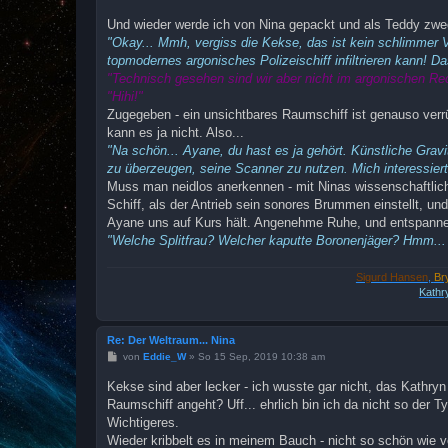
e
i
Und wieder werde ich von Nina gepackt und als Teddy zweck
t
"Okay... Mmh, vergiss die Kekse, das ist kein schlimmer Ver
r
a
topmodernes argonisches Polizeischiff infiltrieren kann! Das
g
"Technisch gesehen sind wir aber nicht im argonischen Re
"Hihi!"
Zugegeben - ein unsichtbares Raumschiff ist genauso verrü
kann es ja nicht. Also...
"Na schön... Ayane, du hast es ja gehört. Künstliche Gravi
zu überzeugen, seine Scanner zu nutzen. Mich interessiert 
Muss man neidlos anerkennen - mit Ninas wissenschaftliche
Schiff, als der Antrieb sein sonores Brummen einstellt, un
Ayane uns auf Kurs hält. Angenehme Ruhe, und entspanne
"Welche Splitfrau? Welcher kaputte Boronenjäger? Hmm... 
Sigurd Hansen
,
Br
Kathr
Re: Der Weltraum... Nina
B
von
Eddie_W
»
So 15 Sep, 2019 10:38 am
e
i
Kekse sind aber lecker - ich wusste gar nicht, das Kathry
t
Raumschiff angeht? Uff... ehrlich bin ich da nicht so der Typ
r
a
Wichtigeres.
g
Wieder kribbelt es in meinem Bauch - nicht so schön wie v