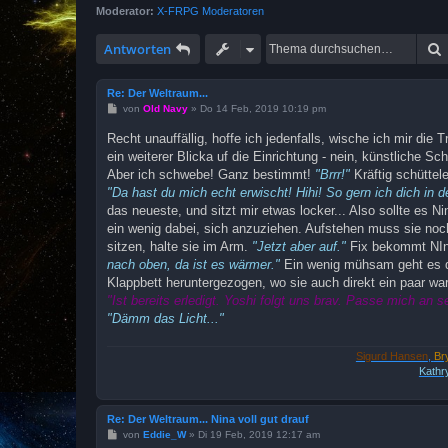
Moderator:
X-FRPG Moderatoren
Antworten
Re: Der Weltraum...
B
von
Old Navy
»
Do 14 Feb, 2019 10:19 pm
e
i
Recht unauffällig, hoffe ich jedenfalls, wische ich mir die
t
ein weiterer Blicka uf die Einrichtung - nein, künstliche S
r
a
Aber ich schwebe! Ganz bestimmt!
"Brrr!"
Kräftig schüttel
g
"Da hast du mich echt erwischt! Hihi! So gern ich dich in 
das neueste, und sitzt mir etwas locker... Also sollte es N
ein wenig dabei, sich anzuziehen. Aufstehen muss sie noch
sitzen, halte sie im Arm.
"Jetzt aber auf."
Fix bekommt NIna
nach oben, da ist es wärmer."
Ein wenig mühsam geht es di
Klappbett heruntergezogen, wo sie auch direkt ein paar
"Ist bereits erledigt. Yoshi folgt uns brav. Passe mich an
"Dämm das Licht..."
Sigurd Hansen
,
Br
Kathr
Re: Der Weltraum... Nina voll gut drauf
B
von
Eddie_W
»
Di 19 Feb, 2019 12:17 am
e