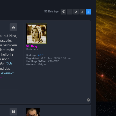
1
2
3
4
Vorherige
52 Beiträge
ck auf Nina,
sszelle.
u befördern.
Old Navy
Moderator
icht mehr
helfe ihr
Beiträge:
4778
Registriert:
Mi 11 Jan, 2006 3:30 pm
ie noch
Lieblings X-Titel:
XTM/XTC
üße.
"Ab
Wohnort:
Midgard
und das
.. Ayane?"
e."
N
a
c
h
o