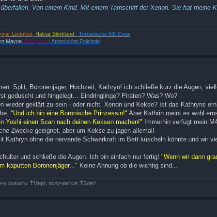
 überfallen. Von einem Kind. Mit einem Tarnschiff der Xenon. Sie hat meine 
ynjar Lindqvist
,
Halvar Björklund
- Terranische M6-Crew
yn Mayne
,
AP Ayane
- Argonische Polizistin
 Split, Boronenjäger, Hochzeit, Kathryn! ich schließe kurz die Augen, viell
erst geduscht und hingelegt... Eindringlinge? Piraten? Was? Wo?
n wieder geklärt zu sein - oder nicht. Xenon und Kekse? Ist das Kathryns ern
ebe.
"Und ich bin eine Boronische Prinzessin!"
Aber Kathrin meint es wohl ern
ann Yoshi einen Scan nach deinen Keksen machen!"
Immerhin verfügt mein M4
sche Zwecke geeignet, aber um Kekse zu jagen allemal!
it Kathryn ohne die nervende Schwerkraft im Bett kuscheln könnte und wir vie
hulter und schließe die Augen. Ich bin einfach nur fertig!
"Wenn wir dann gra
m kaputten Boronenjäger..."
Keine Ahnung ob die wichtig sind...
очу сказать: ŤМирť, получается: ŤБляť!