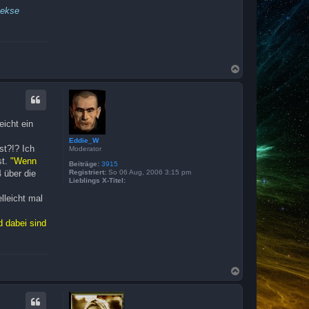
Kekse
N
a
c
h
o
b
eicht ein
e
n
Eddie_W
st?!? Ich
Moderator
st.
"Wenn
Beiträge:
3915
 über die
Registriert:
So 06 Aug, 2006 3:15 pm
Lieblings X-Titel:
lleicht mal
d dabei sind
N
a
c
h