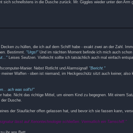
eht sich schnellstens in die Dusche zurück. Mr. Giggles wieder unter den Arm
 Decken zu hüllen, die ich auf dem Schiff habe - exakt zwei an der Zahl. Imm
chen. Bestimmt.
"Urgs!"
Und im nächten Moment befinde ich mich auch schon
ut..."
Leises Seufzen. Vielleicht sollte ich tatsächlich auch mal einfach entsp
iffscomputer-Manier. Nebst Rotlicht und Alarmsignal!
"Bericht."
 meiner Waffen - oben ist niemand, im Heckgeschütz sitzt auch keiner, also 
en... ach was soll's!"
r habe. Nicht das richtige Mittel, um einem Kind zu begegnen. Mit einem Sat
d der Dusche.
eines der Staufächer offen gelassen hat, und bevor ich sie fassen kann, vers
ignatur lässt auf Xenontechnologie schließen. Vermutlich ein Tarnschiff."
zu ihr ans Bett.