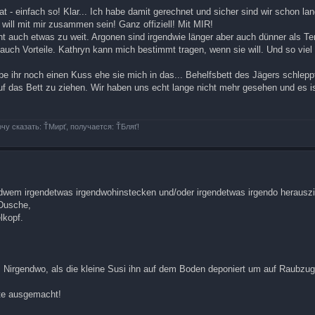
t - einfach so! Klar... Ich habe damit gerechnet und sicher sind wir schon la
ill mit mir zusammen sein! Ganz offiziell! Mit MIR!
icht auch etwas zu weit. Argonen sind irgendwie länger aber auch dünner als Te
ch Vorteile. Kathryn kann mich bestimmt tragen, wenn sie will. Und so viel k
 ihr noch einen Kuss ehe sie mich in das... Behelfsbett des Jägers schlepp
uf das Bett zu ziehen. Wir haben uns echt lange nicht mehr gesehen und es 
очу сказать: ŤМирť, получается: ŤБляť!
ndwem irgendetwas irgendwohinstecken und/oder irgendetwas irgendo herausz
 Dusche,
lkopf.
 ins Nirgendwo, als die kleine Susi ihn auf dem Boden deponiert um auf Raubzug
ute ausgemacht!