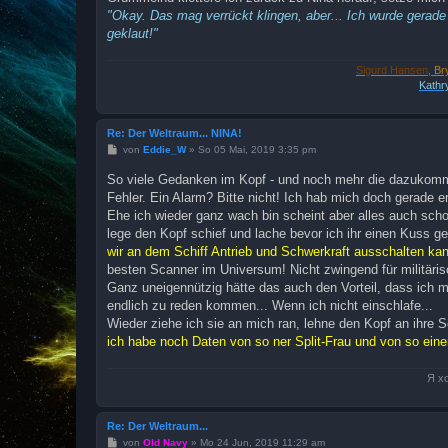
"Okay. Das mag verrückt klingen, aber... Ich wurde gerade
geklaut!"
Sigurd Hansen
,
Br
Kathr
Re: Der Weltraum... NINA!
B
von
Eddie_W
»
So 05 Mai, 2019 3:35 pm
e
i
So viele Gedanken im Kopf - und noch mehr die dazukommen.
t
Fehler. Ein Alarm? Bitte nicht! Ich hab mich doch gerade 
r
a
Ehe ich wieder ganz wach bin scheint aber alles auch scho
g
lege den Kopf schief und lache bevor ich ihr einen Kuss g
wir an dem Schiff Antrieb und Schwerkraft ausschalten k
besten Scanner im Universum! Nicht zwingend für militäri
Ganz uneigennützig hätte das auch den Vorteil, dass ich m
endlich zu reden kommen... Wenn ich nicht einschlafe...
Wieder ziehe ich sie an mich ran, lehne den Kopf an ihre Sc
ich habe noch Daten von so ner Split-Frau und von so eine
Я х
Re: Der Weltraum...
B
von
Old Navy
»
Mo 24 Jun, 2019 11:29 am