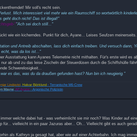
entfremdet! Mir soll's recht sein.
lust. Mich interessiert viel mehr wie ein Raumschiff so wortwörtlich kinderle
 geht doch nicht! Das ist illegal!"
chtsgeb-"
"Ach sei doch still..."
ckt wie ein kicherndes. Punkt für dich, Ayane... Leises Seufzen meinerseit
tation und Antreib abschalten, lass dich einfach treiben. Und versuch dann, 
echt, was da los ist..."
r Ausstattung kann Ayanes Telemetrie nicht mithalten. Für's erste wird es ab
d nur ab und zu das leise Zischeln der Steuerdüsen durch die Schiffshülle fähr
nde Schwerelosigkeit...
war es das, was du da draußen gefunden hast? Nun bin ich neugierig."
ynjar Lindqvist
,
Halvar Björklund
- Terranische M6-Crew
yn Mayne
,
AP Ayane
- Argonische Polizistin
n immer welche dabei hat - was verheimlicht sie mir noch? Was Kinder auf ei
 für... vielleicht in ein paar Jazuras aber... Oh... Vielleicht gibt es auch gera
orhin als Kathryn ja gesagt hat, aber wie auf einer Achterbahn. Ich mag imme