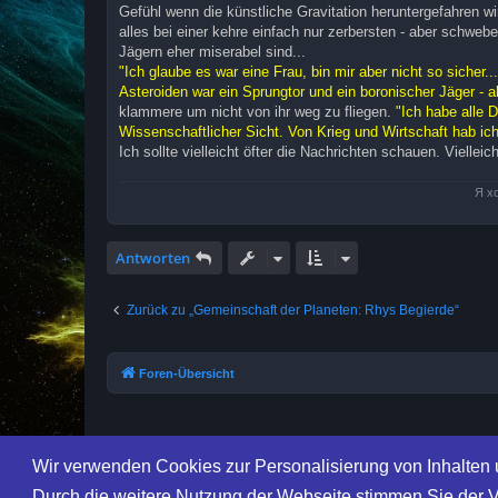
Gefühl wenn die künstliche Gravitation heruntergefahren wi
alles bei einer kehre einfach nur zerbersten - aber schwe
Jägern eher miserabel sind...
"Ich glaube es war eine Frau, bin mir aber nicht so sicher.
Asteroiden war ein Sprungtor und ein boronischer Jäger - a
klammere um nicht von ihr weg zu fliegen.
"Ich habe alle D
Wissenschaftlicher Sicht. Von Krieg und Wirtschaft hab ic
Ich sollte vielleicht öfter die Nachrichten schauen. Vielleich
Я х
Antworten
Zurück zu „Gemeinschaft der Planeten: Rhys Begierde“
Foren-Übersicht
Wir verwenden Cookies zur Personalisierung von Inhalten 
Durch die weitere Nutzung der Webseite stimmen Sie der