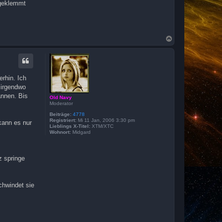
 geklemmt
N
a
c
h
o
b
erhin. Ich
e
 irgendwo
n
annen. Bis
Old Navy
Moderator
Beiträge:
4778
Registriert:
Mi 11 Jan, 2006 3:30 pm
kann es nur
Lieblings X-Titel:
XTM/XTC
Wohnort:
Midgard
z springe
chwindet sie