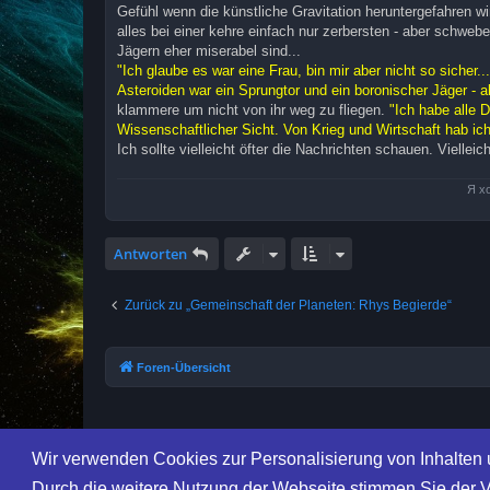
Gefühl wenn die künstliche Gravitation heruntergefahren wi
alles bei einer kehre einfach nur zerbersten - aber schwe
Jägern eher miserabel sind...
"Ich glaube es war eine Frau, bin mir aber nicht so sicher.
Asteroiden war ein Sprungtor und ein boronischer Jäger - a
klammere um nicht von ihr weg zu fliegen.
"Ich habe alle D
Wissenschaftlicher Sicht. Von Krieg und Wirtschaft hab ic
Ich sollte vielleicht öfter die Nachrichten schauen. Vielleich
Я х
Antworten
Zurück zu „Gemeinschaft der Planeten: Rhys Begierde“
Foren-Übersicht
Wir verwenden Cookies zur Personalisierung von Inhalten 
Durch die weitere Nutzung der Webseite stimmen Sie der