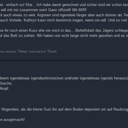
t - einfach so! Klar... Ich habe damit gerechnet und sicher sind wir schon la
ill mit mir zusammen sein! Ganz offiziell! Mit MIR!
icht auch etwas zu weit. Argonen sind irgendwie länger aber auch dünner als Te
ch Vorteile. Kathryn kann mich bestimmt tragen, wenn sie will. Und so viel k
 ihr noch einen Kuss ehe sie mich in das... Behelfsbett des Jägers schlepp
uf das Bett zu ziehen. Wir haben uns echt lange nicht mehr gesehen und es 
очу сказать: ŤМирť, получается: ŤБляť!
ndwem irgendetwas irgendwohinstecken und/oder irgendetwas irgendo herausz
 Dusche,
lkopf.
 ins Nirgendwo, als die kleine Susi ihn auf dem Boden deponiert um auf Raubzug
ute ausgemacht!