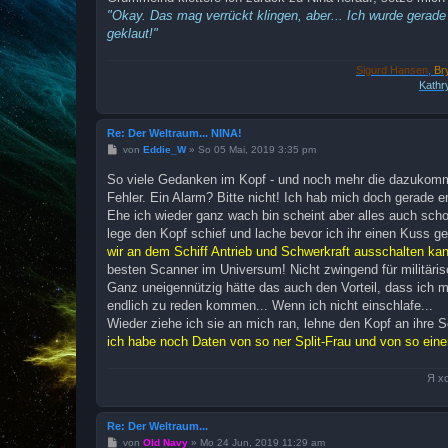
"Okay. Das mag verrückt klingen, aber... Ich wurde gerade
geklaut!"
Sigurd Hansen
,
Br
Kathr
Re: Der Weltraum... NINA!
B
von
Eddie_W
»
So 05 Mai, 2019 3:35 pm
e
i
So viele Gedanken im Kopf - und noch mehr die dazukommen.
t
Fehler. Ein Alarm? Bitte nicht! Ich hab mich doch gerade 
r
a
Ehe ich wieder ganz wach bin scheint aber alles auch scho
g
lege den Kopf schief und lache bevor ich ihr einen Kuss g
wir an dem Schiff Antrieb und Schwerkraft ausschalten k
besten Scanner im Universum! Nicht zwingend für militäri
Ganz uneigennützig hätte das auch den Vorteil, dass ich m
endlich zu reden kommen... Wenn ich nicht einschlafe...
Wieder ziehe ich sie an mich ran, lehne den Kopf an ihre Sc
ich habe noch Daten von so ner Split-Frau und von so eine
Я х
Re: Der Weltraum...
B
von
Old Navy
»
Mo 24 Jun, 2019 11:29 am