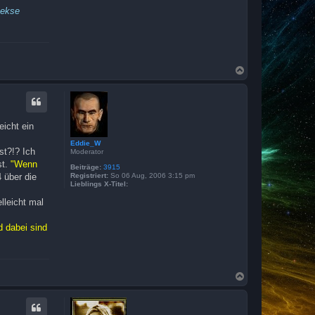
Kekse
N
a
c
h
o
b
eicht ein
e
n
Eddie_W
st?!? Ich
Moderator
st.
"Wenn
Beiträge:
3915
 über die
Registriert:
So 06 Aug, 2006 3:15 pm
Lieblings X-Titel:
lleicht mal
d dabei sind
N
a
c
h