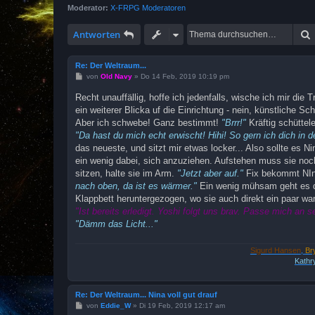
Moderator:
X-FRPG Moderatoren
Antworten
Re: Der Weltraum...
B
von
Old Navy
»
Do 14 Feb, 2019 10:19 pm
e
i
Recht unauffällig, hoffe ich jedenfalls, wische ich mir die
t
ein weiterer Blicka uf die Einrichtung - nein, künstliche S
r
a
Aber ich schwebe! Ganz bestimmt!
"Brrr!"
Kräftig schüttel
g
"Da hast du mich echt erwischt! Hihi! So gern ich dich in 
das neueste, und sitzt mir etwas locker... Also sollte es N
ein wenig dabei, sich anzuziehen. Aufstehen muss sie noch
sitzen, halte sie im Arm.
"Jetzt aber auf."
Fix bekommt NIna
nach oben, da ist es wärmer."
Ein wenig mühsam geht es di
Klappbett heruntergezogen, wo sie auch direkt ein paar
"Ist bereits erledigt. Yoshi folgt uns brav. Passe mich an
"Dämm das Licht..."
Sigurd Hansen
,
Br
Kathr
Re: Der Weltraum... Nina voll gut drauf
B
von
Eddie_W
»
Di 19 Feb, 2019 12:17 am
e