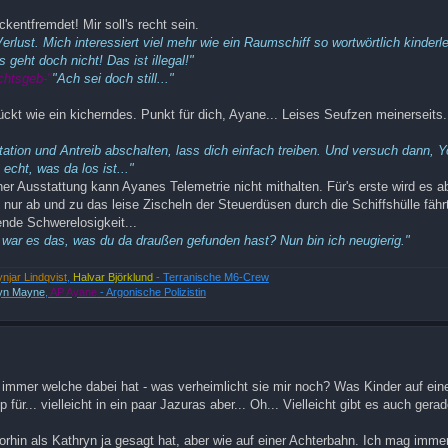
entfremdet! Mir soll's recht sein.
lust. Mich interessiert viel mehr wie ein Raumschiff so wortwörtlich kinderle
 geht doch nicht! Das ist illegal!"
chtsgeb-"
"Ach sei doch still..."
ckt wie ein kicherndes. Punkt für dich, Ayane... Leises Seufzen meinerseit
tation und Antreib abschalten, lass dich einfach treiben. Und versuch dann, 
echt, was da los ist..."
r Ausstattung kann Ayanes Telemetrie nicht mithalten. Für's erste wird es ab
d nur ab und zu das leise Zischeln der Steuerdüsen durch die Schiffshülle fähr
nde Schwerelosigkeit...
war es das, was du da draußen gefunden hast? Nun bin ich neugierig."
ynjar Lindqvist
,
Halvar Björklund
- Terranische M6-Crew
yn Mayne
,
AP Ayane
- Argonische Polizistin
n immer welche dabei hat - was verheimlicht sie mir noch? Was Kinder auf ei
 für... vielleicht in ein paar Jazuras aber... Oh... Vielleicht gibt es auch gera
orhin als Kathryn ja gesagt hat, aber wie auf einer Achterbahn. Ich mag imme