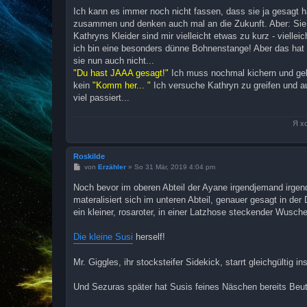
i
Ich kann es immer noch nicht fassen, dass sie ja gesagt ha
t
zusammen und denken auch mal an die Zukunft. Aber: Sie w
r
a
Kathryns Kleider sind mir vielleicht etwas zu kurz - vielle
g
ich bin eine besonders dünne Bohnenstange! Aber das hat au
sie nun auch nicht...
"Du hast JAAA gesagt!"
Ich muss nochmal kichern und gebe
kein
"Komm her... "
Ich versuche Kathryn zu greifen und a
viel passiert...
Я х
Roskilde
B
von
Erzähler
»
So 31 Mär, 2019 4:04 pm
e
i
Noch bevor im oberen Abteil der Ayane irgendjemand irge
t
materalisiert sich im unteren Abteil, genauer gesagt in der
r
a
ein kleiner, rosaroter, in einer Latzhose steckender Wusche
g
Die kleine Susi
herself!
Mr. Giggles, ihr stocksteifer Sidekick, starrt gleichgültig
Und Sezuras später hat Susis feines Näschen bereits Be