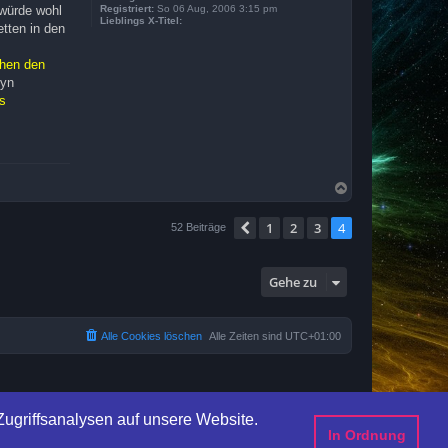
 würde wohl
Registriert:
So 06 Aug, 2006 3:15 pm
Lieblings X-Titel:
tten in den
chen den
ryn
us
N
a
c
1
2
3
4
Vorherige
52 Beiträge
h
o
b
e
Gehe zu
n
Alle Cookies löschen
Alle Zeiten sind
UTC+01:00
ugriffsanalysen auf unsere Website.
In Ordnung