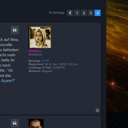
1
2
3
4
Vorherige
52 Beiträge
ck auf Nina,
sszelle.
u befördern.
Old Navy
Moderator
icht mehr
helfe ihr
Beiträge:
4778
Registriert:
Mi 11 Jan, 2006 3:30 pm
ie noch
Lieblings X-Titel:
XTM/XTC
üße.
"Ab
Wohnort:
Midgard
und das
.. Ayane?"
e."
N
a
c
h
o