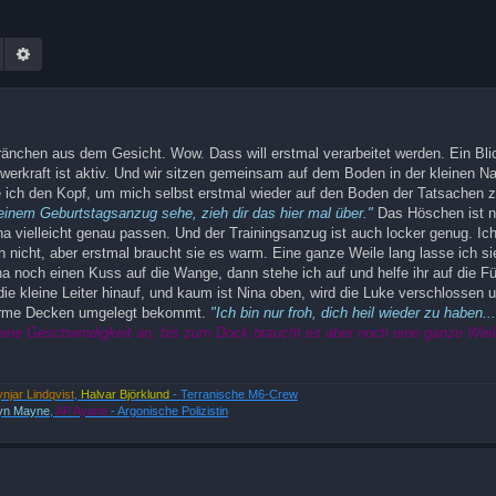
Suche
Erweiterte Suche
 Tränchen aus dem Gesicht. Wow. Dass will erstmal verarbeitet werden. Ein Bli
chwerkraft ist aktiv. Und wir sitzen gemeinsam auf dem Boden in der kleinen Na
e ich den Kopf, um mich selbst erstmal wieder auf den Boden der Tatsachen z
deinem Geburtstagsanzug sehe, zieh dir das hier mal über."
Das Höschen ist n
ina vielleicht genau passen. Und der Trainingsanzug ist auch locker genug. Ich 
 nicht, aber erstmal braucht sie es warm. Eine ganze Weile lang lasse ich s
 noch einen Kuss auf die Wange, dann stehe ich auf und helfe ihr auf die F
e kleine Leiter hinauf, und kaum ist Nina oben, wird die Luke verschlossen 
 warme Decken umgelegt bekommt.
"Ich bin nur froh, dich heil wieder zu haben.
 seine Geschwindigkeit an, bis zum Dock braucht es aber noch eine ganze Weil
ynjar Lindqvist
,
Halvar Björklund
- Terranische M6-Crew
yn Mayne
,
AP Ayane
- Argonische Polizistin