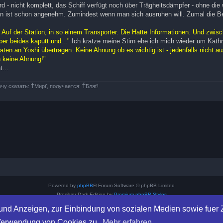
rd - nicht komplett, das Schiff verfügt noch über Trägheitsdämpfer - ohne die
ben ist schon angenehm. Zumindest wenn man sich ausruhen will. Zumal die Be
.. Auf der Station, in so einem Transporter. Die Hatte Informationen. Und zwis
ber beides kaputt und..."
Ich kratze meine Stirn ehe ich mich wieder um Kath
aten an Yoshi übertragen. Keine Ahnung ob es wichtig ist - jedenfalls nicht a
h keine Ahnung!"
t...
очу сказать: ŤМирť, получается: ŤБляť!
Powered by
phpBB
® Forum Software © phpBB Limited
Prosilver Dark Edition by
Premium phpBB Styles
Deutsche Übersetzung durch
phpBB.de
und Anzeigen, zur Einbindung von sozialen Medien sowie fuer Z
Datenschutz
|
Nutzungsbedingungen
 Verwendung von Cookies zu.
Mehr erfahren