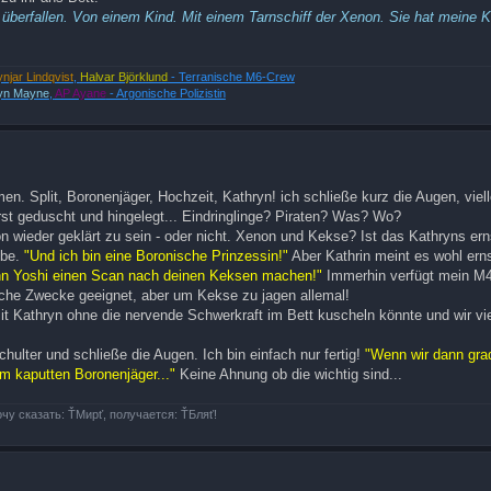
 überfallen. Von einem Kind. Mit einem Tarnschiff der Xenon. Sie hat meine 
ynjar Lindqvist
,
Halvar Björklund
- Terranische M6-Crew
yn Mayne
,
AP Ayane
- Argonische Polizistin
 Split, Boronenjäger, Hochzeit, Kathryn! ich schließe kurz die Augen, viell
erst geduscht und hingelegt... Eindringlinge? Piraten? Was? Wo?
n wieder geklärt zu sein - oder nicht. Xenon und Kekse? Ist das Kathryns ern
ebe.
"Und ich bin eine Boronische Prinzessin!"
Aber Kathrin meint es wohl ern
ann Yoshi einen Scan nach deinen Keksen machen!"
Immerhin verfügt mein M4
sche Zwecke geeignet, aber um Kekse zu jagen allemal!
it Kathryn ohne die nervende Schwerkraft im Bett kuscheln könnte und wir vie
hulter und schließe die Augen. Ich bin einfach nur fertig!
"Wenn wir dann gra
m kaputten Boronenjäger..."
Keine Ahnung ob die wichtig sind...
очу сказать: ŤМирť, получается: ŤБляť!