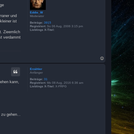
b
nge
e
n
Eddie_W
rraner und
Moderator
leiner ist
Beiträge:
3915
Registriert:
So 06 Aug, 2006 3:15 pm
Lieblings X-Titel:
t. Zieemlich
ist verdammt
N
a
c
Erzähler
h
Anfänger
o
b
Beiträge:
31
iehen kann,
Registriert:
Mo 08 Aug, 2016 6:36 am
e
Lieblings X-Titel:
X-FRPG
n
 zu gehen...