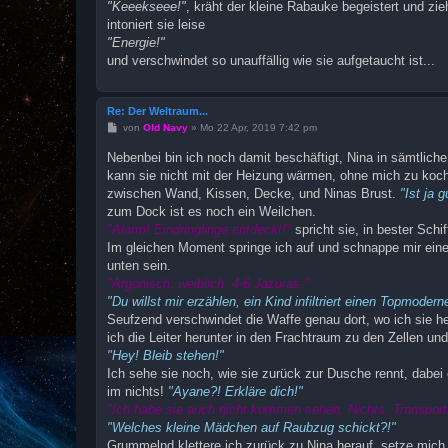
"Keeekseee!"
, kräht der kleine Rabauke begeistert und zi
intoniert sie leise
"Energie!"
und verschwindet so unauffällig wie sie aufgetaucht ist...
Re: Der Weltraum...
B
von
Old Navy
»
Mo 22 Apr, 2019 7:42 pm
e
i
Nebenbei bin ich noch damit beschäftigt, Nina in sämtliche
t
kann sie nicht mit der Heizung wärmen, ohne mich zu ko
r
a
zwischen Wand, Kissen, Decke, und Ninas Brust.
"Ist ja g
g
zum Dock ist es noch ein Weilchen.
"Alarm! Eindringlinge entdeckt!"
spricht sie, in bester Sch
Im gleichen Moment springe ich auf und schnappe mir eine
unten sein.
"Argonisch, weiblich. 4-6 Jazuras."
"Du willst mir erzählen, ein Kind infiltriert einen Topmodern
Seufzend verschwindet die Waffe genau dort, wo ich sie he
ich die Leiter herunter in den Frachtraum zu den Zellen un
"Hey! Bleib stehen!"
Ich sehe sie noch, wie sie zurück zur Dusche rennt, dabei 
im nichts!
"Ayane?! Erkläre dich!"
"Ich habe sie auch nicht kommen sehen. Nichts. Transports
"Welches kleine Mädchen auf Raubzug schickt?!"
Grummelnd klettere ich zurück zu Nina herauf, setze mich 