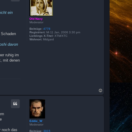
o
b
e
icht ein
n
Old Navy
Moderator
Beiträge:
4778
Registriert:
Mi 11 Jan, 2006 3:30 pm
s. Schaden
Lieblings X-Titel:
XTM/XTC
Wohnort:
Midgard
Yoshi davon
er ruhig im
t, mit denen
N
a
c
h
o
b
nem
e
de
n
Eddie_W
Moderator
r noch das
Beiträge:
3915