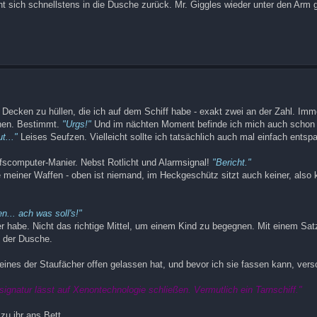
eht sich schnellstens in die Dusche zurück. Mr. Giggles wieder unter den Arm
 Decken zu hüllen, die ich auf dem Schiff habe - exakt zwei an der Zahl. Imm
chen. Bestimmt.
"Urgs!"
Und im nächten Moment befinde ich mich auch schon
ut..."
Leises Seufzen. Vielleicht sollte ich tatsächlich auch mal einfach entsp
iffscomputer-Manier. Nebst Rotlicht und Alarmsignal!
"Bericht."
 meiner Waffen - oben ist niemand, im Heckgeschütz sitzt auch keiner, also 
en... ach was soll's!"
r habe. Nicht das richtige Mittel, um einem Kind zu begegnen. Mit einem Sat
d der Dusche.
eines der Staufächer offen gelassen hat, und bevor ich sie fassen kann, vers
ignatur lässt auf Xenontechnologie schließen. Vermutlich ein Tarnschiff."
zu ihr ans Bett.