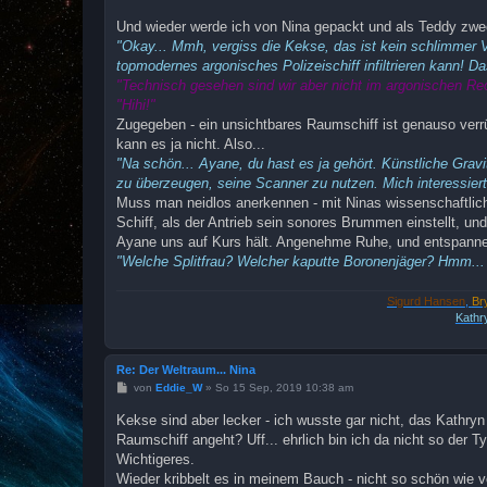
e
i
Und wieder werde ich von Nina gepackt und als Teddy zweck
t
"Okay... Mmh, vergiss die Kekse, das ist kein schlimmer Ver
r
a
topmodernes argonisches Polizeischiff infiltrieren kann! Das
g
"Technisch gesehen sind wir aber nicht im argonischen Re
"Hihi!"
Zugegeben - ein unsichtbares Raumschiff ist genauso verrü
kann es ja nicht. Also...
"Na schön... Ayane, du hast es ja gehört. Künstliche Gravi
zu überzeugen, seine Scanner zu nutzen. Mich interessiert 
Muss man neidlos anerkennen - mit Ninas wissenschaftliche
Schiff, als der Antrieb sein sonores Brummen einstellt, un
Ayane uns auf Kurs hält. Angenehme Ruhe, und entspanne
"Welche Splitfrau? Welcher kaputte Boronenjäger? Hmm... 
Sigurd Hansen
,
Br
Kathr
Re: Der Weltraum... Nina
B
von
Eddie_W
»
So 15 Sep, 2019 10:38 am
e
i
Kekse sind aber lecker - ich wusste gar nicht, das Kathry
t
Raumschiff angeht? Uff... ehrlich bin ich da nicht so der Typ
r
a
Wichtigeres.
g
Wieder kribbelt es in meinem Bauch - nicht so schön wie v