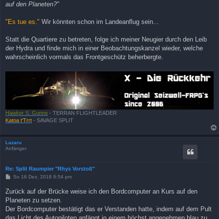
auf den Planeten?"
"Es tue es."
Wir könnten schon im Landeanflug sein...
Statt die Quartiere zu betreten, folge ich meiner Neugier durch den Leib
der Hydra und finde mich in einer Beobachtungskanzel wieder, welche
wahrscheinlich vormals das Frontgeschütz beherbergte.
Hawker S. Gunne
- TERRAN FLIGHTLEADER
Katoa t'Trrt
- SAVAGE SPLIT
Lazaru
Anfänger
Re: Split Raumpier "Rhys Vorstoß"
B
So 16 Dez, 2018 6:54 pm
e
i
Zurück auf der Brücke weise ich den Bordcomputer an Kurs auf den
t
Planeten zu setzen.
r
a
Der Bordcomputer bestätigt das er Verstanden hatte, indem auf dem Pult
g
das Licht des Autopiloten anfängt in einem höchst angenehmen blau zu