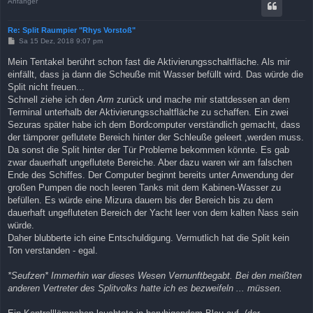
Anfänger
Re: Split Raumpier "Rhys Vorstoß"
B
Sa 15 Dez, 2018 9:07 pm
e
i
Mein Tentakel berührt schon fast die Aktivierungsschaltfläche. Als mir
t
einfällt, dass ja dann die Scheuße mit Wasser befüllt wird. Das würde die
r
a
Split nicht freuen...
g
Schnell ziehe ich den
Arm
zurück und mache mir stattdessen an dem
Terminal unterhalb der Aktivierungsschaltfläche zu schaffen. Ein zwei
Sezuras später habe ich dem Bordcomputer verständlich gemacht, dass
der tämporer geflutete Bereich hinter der Schleuße geleert ,werden muss.
Da sonst die Split hinter der Tür Probleme bekommen könnte. Es gab
zwar dauerhaft ungeflutete Bereiche. Aber dazu waren wir am falschen
Ende des Schiffes. Der Computer beginnt bereits unter Anwendung der
großen Pumpen die noch leeren Tanks mit dem Kabinen-Wasser zu
befüllen. Es würde eine Mizura dauern bis der Bereich bis zu dem
dauerhaft ungefluteten Bereich der Yacht leer von dem kalten Nass sein
würde.
Daher blubberte ich eine Entschuldigung. Vermutlich hat die Split kein
Ton verstanden - egal.
*Seufzen* Immerhin war dieses Wesen Vernunftbegabt. Bei den meißten
anderen Vertreter des Splitvolks hatte ich es bezweifeln ... müssen.