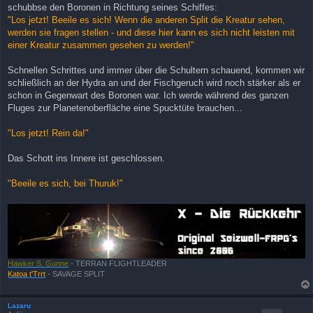
schubbse den Boronen in Richtung seines Schiffes:
r
a
"Los jetzt! Beeile es sich! Wenn die anderen Split die Kreatur sehen,
g
werden sie fragen stellen - und diese hier kann es sich nicht leisten mit
einer Kreatur zusammen gesehen zu werden!"
Schnellen Schrittes und immer über die Schultern schauend, kommen wir
schließlich an der Hydra an und der Fischgeruch wird noch stärker als er
schon in Gegenwart des Boronen war. Ich werde während des ganzen
Fluges zur Planetenoberfläche eine Spucktüte brauchen...
"Los jetzt! Rein da!"
Das Schott ins Innere ist geschlossen.
"Beeile es sich, bei Thuruk!"
Hawker S. Gunne
- TERRAN FLIGHTLEADER
Katoa t'Trrt
- SAVAGE SPLIT
Lazaru