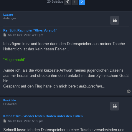
1
2
Vorherige
20 Beiträge
Lazaru
Anfänger
Re: Split Raumpier "Rhys Vorstoß"
B
Sa 15 Dez, 2018 4:11 pm
e
i
Ich zögere kurz und krame dann den Datenspeicher aus meiner Tasche.
t
Hoffentlich ist das kein riesen Fehler...
r
a
g
"Abgemacht"
,winde ich, als die wohl kürzeste Antwort meines jugendlichen Daseins,
aus mir heraus und strecke ihm den Tentakel mit dem Zylinrischem-Gerät
hin.
Gespannt auf den Flug halte ich mich bereit
aufzubrechen
...
Roskilde
Feldwebel
Katoa t'Trrt - Wieder festen Boden unter den Füßen...
B
Sa 15 Dez, 2018 5:09 pm
e
i
Schnell lasse ich den Datenspeicher in einer Tasche verschwinden und
t