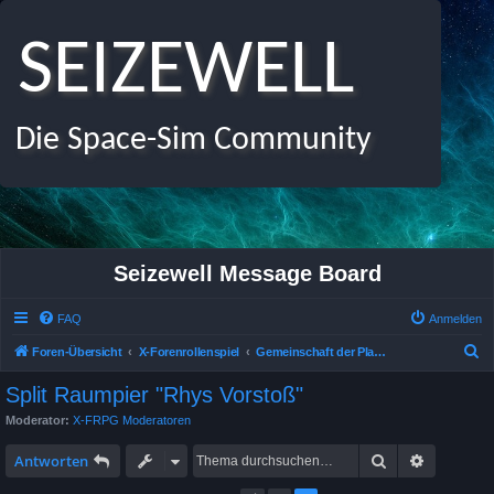
SEIZEWELL
Die Space-Sim Community
Seizewell Message Board
FAQ
Anmelden
S
Foren-Übersicht
X-Forenrollenspiel
Gemeinschaft der Planeten: Rhys Begierde
u
Split Raumpier "Rhys Vorstoß"
c
Moderator:
X-FRPG Moderatoren
h
Suche
Erweitert
e
Antworten