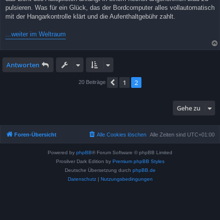
pulsieren. Was für ein Glück, das der Bordcomputer alles vollautomatisch
mit der Hangarkontrolle klärt und die Aufenthaltgebühr zahlt.
...weiter im Weltraum
Antworten
1
2
Vorherige
20 Beiträge
Gehe zu
Foren-Übersicht
Alle Cookies löschen
Alle Zeiten sind
UTC+01:00
Powered by
phpBB
® Forum Software © phpBB Limited
Prosilver Dark Edition by
Premium phpBB Styles
Deutsche Übersetzung durch
phpBB.de
Datenschutz
|
Nutzungsbedingungen