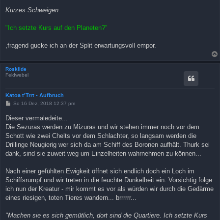
Kurzes Schweigen
"Ich setzte Kurs auf den Planeten?"
,fragend gucke ich an der Split erwartungsvoll empor.
Roskilde
Feldwebel
Katoa t'Trrt - Aufbruch
B
So 16 Dez, 2018 12:37 pm
e
i
Dieser vermaledeite...
t
Die Sezuras werden zu Mizuras und wir stehen immer noch vor dem
r
a
Schott wie zwei Chelts vor dem Schlachter, so langsam werden die
g
Drillinge Neugierig wer sich da am Schiff des Boronen aufhält. Thurk sei
dank, sind sie zuweit weg um Einzelheiten wahrnehmen zu können...
Nach einer gefühlten Ewigkeit öffnet sich endlich doch ein Loch im
Schiffsrumpf und wir treten in die feuchte Dunkelheit ein. Vorsichtig folge
ich nun der Kreatur - mir kommt es vor als würden wir durch die Gedärme
eines riesigen, toten Tieres wandern... brrrrrr...
"Machen sie es sich gemütlich, dort sind die Quartiere. Ich setzte Kurs