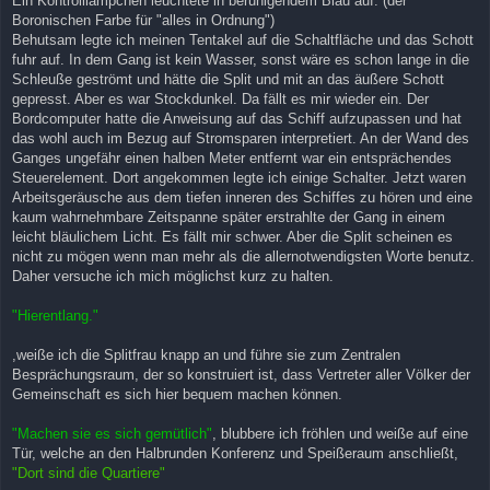
Ein Kontrolllämpchen leuchtete in beruhigendem Blau auf. (der
Boronischen Farbe für "alles in Ordnung")
Behutsam legte ich meinen Tentakel auf die Schaltfläche und das Schott
fuhr auf. In dem Gang ist kein Wasser, sonst wäre es schon lange in die
Schleuße geströmt und hätte die Split und mit an das äußere Schott
gepresst. Aber es war Stockdunkel. Da fällt es mir wieder ein. Der
Bordcomputer hatte die Anweisung auf das Schiff aufzupassen und hat
das wohl auch im Bezug auf Stromsparen interpretiert. An der Wand des
Ganges ungefähr einen halben Meter entfernt war ein entsprächendes
Steuerelement. Dort angekommen legte ich einige Schalter. Jetzt waren
Arbeitsgeräusche aus dem tiefen inneren des Schiffes zu hören und eine
kaum wahrnehmbare Zeitspanne später erstrahlte der Gang in einem
leicht bläulichem Licht. Es fällt mir schwer. Aber die Split scheinen es
nicht zu mögen wenn man mehr als die allernotwendigsten Worte benutz.
Daher versuche ich mich möglichst kurz zu halten.
"Hierentlang."
,weiße ich die Splitfrau knapp an und führe sie zum Zentralen
Besprächungsraum, der so konstruiert ist, dass Vertreter aller Völker der
Gemeinschaft es sich hier bequem machen können.
"Machen sie es sich gemütlich"
, blubbere ich fröhlen und weiße auf eine
Tür, welche an den Halbrunden Konferenz und Speißeraum anschließt,
"Dort sind die Quartiere"