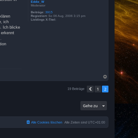
Eddie_W
Moderator
Beiträge:
3915
klären
Registriert:
So 06 Aug, 2006 3:15 pm
Lieblings X-Titel:
, ich
 Ich blicke
 erkennt
.
tion
N
a
c
1
2
Vorherige
19 Beiträge
h
o
b
e
Gehe zu
n
Alle Cookies löschen
Alle Zeiten sind
UTC+01:00