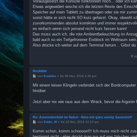
Vorausgesetzt die Konsole funktioniert noch... oder ich k
r
a
Etwas angewidert wische ich die letzten Reste des Einschl
g
Speicher auf mein Tablett zu übertragen oder sie mir zum
sonst hätte er sich nicht SO kurz gefasst. Okay, obwohl i
zuvorkommenden absolut korrekten und immer respektvolle
es einfach wenn sich jemand nicht kurz fassen kann!
Das muss auch ich, die rote Ambientbeleuchtung im Anzug v
bald auch so ein Tiefgefrorener Eisblock im Weltraum sein.
Also drücke ich weiter auf dem Terminal herum... Gibst d
Я х
Roskilde
B
von
Erzähler
»
Do 08 Nov, 2018 4:36 pm
e
i
Mit einem leisen Klingeln verbindet sich der Bordcompute
t
hinüber.
r
a
g
Jetzt aber nix wie raus aus dem Wrack, bevor die Argonin
Re: Asteroidenfeld im Nebel - Nina mit ganz wenig Sauerstoff
B
von
Eddie_W
»
Sa 10 Nov, 2018 10:13 am
e
i
Komm schon, komm schoooon!!! Ich muss mich nicht zusam
t
bestimmt nicht - eher drückt man nur auf was falsches und 
r