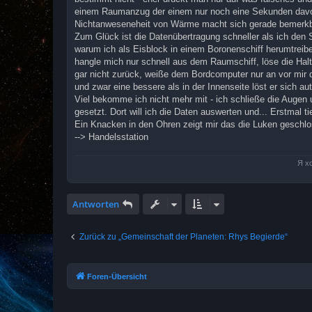
a
einem Raumanzug der einem nur noch eine Sekunden davor 
g
Nichtanweseneheit von Wärme macht sich gerade bemerkb
Zum Glück ist die Datenübertragung schneller als ich den
warum ich als Eisblock in einem Boronenschiff herumtreibe.
hangle mich nur schnell aus dem Raumschiff, löse die Halt
gar nicht zurück, weiße dem Bordcomputer nur an vor mir
und zwar eine bessere als in der Innenseite löst er sich au
Viel bekomme ich nicht mehr mit - ich schließe die Augen 
gesetzt. Dort will ich die Daten auswerten und... Erstmal t
Ein Knacken in den Ohren zeigt mir das die Luken geschlos
--> Handelsstation
Я х
Antworten
Zurück zu „Gemeinschaft der Planeten: Rhys Begierde“
Foren-Übersicht