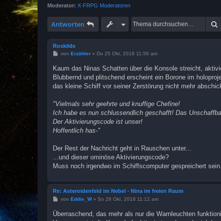
Moderator:
X-FRPG Moderatoren
Antworten
Roskilde
B
von
Erzähler
»
Do 25 Okt, 2018 11:56 am
e
i
Kaum das Ninas Schatten über die Konsole streicht, aktivie
t
Blubbernd und plitschend erscheint ein Borone im holoproj
r
a
das kleine Schiff vor seiner Zerstörung nicht mehr abschi
g
"Vielmals sehr geehrte und knuffige Chefine!
Ich habe es nun schlussendlich geschafft! Das Unschaffba
Der Aktivierungscode ist unser!
Hoffentlich has-"
Der Rest der Nachricht geht in Rauschen unter...
...und dieser ominöse Aktivierungscode?
Muss noch irgendwo im Schiffscomputer gespreichert sein.
Re: Asteroidenfeld im Nebel - Nina im freien Raum
B
von
Eddie_W
»
So 28 Okt, 2018 11:12 am
e
i
Überraschend, das mehr als nur die Warnleuchten funktioni
t