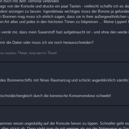
ann mich mit dem Terminal verbinden.
ags von der Konsole und drucke ein paar Tasten - vielleicht schaffe ich es d
indest anzeigen zu lassen. Irgendetwas wichtiges muss der Borone ja gefunde
ch Boronen mag muss ich ehrlich sagen, dass sie in ihrer außergewöhnlichen 
n Art alles und jedes in den höchsten Tönen zu lobpreisen ... Meine Lippen
errät mir, dass mein Sauerstoff fast aufgebraucht ist - und ohne den werde 
..
u mir die Daten oder muss ich sie noch herausschneiden?
очу сказать: ŤМирť, получается: ŤБляť!
r des Boronenschiffs mit Ninas Raumanzug und schickt augenblicklich sämtli
 fischstäbchengleich durch die boronische Konservendose schwebt!
men reisen ungeduldig auf der Konsole herum zu tippen. Schneller geht es
alles stürzt ab. Dann steht man da mit weniger als nur der Notreserve an Sau