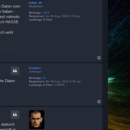
n
Eddie_W
ie Daten vom
Moderator
n haben -
Beiträge:
3915
und vielmals
Registriert:
So 06 Aug, 2006 3:15 pm
Lieblings X-Titel:
! Ich HASSE
ich wohl
N
a
c
Erzähler
h
Anfänger
o
b
Beiträge:
31
che Daten
Registriert:
Mo 08 Aug, 2016 6:36 am
e
Lieblings X-Titel:
X-FRPG
n
N
a
c
h
o
b
 dadurch
e
erstoff in
n