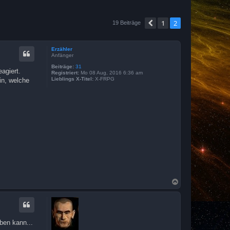
1
2
Vorherige
19 Beiträge
Erzähler
Anfänger
Beiträge:
31
agiert.
Registriert:
Mo 08 Aug, 2016 6:36 am
Lieblings X-Titel:
X-FRPG
in, welche
N
a
c
h
o
b
ben kann...
e