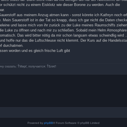
schützt nicht zu einem Eisklotz wie dieser Borone zu werden. Auch die
ar.
 Sauerstoff aus meinem Anzug atmen kann - sonst könnte ich Kathryn noch er
 Mein Sauerstoff ist in der Tat so knapp, dass ich gar nicht die Daten checke
eleine und lasse mich von ihr zurück zu der Luke meines Raumschiffs ziehen.
 die Luke zu öffnen und nach mir zu schließen. Sobald mein Helm Atmosphäre
tomatisch. Das wird bitter nötig da mir schon langsam etwas schwindlig wird ..
und hoffe nur das die Luftschleuse nicht klemmt. Der Kurs auf die Handelssta
ief durchatmen.
sen worden und es gleich frische Luft gibt
очу сказать: ŤМирť, получается: ŤБляť!
Powered by
phpBB
® Forum Software © phpBB Limited