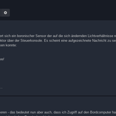
Suche
Erweiterte Suche
rt sich ein boronischer Sensor der auf die sich ändernden Lichtverhältnisse re
ektor über der Steuerkonsole. Es scheint eine aufgezeichnete Nachricht zu se
cken konnte:
re!
..
eren - das bedeutet nun aber auch, dass ich Zugriff auf den Bordcomputer ha