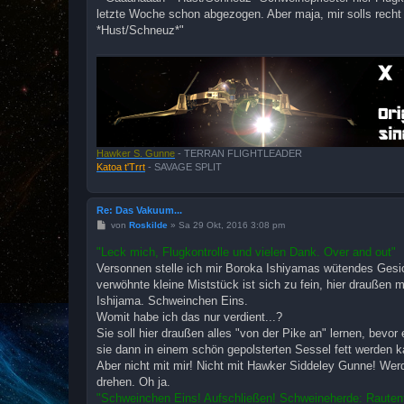
letzte Woche schon abgezogen. Aber maja, mir solls recht s
*Hust/Schneuz*"
Hawker S. Gunne
- TERRAN FLIGHTLEADER
Katoa t'Trrt
- SAVAGE SPLIT
Re: Das Vakuum...
B
von
Roskilde
»
Sa 29 Okt, 2016 3:08 pm
e
i
"Leck mich, Flugkontrolle und vielen Dank. Over and out"
t
Versonnen stelle ich mir Boroka Ishiyamas wütendes Gesich
r
a
verwöhnte kleine Miststück ist sich zu fein, hier draußen 
g
Ishijama. Schweinchen Eins.
Womit habe ich das nur verdient...?
Sie soll hier draußen alles "von der Pike an" lernen, bevor
sie dann in einem schön gepolsterten Sessel fett werden k
Aber nicht mit mir! Nicht mit Hawker Siddeley Gunne! We
drehen. Oh ja.
"Schweinchen Eins! Aufschließen! Schweineherde: Rautenfor