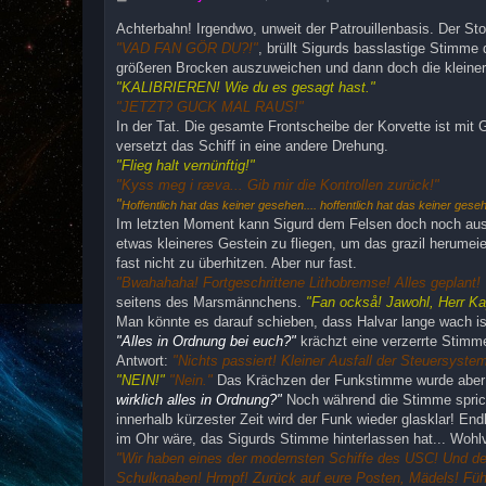
e
i
Achterbahn! Irgendwo, unweit der Patrouillenbasis. Der St
t
"VAD FAN GÖR DU?!"
, brüllt Sigurds basslastige Stimme
r
a
größeren Brocken auszuweichen und dann doch die kleine
g
"KALIBRIEREN! Wie du es gesagt hast."
"JETZT? GUCK MAL RAUS!"
In der Tat. Die gesamte Frontscheibe der Korvette ist mit 
versetzt das Schiff in eine andere Drehung.
"Flieg halt vernünftig!"
"Kyss meg i ræva... Gib mir die Kontrollen zurück!"
"
Hoffentlich hat das keiner gesehen.... hoffentlich hat das keiner geseh
Im letzten Moment kann Sigurd dem Felsen doch noch auswei
etwas kleineres Gestein zu fliegen, um das grazil herume
fast nicht zu überhitzen. Aber nur fast.
"Bwahahaha! Fortgeschrittene Lithobremse! Alles geplant! 
seitens des Marsmännchens.
"Fan också! Jawohl, Herr Ka
Man könnte es darauf schieben, dass Halvar lange wach ist, 
"Alles in Ordnung bei euch?"
krächzt eine verzerrte Stim
Antwort:
"Nichts passiert! Kleiner Ausfall der Steuersyst
"NEIN!"
"Nein."
Das Krächzen der Funkstimme wurde aber
wirklich alles in Ordnung?"
Noch während die Stimme sprich
innerhalb kürzester Zeit wird der Funk wieder glasklar! Endl
im Ohr wäre, das Sigurds Stimme hinterlassen hat... Wohlv
"Wir haben eines der modernsten Schiffe des USC! Und den
Schulknaben! Hrmpf! Zurück auf eure Posten, Mädels! Führe