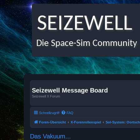
SEIZEWELL
Die Space-Sim Community
Seizewell Message Board
Seizewell X Forum
Schnellzugriff
FAQ
Foren-Übersicht
X-Forenrollenspiel
Sol-System: Oortsc
Das Vakuum...