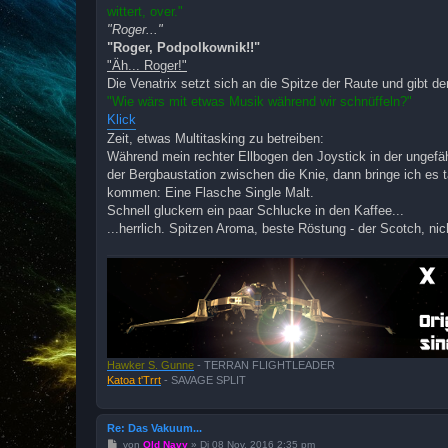
wittert, over."
"Roger..."
"Roger, Podpolkownik!!"
"Äh... Roger!"
Die Venatrix setzt sich an die Spitze der Raute und gibt 
"Wie wärs mit etwas Musik während wir schnüffeln?"
Klick
Zeit, etwas Multitasking zu betreiben:
Während mein rechter Ellbogen den Joystick in der ungefä
der Bergbaustation zwischen die Knie, dann bringe ich es 
kommen: Eine Flasche Single Malt.
Schnell gluckern ein paar Schlucke in den Kaffee...
...herrlich. Spitzen Aroma, beste Röstung - der Scotch, nic
Hawker S. Gunne
- TERRAN FLIGHTLEADER
Katoa t'Trrt
- SAVAGE SPLIT
Re: Das Vakuum...
B
von
Old Navy
»
Di 08 Nov, 2016 2:35 pm