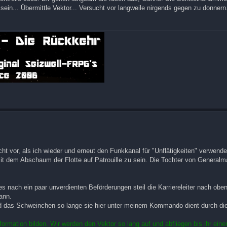
ein... Übermittle Vektor... Versucht vor langweile nirgends gegen zu donnern.
t vor, als ich wieder und erneut den Funkkanal für "Unflätigkeiten" verwend
mit dem Abschaum der Flotte auf Patrouille zu sein. Die Tochter von Generalm
 es nach ein paar unverdienten Beförderungen steil die Karriereleiter nach obe
ann.
rd das Schweinchen so lange sie hier unter meinem Kommando dient durch di
mation bilden. Wir werden den Vektor so lang auf und abfliegen bis ihr einen