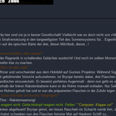
Na hier sind sie ja in bester Gesellschaft! Vielleicht war es doch nicht sos c
 Strafversetzung in den langweiligsten Teil des Sonnensystems für... Eigentli
h auf die epischen Bärte der drei, dieser Milchbub, dieser...!
stvorschriften, klar soweit?"
g der Ragnarök in schallendes Gelächter ausbricht! Und noch im selben Momen
reifer klar zu machen.
Rest ist dein Job!"
offizier und verschwindet aus dem Holobild auf Gunnes Projektor. Während Si
t gebührender Vorsicht aufzunehmen, ist Brynjar bereits dabei, drei Flasche
ndtücher einzuwickeln. Er beweist perfektes Augenmaß - denn nun geht es w
halb der linken Raketenbatterie kann er die Rohre manuell entladen. Nur S
n Rohren geholt hat und er nun die präparierten Flaschen in die Zufuhr legen
! Sonst wird das ein kurzes Vergnügen!"
m Thor - Raketenwarnung!
reagiert nicht. Gefechtskopf reagiert nicht. Fehler-"
"Computer: Klappe zu!"
ten abgefeuert! Brynjar grinst, ein leises Rascheln im Schacht verrät ihm, 
chubst schweben nun drei Flaschen feinster Met auf Hawkers Schiff zu...