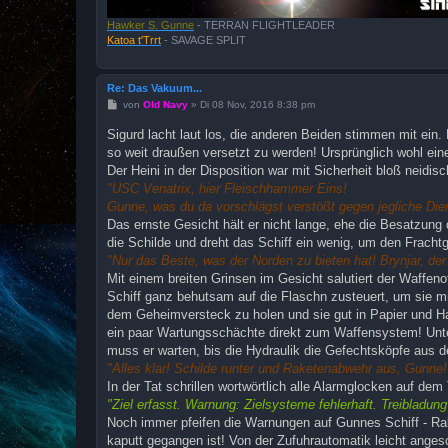
Hawker S. Gunne
- TERRAN FLIGHTLEADER
Katoa t'Trrt
- SAVAGE SPLIT
Re: Das Vakuum...
B
von
Old Navy
»
Di 08 Nov, 2016 8:38 pm
e
i
Sigurd lacht laut los, die anderen Beiden stimmen mit ein. 
t
so weit draußen versetzt zu werden! Ursprünglich wohl eine
r
a
Der Heini in der Disposition war mit Sicherheit bloß neidisc
g
"USC Venatrix, hier Fleischhammer Eins!
Gunne, was du da vorschlägst verstößt gegen jegliche Dien
Das ernste Gesicht hält er nicht lange, ehe die Besatzun
die Schilde und dreht das Schiff ein wenig, um den Frachtg
"Nur das Beste, was der Norden zu bieten hat! Brynjar, der 
Mit einem breiten Grinsen im Gesicht salutiert der Waffen
Schiff ganz behutsam auf die Flaschn zusteuert, um sie mi
dem Geheimversteck zu holen und sie gut in Papier und Ha
ein paar Wartungsschächte direkt zum Waffensystem! Unter
muss er warten, bis die Hydraulik die Gefechtsköpfe aus de
"Alles klar! Schilde runter und Raketenabwehr aus, Gunne
In der Tat schrillen wortwörtlich alle Alarmglocken auf de
"Ziel erfasst. Warnung: Zielsysteme fehlerhaft. Treibladung 
Noch immer pfeifen die Warnungen auf Gunnes Schiff - Rake
kaputt gegangen ist! Von der Zufuhrautomatik leicht anges