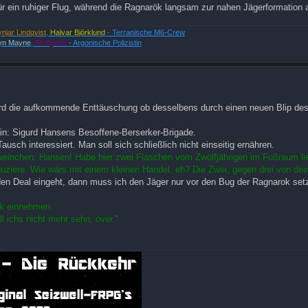
 ein ruhiger Flug, während die Ragnarök langsam zur nahen Jägerformation a
ynjar Lindqvist
,
Halvar Björklund
- Terranische M6-Crew
yn Mayne
,
AP Ayane
- Argonische Polizistin
rd die aufkommende Enttäuschung ob desselbens durch einen neuen Blip des
in: Sigurd Hansens Besoffene-Berserker-Brigade.
Tausch interessiert. Man soll sich schließlich nicht einseitig ernähren.
chweinchen: Hansen! Habe hier zwei Flaschen vom Zwölfjährigen im Fußraum li
ziere. Wie wärs mit einem kleinen Handel, eh? Die Zwei, gegen drei von dei
f den Deal eingeht, dann muss ich den Jäger nur vor den Bug der Ragnarok set
ok einnehmen.
l ichs nicht mehr sehn, over."