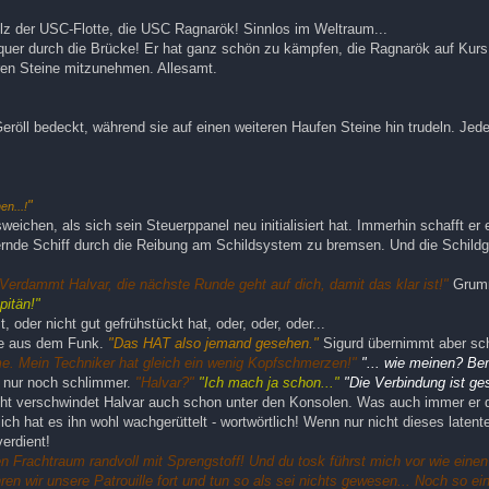
olz der USC-Flotte, die USC Ragnarök! Sinnlos im Weltraum...
 quer durch die Brücke! Er hat ganz schön zu kämpfen, die Ragnarök auf Kurs
ren Steine mitzunehmen. Allesamt.
Geröll bedeckt, während sie auf einen weiteren Haufen Steine hin trudeln. Jed
"
en...!
chen, als sich sein Steuerppanel neu initialisiert hat. Immerhin schafft er 
iernde Schiff durch die Reibung am Schildsystem zu bremsen. Und die Schild
Verdammt Halvar, die nächste Runde geht auf dich, damit das klar ist!"
Grum
pitän!"
oder nicht gut gefrühstückt hat, oder, oder, oder...
me aus dem Funk.
"Das HAT also jemand gesehen."
Sigurd übernimmt aber sc
eme. Mein Techniker hat gleich ein wenig Kopfschmerzen!"
"... wie meinen? Ben
 nur noch schlimmer.
"Halvar?"
"Ich mach ja schon..."
"Die Verbindung ist ges
t verschwindet Halvar auch schon unter den Konsolen. Was auch immer er do
ich hat es ihn wohl wachgerüttelt - wortwörtlich! Wenn nur nicht dieses latent
erdient!
 Frachtraum randvoll mit Sprengstoff! Und du tosk führst mich vor wie einen
n wir unsere Patrouille fort und tun so als sei nichts gewesen... Noch so ei