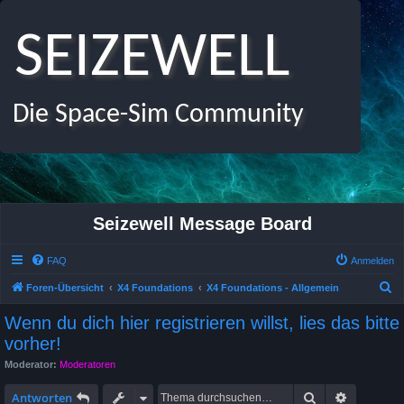
SEIZEWELL
Die Space-Sim Community
Seizewell Message Board
FAQ
Anmelden
S
Foren-Übersicht
X4 Foundations
X4 Foundations - Allgemein
u
Wenn du dich hier registrieren willst, lies das bitte
c
vorher!
h
Moderator:
Moderatoren
e
Suche
Erweitert
Antworten