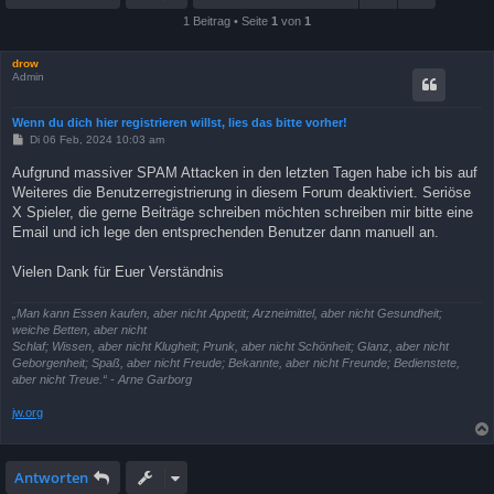
1 Beitrag • Seite
1
von
1
drow
Admin
Wenn du dich hier registrieren willst, lies das bitte vorher!
B
Di 06 Feb, 2024 10:03 am
e
i
Aufgrund massiver SPAM Attacken in den letzten Tagen habe ich bis auf
t
Weiteres die Benutzerregistrierung in diesem Forum deaktiviert. Seriöse
r
a
X Spieler, die gerne Beiträge schreiben möchten schreiben mir bitte eine
g
Email und ich lege den entsprechenden Benutzer dann manuell an.
Vielen Dank für Euer Verständnis
„Man kann Essen kaufen, aber nicht Appetit; Arzneimittel, aber nicht Gesundheit;
weiche Betten, aber nicht
Schlaf; Wissen, aber nicht Klugheit; Prunk, aber nicht Schönheit; Glanz, aber nicht
Geborgenheit; Spaß, aber nicht Freude; Bekannte, aber nicht Freunde; Bedienstete,
aber nicht Treue.“ - Arne Garborg
jw.org
Antworten