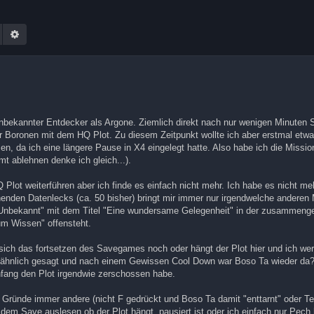
Suche
Erweiterte Suche
nbekannter Entdecker als Argone. Ziemlich direkt nach nur wenigen Minuten S
 Boronen mit dem HQ Plot. Zu diesem Zeitpunkt wollte ich aber erstmal etwas
n, da ich eine längere Pause in X4 eingelegt hatte. Also habe ich die Missio
ablehnen denke ich gleich...).
Plot weiterführen aber ich finde es einfach nicht mehr. Ich habe es nicht me
nden Datenlecks (ca. 50 bisher) bringt mir immer nur irgendwelche anderen 
 "Unbekannt" mit dem Titel "Eine wundersame Gelegenheit" in der zusammenge
um Wissen" offensteht.
t sich das fortsetzen des Savegames noch oder hängt der Plot hier und ich w
ähnlich gesagt und nach einem Gewissen Cool Down war Boso Ta wieder da? 
nfang den Plot irgendwie zerschossen habe.
Gründe immer andere (nicht F gedrückt und Boso Ta damit "enttarnt" oder Te
 dem Save auslesen ob der Plot hängt, pausiert ist oder ich einfach nur Pech