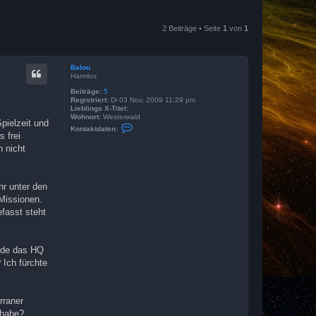
2 Beiträge • Seite
1
von
1
Balou
Harmlos
Beiträge:
5
Registriert:
Di 03 Nov, 2009 11:29 pm
Lieblings X-Titel:
Wohnort:
Westerwald
pielzeit und
K
Kontaktdaten:
o
 frei
n
n nicht
t
a
k
t
d
hr unter den
a
Missionen.
t
e
fasst steht
n
v
o
n
erde das HQ
B
a
Ich fürchte
l
o
u
rraner
 habe?