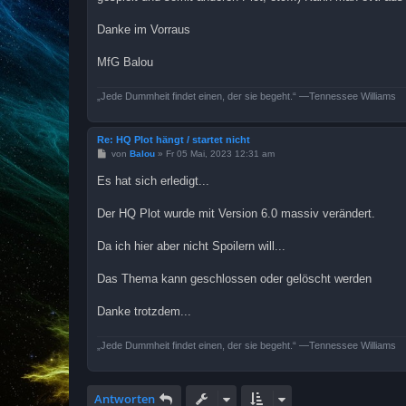
Danke im Vorraus
MfG Balou
„Jede Dummheit findet einen, der sie begeht.“ ―Tennessee Williams
Re: HQ Plot hängt / startet nicht
B
von
Balou
»
Fr 05 Mai, 2023 12:31 am
e
i
Es hat sich erledigt...
t
r
a
Der HQ Plot wurde mit Version 6.0 massiv verändert.
g
Da ich hier aber nicht Spoilern will...
Das Thema kann geschlossen oder gelöscht werden
Danke trotzdem...
„Jede Dummheit findet einen, der sie begeht.“ ―Tennessee Williams
Antworten