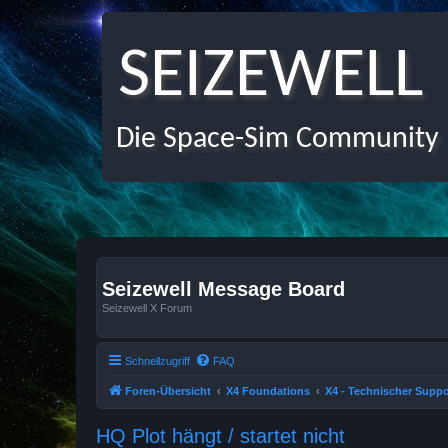
SEIZEWELL
Die Space-Sim Community
Seizewell Message Board
Seizewell X Forum
Schnellzugriff
FAQ
Foren-Übersicht
X4 Foundations
X4 - Technischer Suppo
HQ Plot hängt / startet nicht