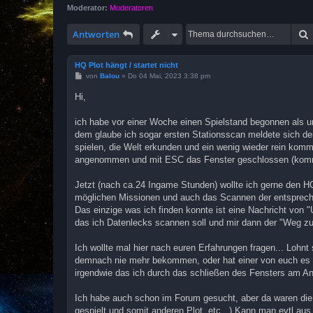
Moderator:
Moderatoren
Antworten
HQ Plot hängt / startet nicht
B
von
Balou
»
Do 04 Mai, 2023 3:38 pm
e
i
Hi,
t
r
a
ich habe vor einer Woche einen Spielstand begonnen als u
g
dem glaube ich sogar ersten Stationsscan meldete sich der
spielen, die Welt erkunden und ein wenig wieder rein komme
angenommen und mit ESC das Fenster geschlossen (kommt 
Jetzt (nach ca.24 Ingame Stunden) wollte ich gerne den HQ 
möglichen Missionen und auch das Scannen der entspreche
Das einzige was ich finden konnte ist eine Nachricht von
das ich Datenlecks scannen soll und mir dann der "Weg z
Ich wollte mal hier nach euren Erfahrungen fragen... Lohn
demnach nie mehr bekommen, oder hat einer von euch es 
irgendwie das ich durch das schließen des Fensters am A
Ich habe auch schon im Forum gesucht, aber da waren die 
gespielt und somit anderen Plot, etc...) Kann man evtl aus