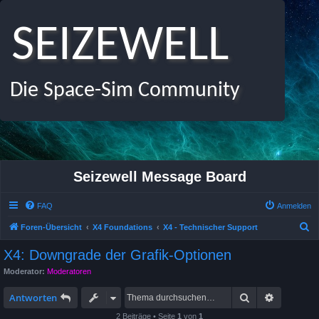
SEIZEWELL
Die Space-Sim Community
Seizewell Message Board
FAQ
Anmelden
S
Foren-Übersicht
X4 Foundations
X4 - Technischer Support
u
X4: Downgrade der Grafik-Optionen
c
Moderator:
Moderatoren
h
Suche
Erweitert
e
Antworten
2 Beiträge • Seite
1
von
1