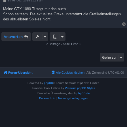
B
Sa 08 Dez, 2018 11:23 am
e
i
Meine GTX 1080 Ti sagt mir das auch.
t
Schon seltsam. Die aktuellste Graka unterstützt die Grafikeinstellungen
r
a
des aktuellsten Spieles nicht
g
Antworten
2 Beiträge • Seite
1
von
1
Gehe zu
Foren-Übersicht
Alle Cookies löschen
Alle Zeiten sind
UTC+01:00
Powered by
phpBB
® Forum Software © phpBB Limited
Prosilver Dark Edition by
Premium phpBB Styles
Deutsche Übersetzung durch
phpBB.de
Datenschutz
|
Nutzungsbedingungen