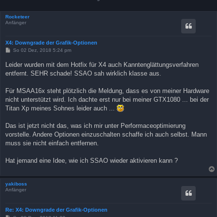
Rocketeer
Anfänger
X4: Downgrade der Grafik-Optionen
B
So 02 Dez, 2018 5:24 pm
e
i
Leider wurden mit dem Hotfix für X4 auch Kanntenglättungsverfahren
t
entfernt. SEHR schade! SSAO sah wirklich klasse aus.
r
a
g
Für MSAA16x steht plötzlich die Meldung, dass es von meiner Hardware
nicht unterstützt wird. Ich dachte erst nur bei meiner GTX1080 ... bei der
Titan Xp meines Sohnes leider auch ...
Das ist jetzt nicht das, was ich mir unter Performaceoptimierung
vorstelle. Andere Optionen einzuschalten schaffe ich auch selbst. Mann
muss sie nicht einfach entfernen.
Hat jemand eine Idee, wie ich SSAO wieder aktivieren kann ?
yakiboss
Anfänger
Re: X4: Downgrade der Grafik-Optionen