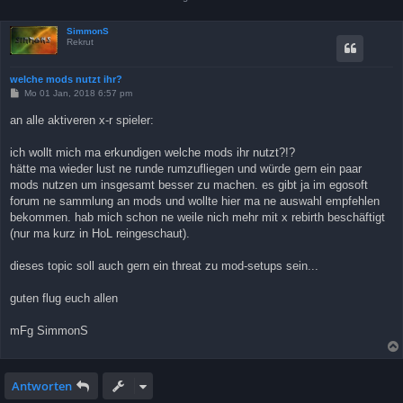
SimmonS
Rekrut
welche mods nutzt ihr?
B
Mo 01 Jan, 2018 6:57 pm
e
i
an alle aktiveren x-r spieler:
t
r
a
ich wollt mich ma erkundigen welche mods ihr nutzt?!?
g
hätte ma wieder lust ne runde rumzufliegen und würde gern ein paar
mods nutzen um insgesamt besser zu machen. es gibt ja im egosoft
forum ne sammlung an mods und wollte hier ma ne auswahl empfehlen
bekommen. hab mich schon ne weile nich mehr mit x rebirth beschäftigt
(nur ma kurz in HoL reingeschaut).
dieses topic soll auch gern ein threat zu mod-setups sein...
guten flug euch allen
mFg SimmonS
Antworten