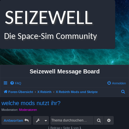
SEIZEWELL
Die Space-Sim Community
Seizewell Message Board
FAQ
Anmelden
S
Foren-Übersicht
X Rebirth
X Rebirth Mods und Skripte
u
welche mods nutzt ihr?
c
Moderator:
Moderatoren
h
Suche
Erweitert
e
Antworten
1 Beitrag • Seite
1
von
1