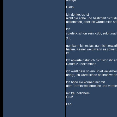
an ego:
Hallo,
ich denke, es ist
nicht die erste und bestimmt nicht di
bekommen, aber ich würde mich sehr
Ich
spiele X schon sein XBtF, sofort na
XT,
nun kann ich es fast gar nicht erwa
halten. Keiner weiß wann es soweit 
ist.
Ich erwarte natürlich nicht von ihne
Datum zu bekommen,
ich weiß dass so ein Spiel viel Arbeit
bringt, ich wäre schon heilfroh wen
Ich hoffe sie können mir mit
dem Termin weiterhelfen und verble
mit freundlichem
Gruß
Leo