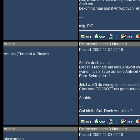
Aber wo
bekommt man sonst Antwort von `el 
---
mfg. PIC
Author
Re: Antwort nach 3 Monaten
Posted: 2002-11-02 22:19
Anubis (The real X-Player)
Sieh`s doch mal so:
Lieber 3 Monate auf eine Antwort v
warten, als 3 Tage auf eine Antwort
Büro-Sekretärin...!
Jetzt weißt du wenigstens, dass selb
Chef von EGOSOFT nix genaueres al
Anubis
---
Gut bleibt Gut: Doch Anubis hilft!
Author
Re: Antwort nach 3 Monaten
Posted: 2002-11-03 02:18
nfascorpion