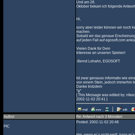
Und am 28.
Oktober bekam ich folgende Antwort
Hi,
sorry aber leider können wir noch
machen.
Sobald wir das genaue Erscheinun
auf jeden Fall auf egosoft.com ankü
Vielen Dank für Dein
Interesse an unseren Spielen!
-Bernd Lehahn, EGOSOFT
Ist zwar genauso informativ wie ein
von einem Stein, jedoch immerhin be
Danke trotzdem
*g*
[ This Message was edited by: nfas
2002-11-02 20:41 ]
Author
Re: Antwort nach 3 Monaten
Posted: 2002-11-02 20:48
PIC
Hm, wenn er`s nicht weiß, kann er`s 