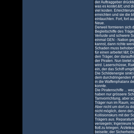
der Auftraggeber drückt
was es kostet.&lt; und 
viel kosten. Erleichteru
erreichten und sie die
eintauchten. Fort, fort 
Neue.
Derweil formieren sich d
Begleitschiffe des Träger
Verluste und schwere S
einmal GEN - Nation ge
kannst, dann richte wen
Schaden muss behoben we
für einen arbeitet !&lt; 
den Träger, der daraufh
der Piraten. Nun bietet 
wird. Laserschüsse, Ra
ein, der das Schiff umgi
Die Schildenergie sinkt
dem durchdringenden Waf
in die Waffenphalanx de
konnte.
Die Piratenschiffe ... w
haben nur grössere Schif
Tarnvorrichtung, aber sc
Träger nun im Raum, vor
Aber nicht um dort zu do
nicht möglich, denn der A
Kollisionskurs mit der Sc
Trägers aus. Reparatur
versiegeln; Ingenieure 
flott zu kriegen; Ärztet
beiseite; der Sicherheits