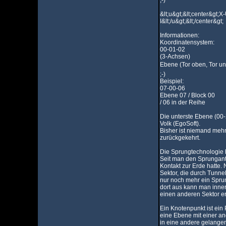
;-)
&lt;u&gt;&lt;center&gt;X
I&lt;/u&gt;&lt;/center&gt;
Informationen:
Koordinatensystem:
00-01-02
(3-Achsen)
Ebene (Tor oben, Tor unt
;-)
Beispiel:
07-00-06
Ebene 07 / Block 00
/ 06 in der Reihe
Die unterste Ebene (00
Volk (EgoSoft).
Bisher ist niemand meh
zurückgekehrt.
Die Sprungtechnologie h
Seit man den Sprungantri
Kontakt zur Erde hatte.
Sektor, die durch Tunn
nur noch mehr ein Sprun
dort aus kann man inne
einen anderen Sektor er
Ein Knotenpunkt ist ein 
eine Ebene mit einer a
in eine andere gelange