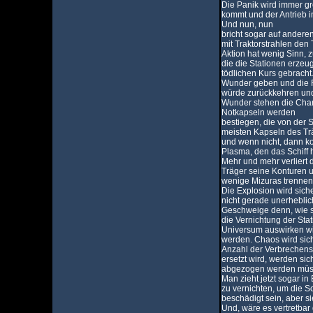
Die Panik wird immer gr
kommt und der Antrieb i
Und nun, nun
bricht sogar auf andere
mit Traktorstrahlen den
Aktion hat wenig Sinn, z
die die Stationen erzeu
tödlichen Kurs gebracht. 
Wunder geben und die Flo
würde zurückkehren und 
Wunder stehen die Chan
Notkapseln werden
bestiegen, die von der S
meisten Kapseln des Tr
und wenn nicht, dann k
Plasma, den das Schiff h
Mehr und mehr verliert 
Träger seine Konturen 
wenige Mizuras trennen d
Die Explosion wird sich
nicht gerade unerhebli
Geschweige denn, wie 
die Vernichtung der Stat
Universum auswirken wir
werden. Chaos wird sich
Anzahl der Verbrechensr
ersetzt wird, werden si
abgezogen werden müs
Man zieht jetzt sogar i
zu vernichten, um die Sch
beschädigt sein, aber s
Und, wäre es vertretbar