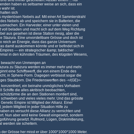
und sind immer gescheitert. Ausser einem ... nur
enden haben es seltsamer weise an sich, dass ein
 wahr ist.
halten sich
mysteriösen Nebels auf. Mit einer Art Sammlerstrahl
 des Nebels ab und speichern sie in Batterien, die
usmachen. Ein Harvester, einer unter vielen und
st voll beladen und macht sich auf dem Weg Richtung
el aus gesehen ist diese Station riesig, aber die
ne Stazura. Eine unvorstellbare Grösse und doch ist
 so reich an Energie, dass das ganze Universum
ras damit auskommen könnte und er befindet sich in
Empires --- ein strategischer &amp; taktischer
einmal in den kühnsten Träumen, des klügsten Wesens,
ng bewacht von Unmengen an
 Stazura zu Stazura werden es immer mehr und mehr.
innt eine Schiffswerft, die von einem Ende des
cht, in Sphere-Form. Dagegen verblasst sogar die
ziges Staubkorn. Die Friedenswerften des -=/(GE)=-
rt konzentriert, ein beinahe unmögliches Vorhaben
ll Schiffe die alles akribisch beobachten,
chütztürme die an den Stationen montiert sind,
 schweben und vieles vieles mehr. Und das grösste
s Genetic Empire ist Mitglied der Allianz. Einer
t; jedem Mitglied in jeder Situation Hilfe zu
aben es versucht diese Allianz zu vernichten und
ert. Nun aber wird keine Gewalt eingesetzt, sondern
gsführung gesetzt. Rufmord, Lügen, Diskrimitierung,
al werden sie scheitern.
n der Grösse her misst er über 1000*1000*1000 Meter.