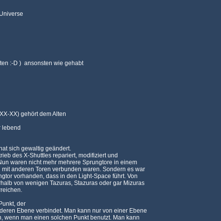
-Universe
en :-D )  ansonsten wie gehabt
-XX-XX) gehört dem Alten
r lebend
at sich gewaltig geändert.
eb des X-Shuttles repariert, modifiziert und
 Nun waren nicht mehr mehrere Sprungtore in einem
el mit anderen Toren verbunden waren. Sondern es war
gtor vorhanden, dass in den Light-Space führt. Von
rhalb von wenigen Tazuras, Stazuras oder gar Mizuras
reichen.
Punkt, der
nderen Ebene verbindet. Man kann nur von einer Ebene
n, wenn man einen solchen Punkt benutzt. Man kann