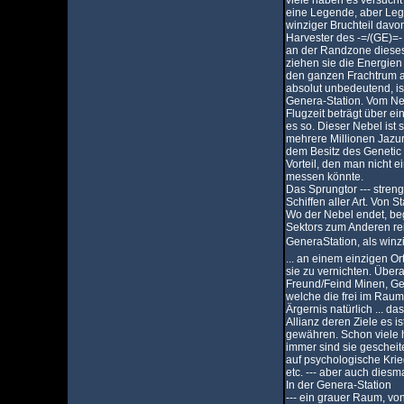
viele haben es versucht 
eine Legende, aber Leg
winziger Bruchteil davon
Harvester des -=/(GE)=- 
an der Randzone dieses 
ziehen sie die Energien
den ganzen Frachtrum a
absolut unbedeutend, i
Genera-Station. Vom Neb
Flugzeit beträgt über ei
es so. Dieser Nebel ist
mehrere Millionen Jazu
dem Besitz des Genetic 
Vorteil, den man nicht 
messen könnte.
Das Sprungtor --- stre
Schiffen aller Art. Von
Wo der Nebel endet, beg
Sektors zum Anderen rei
GeneraStation, als win
... an einem einzigen O
sie zu vernichten. Übera
Freund/Feind Minen, Ges
welche die frei im Raum
Ärgernis natürlich ... da
Allianz deren Ziele es is
gewähren. Schon viele h
immer sind sie gescheit
auf psychologische Krie
etc. --- aber auch diesm
In der Genera-Station
--- ein grauer Raum, vo