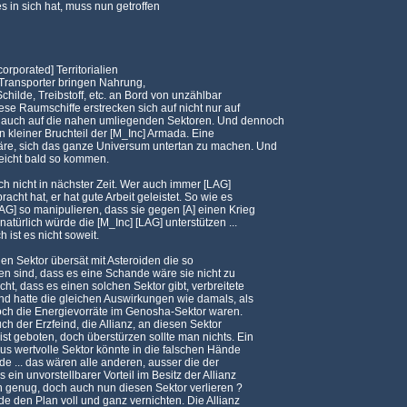
s in sich hat, muss nun getroffen
orporated] Territorialien
 Transporter bringen Nahrung,
childe, Treibstoff, etc. an Bord von unzählbar
ese Raumschiffe erstrecken sich auf nicht nur auf
 auch auf die nahen umliegenden Sektoren. Und dennoch
in kleiner Bruchteil der [M_Inc] Armada. Eine
re, sich das ganze Universum untertan zu machen. Und
leicht bald so kommen.
uch nicht in nächster Zeit. Wer auch immer [LAG]
acht hat, er hat gute Arbeit geleistet. So wie es
AG] so manipulieren, dass sie gegen [A] einen Krieg
türlich würde die [M_Inc] [LAG] unterstützen ...
 ist es nicht soweit.
nen Sektor übersät mit Asteroiden die so
en sind, dass es eine Schande wäre sie nicht zu
ht, dass es einen solchen Sektor gibt, verbreitete
und hatte die gleichen Auswirkungen wie damals, als
och die Energievorräte im Genosha-Sektor waren.
ch der Erzfeind, die Allianz, an diesen Sektor
ist geboten, doch überstürzen sollte man nichts. Ein
us wertvolle Sektor könnte in die falschen Hände
de ... das wären alle anderen, ausser die der
 ein unvorstellbarer Vorteil im Besitz der Allianz
ich genug, doch auch nun diesen Sektor verlieren ?
de den Plan voll und ganz vernichten. Die Allianz