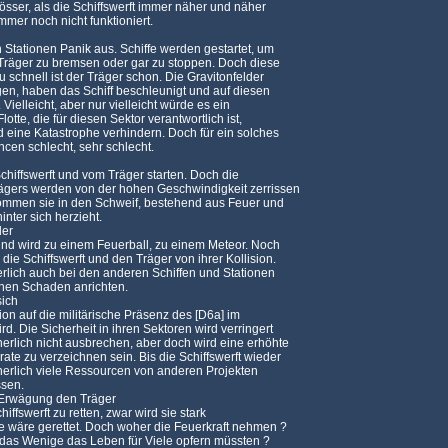
össer, als die Schiffswerft immer näher und näher
mmer noch nicht funktioniert.
n Stationen Panik aus. Schiffe werden gestartet, um
 Träger zu bremsen oder gar zu stoppen. Doch diese
u schnell ist der Träger schon. Die Gravitonfelder
gen, haben das Schiff beschleunigt und auf diesen
Vielleicht, aber nur vielleicht würde es ein
tte, die für diesen Sektor verantwortlich ist,
eine Katastrophe verhindern. Doch für ein solches
cen schlecht, sehr schlecht.
chiffswerft und vom Träger starten. Doch die
ägers werden von der hohen Geschwindigkeit zerrissen
ommen sie in den Schweif, bestehend aus Feuer und
inter sich herzieht.
der
und wird zu einem Feuerball, zu einem Meteor. Noch
ie Schiffswerft und den Träger von ihrer Kollision.
erlich auch bei den anderen Schiffen und Stationen
chen Schaden anrichten.
sich
ion auf die militärische Präsenz des [D6a] im
d. Die Sicherheit in ihren Sektoren wird verringert
erlich nicht ausbrechen, aber doch wird eine erhöhte
ate zu verzeichnen sein. Bis die Schiffswerft wieder
cherlich viele Ressourcen von anderen Projekten
sen.
n Erwägung den Träger
iffswerft zu retten, zwar wird sie stark
ie wäre gerettet. Doch woher die Feuerkraft nehmen ?
 das Wenige das Leben für Viele opfern müssten ?