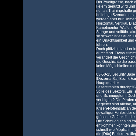
Der Zweitgrösse, nach 
Feiern genutzt wird und
nur als Trainingshalle g
beliebige Szenario erste
werden aber nur Unmen
Horizontal, Vertikal, Diag
Kampfmontur: Waffen, Rü
Stange und vollführt ak
so schwer ist es auch. H
ein Unachtsamkeit und 
führen.
Doch plötzlich lässt er lo
durchfährt. Etwas stimmt 
verändert die Geschichte 
die Geschichte die passie
keine Möglichkeiten me
03-50-25 Security Base
[Dezernat 6a] Bezirk &a
Hauptquartier
Laserstrahlen durchpflü
Stille des Sektors. Ein 
und Schmugglern. Doch 
verfolgen ? Die Piraten
Begleiter sind alleine,
Krisen-Noteinsatz an den
gewaltiger Fehler, der s
grössere Gefahr, für die 
Die Schmuggler sind fro
entkommen konnten und 
schnell wie Möglich ihr 
die [D6a] Bezirke zu fli