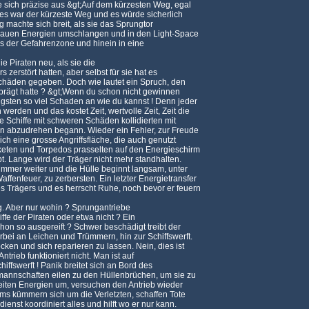
e sich präzise aus &gt;Auf dem kürzesten Weg, egal
dies war der kürzeste Weg und es würde sicherlich
ng machte sich breit, als sie das Sprungtor
 blauen Energien umschlangen und in den Light-Space
aus der Gefahrenzone und hinein in eine
ie Piraten neu, als sie die
s zerstört hatten, aber selbst für sie hat es
chäden gegeben. Doch wie lautet ein Spruch, den
prägt hatte ? &gt;Wenn du schon nicht gewinnen
igsten so viel Schaden an wie du kannst ! Denn jeder
rden und das kostet Zeit, wertvolle Zeit, Zeit die
Die Schiffe mit schweren Schäden kollidierten mit
in abzudrehen begann. Wieder ein Fehler, zur Freude
sich eine grosse Angriffsfläche, die auch genutzt
keten und Torpedos prasselten auf den Energieschirm
bt. Lange wird der Träger nicht mehr standhalten.
 immer weiter und die Hülle beginnt langsam, unter
fenfeuer, zu zerbersten. Ein letzter Energietransfer
s Trägers und es herrscht Ruhe, noch bevor er feuern
eg. Aber nur wohin ? Sprungantriebe
fe der Piraten oder etwa nicht ? Ein
hon so ausgereift ? Schwer beschädigt treibt der
bei an Leichen und Trümmern, hin zur Schiffswerft.
cken und sich reparieren zu lassen. Nein, dies ist
ntrieb funktioniert nicht. Man ist auf
hiffswerft ! Panik breitet sich an Bord des
mannschaften eilen zu den Hüllenbrüchen, um sie zu
leiten Energien um, versuchen den Antrieb wieder
eams kümmern sich um die Verletzten, schaffen Tote
dienst koordiniert alles und hilft wo er nur kann.