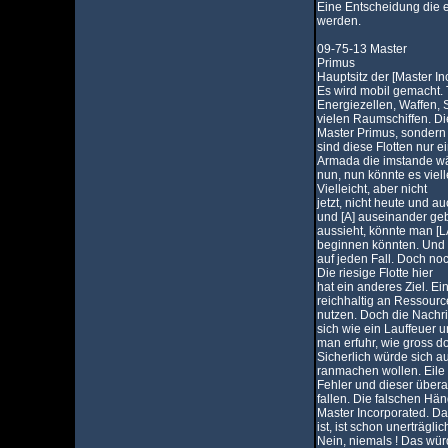
Eine Entscheidung die e
werden.
09-75-13 Master
Primus
Hauptsitz der [Master Inc
Es wird mobil gemacht.
Energiezellen, Waffen, S
vielen Raumschiffen. Di
Master Primus, sondern
sind diese Flotten nur e
Armada die imstande wä
nun, nun könnte es viel
Vielleicht, aber nicht
jetzt, nicht heute und a
und [A] auseinander gebr
aussieht, könnte man [L
beginnen könnten. Und na
auf jeden Fall. Doch noch
Die riesige Flotte hier
hat ein anderes Ziel. Ei
reichhaltig an Ressourc
nutzen. Doch die Nachric
sich wie ein Lauffeuer 
man erfuhr, wie gross d
Sicherlich würde sich au
ranmachen wollen. Eile 
Fehler und dieser übera
fallen. Die falschen Hän
Master Incorporated. Das
ist, ist schon unerträgl
Nein, niemals ! Das wür