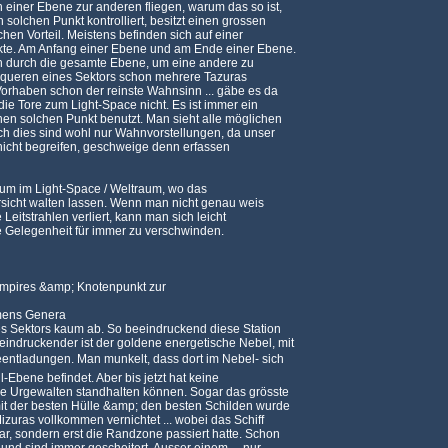
n einer Ebene zur anderen fliegen, warum das so ist,
 solchen Punkt kontrolliert, besitzt einen grossen
chen Vorteil. Meistens befinden sich auf einer
te. Am Anfang einer Ebene und am Ende einer Ebene.
h durch die gesamte Ebene, um eine andere zu
hqueren eines Sektors schon mehrere Tazuras
Vorhaben schon der reinste Wahnsinn ... gäbe es da
ie Tore zum Light-Space nicht. Es ist immer ein
en solchen Punkt benutzt. Man sieht alle möglichen
h dies sind wohl nur Wahnvorstellungen, da unser
icht begreifen, geschweige denn erfassen
aum im Light-Space / Weltraum, wo das
Vorsicht walten lassen. Wenn man nicht genau weis
 Leitstrahlen verliert, kann man sich leicht
e Gelegenheit für immer zu verschwinden.
Empires &amp; Knotenpunkt zur
amens Genera
es Sektors kaum ab. So beeindruckend diese Station
indruckender ist der goldene energetische Nebel, mit
entladungen. Man munkelt, dass dort im Nebel- sich
-Ebene befindet. Aber bis jetzt hat keine
e Urgewalten standhalten können. Sogar das grösste
mit der besten Hülle &amp; den besten Schilden wurde
izuras vollkommen vernichtet ... wobei das Schiff
ar, sondern erst die Randzone passiert hatte. Schon