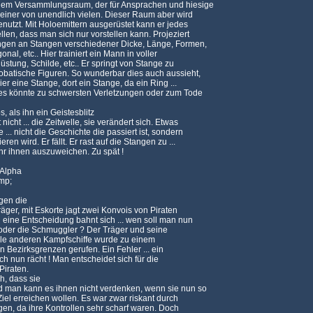
dem Versammlungsraum, der für Ansprachen und hiesige
 einer von unendlich vielen. Dieser Raum aber wird
enutzt. Mit Holoemittern ausgerüstet kann er jedes
llen, dass man sich nur vorstellen kann. Projeziert
gen an Stangen verschiedener Dicke, Länge, Formen,
onal, etc.. Hier trainiert ein Mann in voller
stung, Schilde, etc.. Er springt von Stange zu
robatische Figuren. So wunderbar dies auch aussieht,
ier eine Stange, dort ein Stange, da ein Ring ...
es könnte zu schwersten Verletzungen oder zum Tode
s, als ihn ein Geistesblitz
nicht ... die Zeitwelle, sie verändert sich. Etwas
... nicht die Geschichte die passiert ist, sondern
ren wird. Er fällt. Er rast auf die Stangen zu ...
hr ihnen auszuweichen. Zu spät !
 Alpha
mp;
gen die
Träger, mit Eskorte jagt zwei Konvois von Piraten
eine Entscheidung bahnt sich ... wen soll man nun
 oder die Schmuggler ? Der Träger und seine
 alle anderen Kampfschiffe wurde zu einem
 Bezirksgrenzen gerufen. Ein Fehler ... ein
ich nun rächt ! Man entscheidet sich für die
Piraten.
h, dass sie
man kann es ihnen nicht verdenken, wenn sie nun so
Ziel erreichen wollen. Es war zwar riskant durch
egen, da ihre Kontrollen sehr scharf waren. Doch