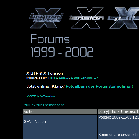
zurück zur Themenseite
Author
[Story] The X-Universe I
Posted: 2002-11-03 12:
GEN - Nation
Kommentare erwünscht