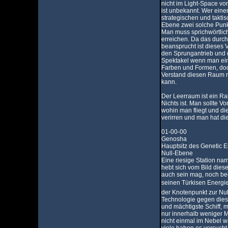
nicht im Light-Space vo
ist unbekannt. Wer einen
strategischen und taktis
Ebene zwei solche Punk
Man muss sprichwörtlic
erreichen. Da das durc
beansprucht ist dieses 
den Sprungantrieb und d
Spektakel wenn man ein
Farben und Formen, doc
Verstand diesen Raum n
kann.
Der Leerraum ist ein R
Nichts ist. Man sollte 
wohin man fliegt und die
verirren und man hat di
01-00-00
Genosha
Hauptsitz des Genetic 
Null-Ebene
Eine riesige Station n
hebt sich vom Bild dies
auch sein mag, noch bee
seinen Türkisen Energie
der Knotenpunkt zur Null
Technologie gegen dies
und mächtigste Schiff, 
nur innerhalb weniger M
nicht einmal im Nebel w