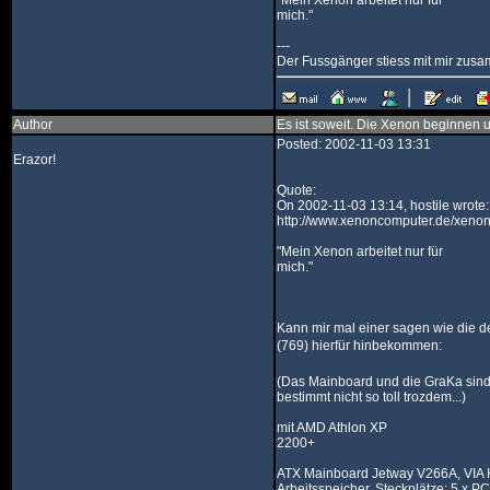
"Mein Xenon arbeitet nur für
mich."
---
Der Fussgänger stiess mit mir zus
Author
Es ist soweit. Die Xenon beginnen
Posted: 2002-11-03 13:31
Erazor!
Quote:
On 2002-11-03 13:14, hostile wrote:
http://www.xenoncomputer.de/xen
"Mein Xenon arbeitet nur für
mich."
Kann mir mal einer sagen wie die d
(769) hierfür hinbekommen:
(Das Mainboard und die GraKa sin
bestimmt nicht so toll trozdem...)
mit AMD Athlon XP
2200+
ATX Mainboard Jetway V266A, VIA 
Arbeitsspeicher, Steckplätze: 5 x 