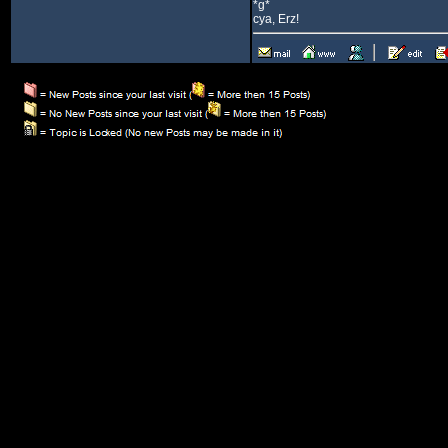
*g*
cya, Erz!