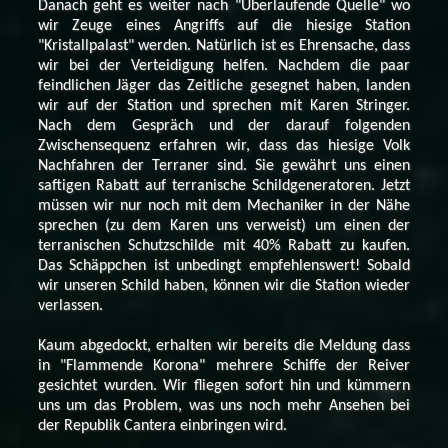
Danach geht es weiter nach "Überlaufende Quelle" wo
wir Zeuge eines Angriffs auf die hiesige Station
"Kristallpalast" werden. Natürlich ist es Ehrensache, dass
wir bei der Verteidigung helfen. Nachdem die paar
feindlichen Jäger das Zeitliche gesegnet haben, landen
wir auf der Station und sprechen mit Karen Stringer.
Nach dem Gespräch und der darauf folgenden
Zwischensequenz erfahren wir, dass das hiesige Volk
Nachfahren der Terraner sind. Sie gewährt uns einen
saftigen Rabatt auf terranische Schildgeneratoren. Jetzt
müssen wir nur noch mit dem Mechaniker in der Nähe
sprechen (zu dem Karen uns verweist) um einen der
terranischen Schutzschilde mit 40% Rabatt zu kaufen.
Das Schäppchen ist unbedingt empfehlenswert! Sobald
wir unseren Schild haben, können wir die Station wieder
verlassen.
Kaum abgedockt, erhalten wir bereits die Meldung dass
in "Flammende Korona" mehrere Schiffe der Reiver
gesichtet wurden. Wir fliegen sofort hin und kümmern
uns um das Problem, was uns noch mehr Ansehen bei
der Republik Cantera einbringen wird.