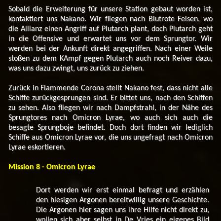
Sobald die Erweiterung für unsere Station gebaut worden ist,
kontaktiert uns Nakano. Wir fliegen nach Blutrote Felsen, wo
die Allianz einen Angriff auf Plutarch plant, doch Plutarch geht
in die Offensive und erwartet uns vor dem Sprungtor. Wir
werden bei der Ankunft direkt angegriffen. Nach einer Weile
stoßen zu dem KAmpf gegen Plutarch auch noch Reiver dazu,
was uns dazu zwingt, uns zurück zu ziehen.
Zurück in Flammende Corona stellt Nakano fest, dass nicht alle
Schiffe zurückgesprungen sind. Er bittet uns, nach den Schiffen
zu sehen. Also fliegen wir nach Dampfstrahl, in der Nähe des
Sprungtores nach Omicron Lyrae, wo auch sich auch die
besagte Sprungboje befindet. Doch dort finden wir lediglich
Schiffe aus Omicron Lyrae vor, die uns ungefragt nach Omicron
Lyrae eskortieren.
Mission 8 - Omicron Lyrae
Dort werden wir erst einmal befragt und erzählen
den hiesigen Argonen bereitwillig unsere Geschichte.
Die Argonen hier sagen uns ihre Hilfe nicht direkt zu,
wollen sich aber selbst in De Vries ein eigenes Bild