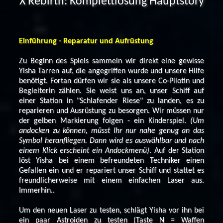
X Rebirth: Komplettlösung Hauptstory
Einführung - Reparatur und Aufrüstung
Zu Beginn des Spiels sammeln wir direkt eine gewisse
Yisha Tarren auf, die angegriffen wurde und unsere Hilfe
benötigt. Fortan dürfen wir sie als unsere Co-Pilotin und
Begleiterin zählen. Sie weist uns an, unser Schiff auf
einer Station in "Schlafender Riese" zu landen, es zu
reparieren und Ausrüstung zu besorgen. Wir müssen nur
der gelben Markierung folgen - ein Kinderspiel.
(Um
andocken zu können, müsst Ihr nur nahe genug an das
Symbol heranfliegen. Dann wird es auswählbar und nach
einem Klick erscheint ein Andockmenü)
. Auf der Station
löst Yisha bei einem befreundeten Techniker einen
Gefallen ein und er repariert unser Schiff und stattet es
freundlicherweise mit einem einfachen Laser aus.
Immerhin..
Um den neuen Laser zu testen, schlägt Yisha vor ihn bei
ein paar Astroiden zu testen (Taste N = Waffen