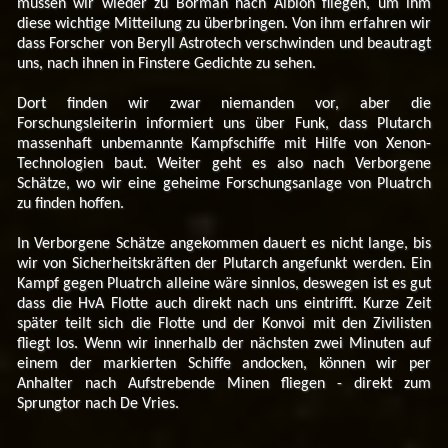
müssen wir wieder zu Borman nach Albion fliegen, um ihm
diese wichtige Mitteilung zu überbringen. Von ihm erfahren wir
dass Forscher von Beryll Astrotech verschwinden und beautragt
uns, nach ihnen in Finstere Gedichte zu sehen.
Dort finden wir zwar niemanden vor, aber die
Forschungsleiterin informiert uns über Funk, dass Plutarch
massenhaft unbemannte Kampfschiffe mit Hilfe von Xenon-
Technologien baut. Weiter geht es also nach Verborgene
Schätze, wo wir eine geheime Forschungsanlage von Pluatrch
zu finden hoffen.
In Verborgene Schätze angekommen dauert es nicht lange, bis
wir von Sicherheitskräften der Plutarch angefunkt werden. Ein
Kampf gegen Pluatrch alleine wäre sinnlos, deswegen ist es gut
dass die HvA Flotte auch direkt nach uns eintrifft. Kurze Zeit
später teilt sich die Flotte und der Konvoi mit den Zivilisten
fliegt los. Wenn wir innerhalb der nächsten zwei Minuten auf
einem der markierten Schiffe andocken, können wir per
Anhalter nach Aufstrebende Minen fliegen - direkt zum
Sprungtor nach De Vries.