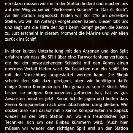
ein (dazu müssen wir ihn in der Station finden) und machen uns
auf den Weg zu seiner "Verlorenen Kolonie" in "Das 6. Buch".
An der Station angedockt, finden wir Kol t'Yo an derselben
Stelle, wo wir ihn Anfangs vorgefunden haben. Dieser lobt uns
und sagt uns die Hilfe der Split beim Kampf gegen die Xenon
zu. Just erscheint in diesem Moment die MArine und wir eilen
zurück ins Schiff.
In einer kurzen Unterhaltung mit den Argonen und den Split
erfahren wir dass die SPlit über eine Tarnvorrichtung verfügen,
die bei der bevorstehenden Schlacht mit den Xenon einen
enormen Vorteil bieten wird. Sie brauchen nur ein Schiff, das
mit der Vorrichtung ausgestattet werden kann. Die Skunk
scheint den Split dazu geeignet, aber wir benötigen dafür
einige Xenon Komponenten. Um genau zu sein 5 Stück. Wer
bisher sie nötigen Komponenten gefunden hat, hat es gut.
Ansonsten heisst es jetzt, Xenon Schiffe jagen und hoffen dass
Xenon Komponenten nach dem Abschießen übrig bleiben. Wir
docken also kurz darauf mit 5 Xenon Komponenten im Gepäck
wieder an der SPlit Station an, wo ein freundlicher Split
Techniker sich um den Einbau kümmern wird. (Auch hier
müssen wir wieder den richtigen Split erst an der Station