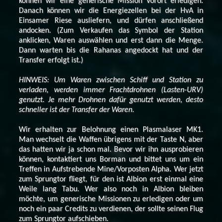
können wir eine generische Mission Vorort erledigen.
Danach können wir die Energiezellen bei der HvA in
Einsamer Riese ausliefern, und dürfen anschließend
andocken. (Zum Verkaufen das Symbol der Station
anklicken, Waren auswählen und erst dann die Menge.
Dann warten bis die Rahanas angedockt hat und der
Transfer erfolgt ist.)
HINWEIS: Um Waren zwischen Schiff und Station zu
verladen, werden immer Frachtdrohnen (Lasten-URV)
genutzt. Je mehr Drohnen dafür genutzt werden, desto
schneller ist der Transfer der Waren.
Wir erhalten zur Belohnung einen Plasmalaser MK1.
Man wechselt die Waffen übrigens mit der Taste N, aber
das hatten wir ja schon mal. Bevor wir ihn ausprobieren
können, kontaktiert uns Borman und bittet uns um ein
Treffen in Aufstrebende Mine/Vorposten Alpha. Wer jetzt
zum Sprungtor fliegt, für den ist Albion erst einmal eine
Weile lang Tabu. Wer also noch in Albion bleiben
möchte, um generische Missionen zu erledigen oder um
noch ein paar Credits zu verdienen, der sollte seinen Flug
zum Sprungtor aufschieben.