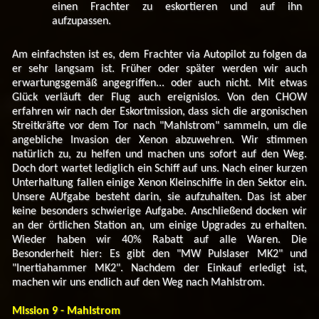
einen Frachter zu eskortieren und auf ihn
aufzupassen.
Am einfachsten ist es, dem Frachter via Autopilot zu folgen da
er sehr langsam ist. Früher oder später werden wir auch
erwartungsgemäß angegriffen... oder auch nicht. Mit etwas
Glück verläuft der Flug auch ereignislos. Von den CHOW
erfahren wir nach der Eskortmission, dass sich die argonischen
Streitkräfte vor dem Tor nach "Mahlstrom" sammeln, um die
angebliche Invasion der Xenon abzuwehren. Wir stimmen
natürlich zu, zu helfen und machen uns sofort auf den Weg.
Doch dort wartet lediglich ein Schiff auf uns. Nach einer kurzen
Unterhaltung fallen einige Xenon Kleinschiffe in den Sektor ein.
Unsere AUfgabe besteht darin, sie aufzuhalten. Das ist aber
keine besonders schwierige Aufgabe. Anschließend docken wir
an der örtlichen Station an, um einige Upgrades zu erhalten.
Wieder haben wir 40% Rabatt auf alle Waren. Die
Besonderheit hier: Es gibt den "MW Pulslaser MK2" und
"Inertiahammer MK2". Nachdem der Einkauf erledigt ist,
machen wir uns endlich auf den Weg nach Mahlstrom.
Mission 9 - Mahlstrom