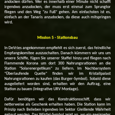
andocken dürfen. Wer es innerhalb einer Minute nicht schafft
irgendwo anzudocken, der muss erst einmal zum Sprungtor
fliegen und den Weg "zu Fuß" gehen. Am einfachsten ist es,
einfach an der Tanaris anzudocken, da diese auch mitspringen
wird.
Mission 5 - Stationsbau
In DeVries angekommen empfiehlt es sich zuerst, das feindliche
Empfangskomitee auszuschalten. Danach kümmern wir uns um
unsere Schiffe, fügen Sie unserer Staffel hinzu und fliegen nach
Flammende Korona um dort 300 Nahrungsrationen an die
Station "Solarenergetikum" zu liefern. Im Nachbarsystem
"Überlaufende Quelle" finden wir im Kristallpalast
Nahrungsrationen zu kaufen (das Burger-Symbol). Sobald diese
ausgeliefert worden sind, erhalten wir den Auftrag, eine
Station zu bauen (Integrative URV Montage).
Dafür benötigen wir das Konstruktionsschiff, dass wir
netterweise als Geschenk erhalten haben. Die Station kann im
Prinzip nach Belieben irgendwo im Sektor Gleißende Wahrheit
gebaut werden. Das Würfel-Symbol zeigt an, wo ein geeigneter