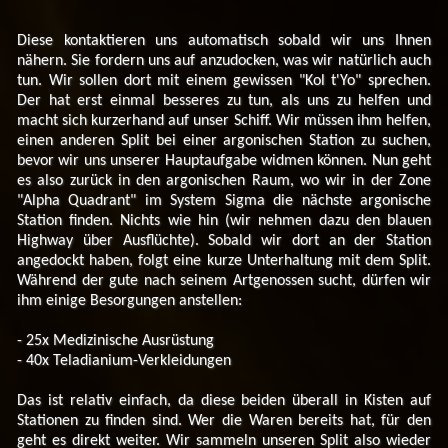
Diese kontaktieren uns automatisch sobald wir uns Ihnen
nähern. Sie fordern uns auf anzudocken, was wir natürlich auch
tun. Wir sollen dort mit einem gewissen "Kol t'Yo" sprechen.
Der hat erst einmal besseres zu tun, als uns zu helfen und
macht sich kurzerhand auf unser Schiff. Wir müssen ihm helfen,
einen anderen Split bei einer argonischen Station zu suchen,
bevor wir uns unserer Hauptaufgabe widmen können. Nun geht
es also zurück in den argonischen Raum, wo wir in der Zone
"Alpha Quadrant" im System Sigma die nächste argonische
Station finden. Nichts wie hin (wir nehmen dazu den blauen
Highway über Ausflüchte). Sobald wir dort an der Station
angedockt haben, folgt eine kurze Unterhaltung mit dem Split.
Während der gute nach seinem Artgenossen sucht, dürfen wir
ihm einige Besorgungen anstellen:
- 25x Medizinische Ausrüstung
- 40x Teladianium-Verkleidungen
Das ist relativ einfach, da diese beiden überall in Kisten auf
Stationen zu finden sind. Wer die Waren bereits hat, für den
geht es direkt weiter. Wir sammeln unseren Split also wieder