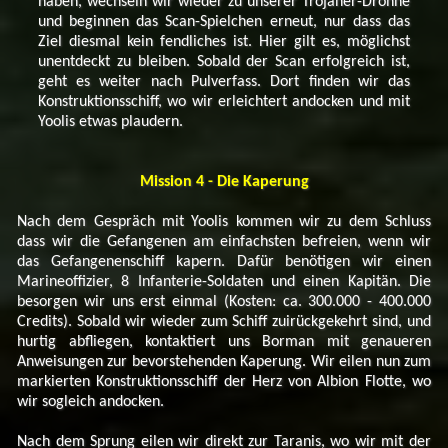
haben, wechseln wir wieder zu unserer Trojaner-Drohne
und beginnen das Scan-Spielchen erneut, nur dass das
Ziel diesmal kein fendliches ist. Hier gilt es, möglichst
unentdeckt zu bleiben. Sobald der Scan erfolgreich ist,
geht es weiter nach Pulverfass. Dort finden wir das
Konstruktionsschiff, wo wir erleichtert andocken und mit
Yoolis etwas plaudern.
Mission 4 - Die Kaperung
Nach dem Gespräch mit Yoolis kommen wir zu dem Schluss
dass wir die Gefangenen am einfachsten befreien, wenn wir
das Gefangenenschiff kapern. Dafür benötigen wir einen
Marineoffizier, 8 Infanterie-Soldaten und einen Kapitän. Die
besorgen wir uns erst einmal (Kosten: ca. 300.000 - 400.000
Credits). Sobald wir wieder zum Schiff zuirückgekehrt sind, und
hurtig abfliegen, kontaktiert uns Borman mit genaueren
Anweisungen zur bevorstehenden Kaperung. Wir eilen nun zum
markierten Konstruktionsschiff der Herz von Albion Flotte, wo
wir sogleich andocken.
Nach dem Sprung eilen wir direkt zur Taranis, wo wir mit der